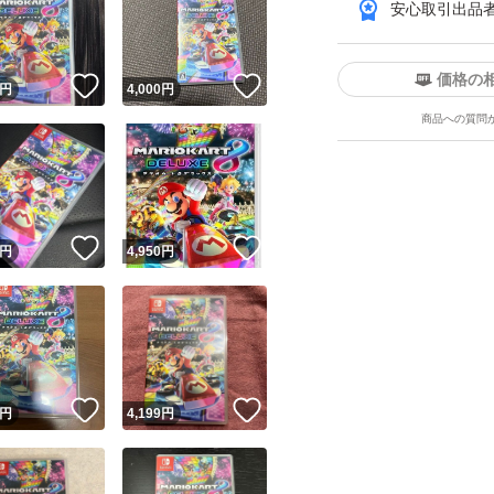
安心取引出品
価格の
！
いいね！
いいね！
円
4,000
円
商品への質問
ユーザーの実績について
！
いいね！
いいね！
円
4,950
円
o!フリマが定めた一定の基準を満たしたユーザーにバッジを付与しています
出品者
この商品の情報をコピーします
取引出品者
Yahoo!フリマの基準をクリアした安心・安全なユーザーです
！
いいね！
いいね！
商品画像の
無断転載は禁止
されています
円
4,199
円
コピーされた情報は
必ずご自身の商品に合わせて編集
してください
コピーは
1商品につき1回
です
実績◯+
このユーザーはYahoo!フリマの取引を完了させた実績があり