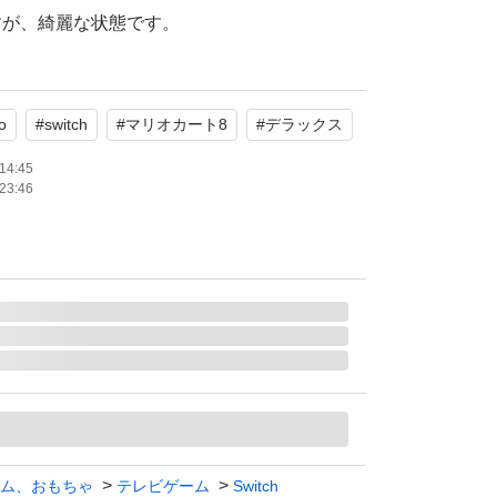
すが、綺麗な状態です。
たします。
o
#
switch
#
マリオカート8
#
デラックス
14:45
23:46
ム、おもちゃ
テレビゲーム
Switch