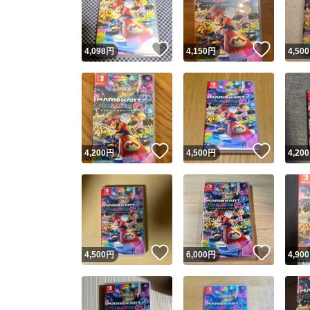
他フ
いいね！
いいね
4,098
円
4,150
円
4,500
スピード
※このバッ
スピ
いいね！
いいね
4,200
円
4,500
円
4,200
スピ
安心
いいね！
いいね
4,500
円
6,000
円
4,900