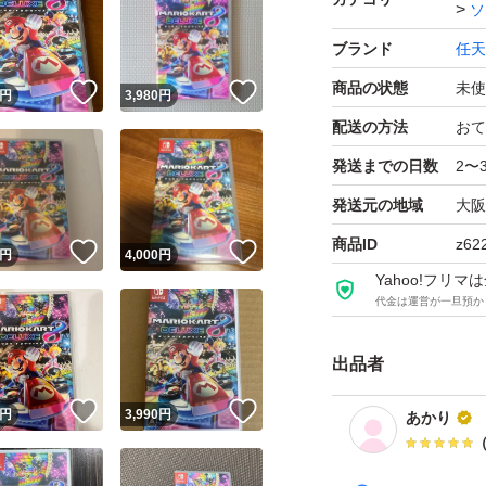
ソ
ブランド
任天
商品の状態
未使
！
いいね！
いいね！
円
3,980
円
配送の方法
おて
発送までの日数
2〜
発送元の地域
大阪
商品ID
z62
！
いいね！
いいね！
円
4,000
円
Yahoo!フリ
代金は運営が一旦預か
出品者
！
いいね！
いいね！
円
3,990
円
あかり