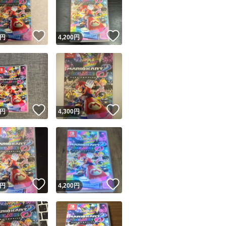
商品情報コピー機
リマ実績◯+
このユーザーは他フリマサービスでの取引実績があります
！
いいね！
いいね！
円
4,200
円
出品ページへ
&安心発送
キャンセル
ジは実績に基づく表示であり、発送を保証しているものではありません
このユーザーは高頻度で24時間以内＆設定した発送日数内に
ード＆安心発送
ます
！
いいね！
いいね！
円
4,300
円
ード発送
このユーザーは高頻度で24時間以内に発送しています
発送
このユーザーは設定した発送日数内に発送しています
！
いいね！
いいね！
円
4,200
円