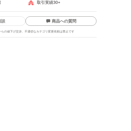
者
取引実績30+
相談
商品への質問
からの値下げ交渉、不適切なカテゴリ変更依頼は禁止です
ます