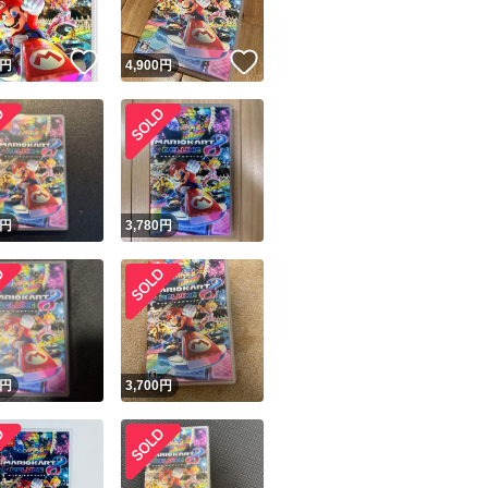
！
いいね！
いいね！
円
4,900
円
！
円
3,780
円
円
3,700
円