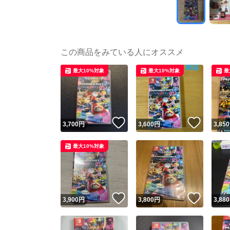
この商品をみている人にオススメ
最大10%対象
最大10%対象
最
いいね！
いいね
3,700
円
3,600
円
3,850
最大10%対象
いいね！
いいね
3,900
円
3,800
円
3,880