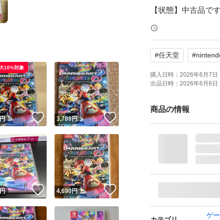
【状態】中古品で
よろしくお願いい
#
任天堂
#
nintend
大10%対象
購入日時：
2026年6月7日 
出品日時：
2026年6月6日 
商品の情報
！
いいね！
いいね！
円
3,788
円
！
いいね！
いいね！
円
4,690
円
ゲー
カテゴリ