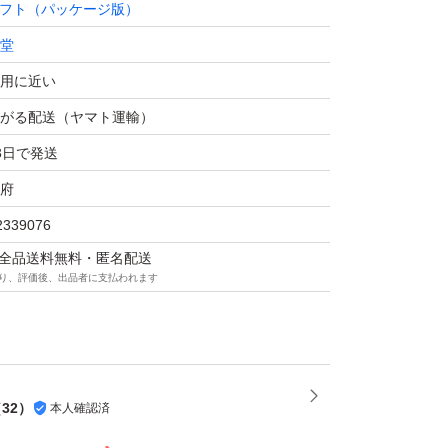
フト（パッケージ版）
堂
用に近い
がる配送（ヤマト運輸）
3日で発送
府
2339076
マは全品送料無料・匿名配送
り、評価後、出品者に支払われます
（
32
）
本人確認済