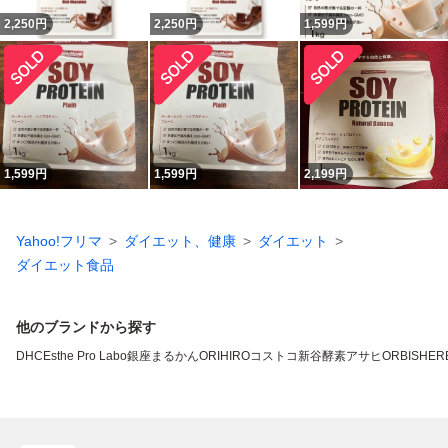
2,250
円
2,250
円
1,599
円
1,599
円
1,599
円
2,199
円
Yahoo!フリマ
ダイエット、健康
ダイエット
ダイエット食品
他のブランドから探す
DHC
Esthe Pro Labo
銀座まるかん
ORIHIRO
コストコ
新谷酵素
アサヒ
ORBIS
HERB