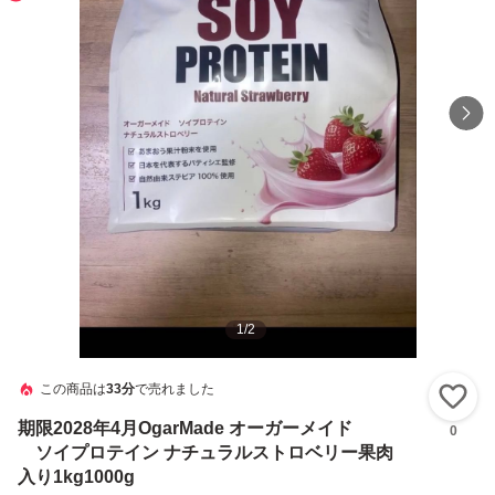
1
/
2
この商品は
33分
で売れました
い
期限2028年4月OgarMade オーガーメイド
0
ソイプロテイン ナチュラルストロベリー果肉
入り1kg1000g