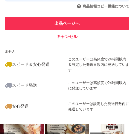
取引実績◯+
いいね！
いいね！
2,250
円
2,219
円
2,219
円
引を完了させた実績があります
商品情報コピー機能について
最大10%対象
最大10%対象
このユーザーは他フリマサービス
他フリマ実績◯+
出品ページへ
での取引実績があります
キャンセル
スピード&安心発送
いいね！
いいね！
2,280
※このバッジは実績に基づく表示であり、発送を保証しているものではあり
円
2,250
円
1,659
円
ません
最大10%対象
このユーザーは高頻度で24時間以内
スピード＆安心発送
＆設定した発送日数内に発送していま
す
このユーザーは高頻度で24時間以内
スピード発送
に発送しています
いいね！
いいね！
2,250
円
1,659
円
2,199
円
最大10%対象
このユーザーは設定した発送日数内に
安心発送
発送しています