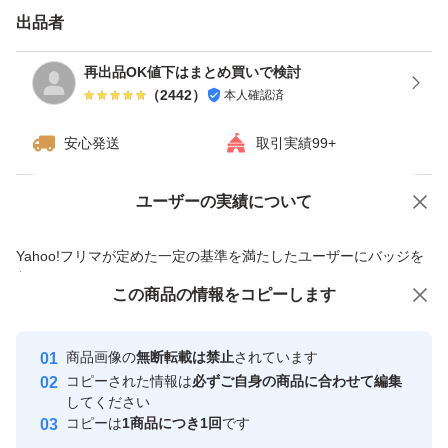
出品者
再出品OK値下はまとめ買いで検討
（
2442
）
本人確認済
安心発送
取引実績99+
ユーザーの実績について
価格の相談
商品への質問
商品への質問からの値下げ交渉、不適切なカテゴリ変更依頼は禁止です
Yahoo!フリマが定めた一定の基準を満たしたユーザーにバッジを
付与しています
この商品をみている人にオススメ
この商品の情報をコピーします
安心取引出品者
最大10%対象
最大10%対象
Yahoo!フリマの基準をクリアした安
安心取引出品者
商品画像の
無断転載は禁止
されています
心・安全なユーザーです
コピーされた情報は
必ずご自身の商品に合わせて編集
取引実績
してください
コピーは
1商品につき1回
です
このユーザーはYahoo!フリマの取