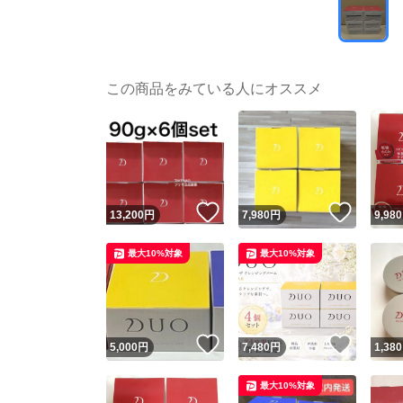
この商品をみている人にオススメ
いいね！
いいね
13,200
円
7,980
円
9,980
最大10%対象
最大10%対象
いいね！
いいね
5,000
円
7,480
円
1,380
最大10%対象