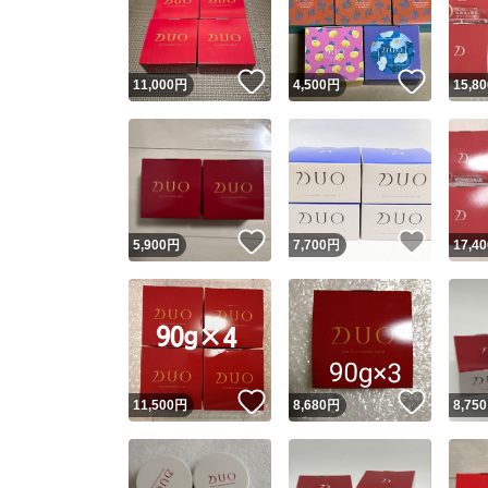
いいね！
いいね
11,000
円
4,500
円
15,80
いいね！
いいね
5,900
円
7,700
円
17,40
Yaho
安心取引
安心
いいね！
いいね
11,500
円
8,680
円
8,750
取引実績
取引