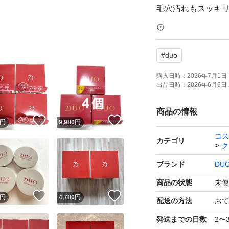
毛穴汚れもスッキ
透明感、ハリ、ツヤ
ローズ精油の香り
#
duo
クレンジングバーム
融合から生まれた
購入日時：
2026年7月1日 
出品日時：
2026年6月6日 
優しい原料を使い
新しい分野のコス
商品の情報
！
いいね！
いいね！
円
9,980
円
コス
31種類のエイジン
カテゴリ
ク
天然植物エキスを
ブランド
DU
肌本来の力を呼び
商品の状態
未使
いくクレンジング
！
いいね！
いいね！
円
4,780
円
配送の方法
おて
※年齢に応じたス
発送までの日数
2〜