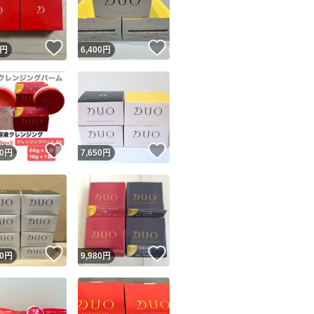
商品情報コピー機
リマ実績◯+
このユーザーは他フリマサービスでの取引実績があります
！
いいね！
いいね！
円
6,400
円
出品ページへ
&安心発送
キャンセル
ジは実績に基づく表示であり、発送を保証しているものではありません
このユーザーは高頻度で24時間以内＆設定した発送日数内に
ード＆安心発送
ます
！
いいね！
いいね！
0
円
7,650
円
ード発送
このユーザーは高頻度で24時間以内に発送しています
発送
このユーザーは設定した発送日数内に発送しています
！
いいね！
いいね！
0
円
9,980
円