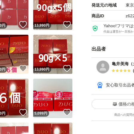
新感覚とろけるク
発送元の地域
東京
とろけるテクスチ
商品ID
z62
く、しっかり落と
！
いいね！
いいね！
0
円
13,990
円
Yahoo!フリ
代金は運営が一旦預か
出品者
亀井美海（
！
いいね！
いいね！
0
円
13,990
円
安心取引出品
価格の
！
いいね！
いいね！
0
円
5,099
円
商品への質問