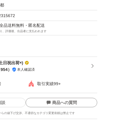
レンジング
都
ャーが濃いメイクや毛穴の奥の汚れまで素早
2315672
します！
マは全品送料無料・匿名配送
り、評価後、出品者に支払われます
土日祝出荷×)
（
954
）
本人確認済
者
取引実績99+
相談
商品への質問
からの値下げ交渉、不適切なカテゴリ変更依頼は禁止です