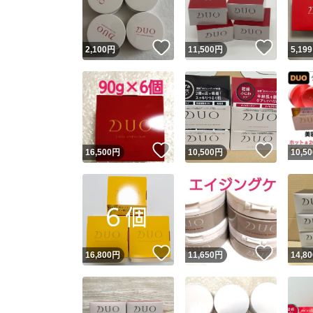
他フ
いいね！
いいね
2,100
円
11,500
円
5,199
スピード
※このバッ
スピ
いいね！
いいね
16,500
円
10,500
円
10,50
スピ
安心
いいね！
いいね
16,800
円
11,650
円
14,80