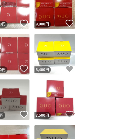
！
いいね！
いいね！
0
円
9,900
円
ユーザーの実績について
！
いいね！
いいね！
0
円
8,400
円
o!フリマが定めた一定の基準を満たしたユーザーにバッジを付与しています
出品者
この商品の情報をコピーします
取引出品者
Yahoo!フリマの基準をクリアした安心・安全なユーザーです
！
いいね！
いいね！
商品画像の
無断転載は禁止
されています
円
7,500
円
コピーされた情報は
必ずご自身の商品に合わせて編集
してください
コピーは
1商品につき1回
です
実績◯+
このユーザーはYahoo!フリマの取引を完了させた実績があり