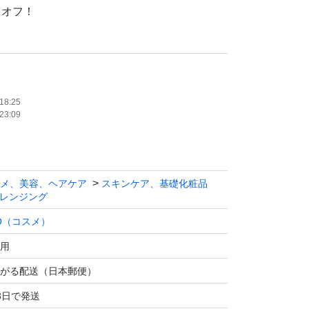
リオフ！
などを与える31種類の美容成分配合 / 優しい
のパイオニア！D.U.O.とは「自然×科学」の
ハイブリッドコスメ。
18:25
23:09
ながらサイエンスの要素をしっかり取り入れた
メブランドです。
メ、美容、ヘアケア
スキンケア、基礎化粧品
グケア成分※
レンジング
たっぷり配合
O（コスメ）
覚まし、使うほどに年齢を重ねた肌が磨かれて
用
です。
がる配送（日本郵便）
キンケア
3日で発送