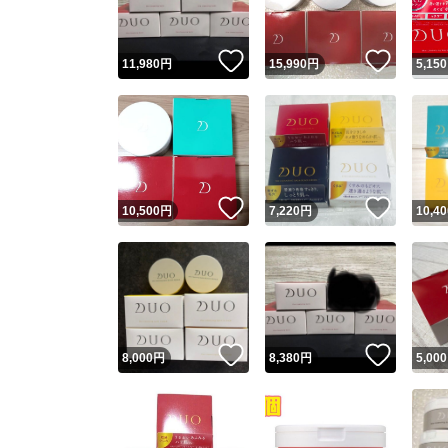
いいね！
いいね
11,980
円
15,990
円
5,150
いいね！
いいね
10,500
円
7,220
円
10,40
いいね！
いいね
8,000
円
8,380
円
5,000