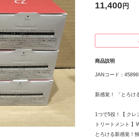
11,400
円
商品説明
JANコード：458965
新感覚！ 「とろけ
1つで5役！【 ク
トリートメント 】
とろける新感覚！