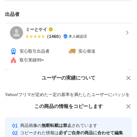
出品者
ミーとケイ
（
1460
）
本人確認済
安心取引出品者
安心発送
取引実績99+
ユーザーの実績について
価格の相談
商品への質問
商品への質問からの値下げ交渉、不適切なカテゴリ変更依頼は禁止です
Yahoo!フリマが定めた一定の基準を満たしたユーザーにバッジを
付与しています
この商品をみている人にオススメ
この商品の情報をコピーします
安心取引出品者
最大10%対象
最大10%対象
最大10%対象
Yahoo!フリマの基準をクリアした安
安心取引出品者
商品画像の
無断転載は禁止
されています
心・安全なユーザーです
コピーされた情報は
必ずご自身の商品に合わせて編集