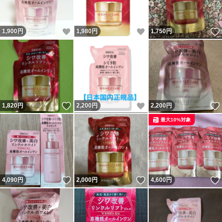
いいね！
いいね！
1,900
円
1,980
円
1,750
円
いいね！
いいね！
1,820
円
2,200
円
2,200
円
最大10%対象
いいね！
いいね！
4,090
円
2,000
円
4,600
円