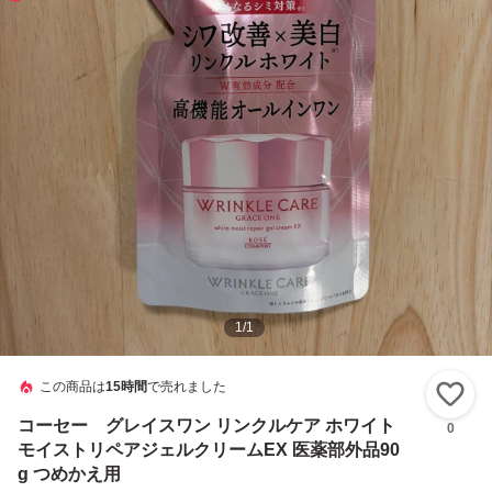
1
/
1
この商品は
15時間
で売れました
い
コーセー グレイスワン リンクルケア ホワイト
0
モイストリペアジェルクリームEX 医薬部外品90
g つめかえ用