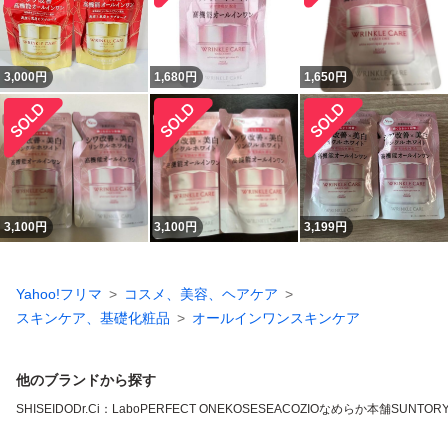
3,000
円
1,680
円
1,650
円
3,100
円
3,100
円
3,199
円
Yahoo!フリマ
コスメ、美容、ヘアケア
スキンケア、基礎化粧品
オールインワンスキンケア
他のブランドから探す
SHISEIDO
Dr.Ci：Labo
PERFECT ONE
KOSE
SEAC
OZIO
なめらか本舗
SUNTOR