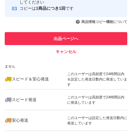
取引実績
してください
コピーは
1商品につき1回
です
このユーザーはYahoo!フリマの取
取引実績◯+
いいね！
いいね！
1,650
円
3,199
円
1,650
円
引を完了させた実績があります
商品情報コピー機能について
最大10%対象
このユーザーは他フリマサービス
他フリマ実績◯+
出品ページへ
での取引実績があります
キャンセル
スピード&安心発送
いいね！
いいね！
1,700
※このバッジは実績に基づく表示であり、発送を保証しているものではあり
円
3,000
円
1,600
円
ません
このユーザーは高頻度で24時間以内
スピード＆安心発送
＆設定した発送日数内に発送していま
す
このユーザーは高頻度で24時間以内
スピード発送
に発送しています
いいね！
いいね！
1,680
円
1,590
円
2,000
円
最大10%対象
このユーザーは設定した発送日数内に
安心発送
発送しています