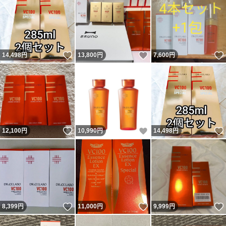
いいね！
いいね！
14,498
円
13,800
円
7,600
円
いいね！
いいね！
12,100
円
10,990
円
14,498
円
いいね！
いいね！
8,399
円
11,000
円
9,999
円