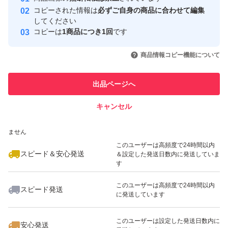
コピーされた情報は
必ずご自身の商品に合わせて編集
取引実績
してください
コピーは
1商品につき1回
です
このユーザーはYahoo!フリマの取
取引実績◯+
いいね！
いいね！
11,480
円
11,500
円
6,200
円
引を完了させた実績があります
商品情報コピー機能について
最大10%対象
このユーザーは他フリマサービス
他フリマ実績◯+
出品ページへ
での取引実績があります
キャンセル
スピード&安心発送
いいね！
いいね！
11,500
※このバッジは実績に基づく表示であり、発送を保証しているものではあり
円
6,100
円
11,500
円
ません
最大10%対象
このユーザーは高頻度で24時間以内
スピード＆安心発送
＆設定した発送日数内に発送していま
す
このユーザーは高頻度で24時間以内
スピード発送
に発送しています
いいね！
いいね！
13,500
円
11,600
円
13,555
円
このユーザーは設定した発送日数内に
安心発送