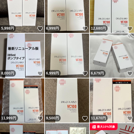
いいね！
いいね！
5,998
円
6,999
円
12,680
円
いいね！
いいね！
8,000
円
6,999
円
6,679
円
いいね！
いいね！
11,999
円
9,500
円
11,670
円
最大10%対象