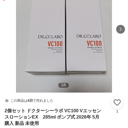
1
/
5
この商品は
4日
で売れました
い
2個セット ドクターシーラボ VC100 Vエッセン
1
スローションEX 285ml ポンプ式 2026年 5月
購入 新品 未使用