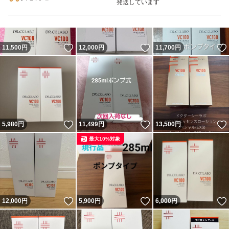
発送しています
いいね！
いいね！
11,500
円
12,000
円
11,700
円
いいね！
いいね！
5,980
円
11,499
円
13,500
円
最大10%対象
いいね！
いいね！
12,000
円
5,900
円
6,000
円