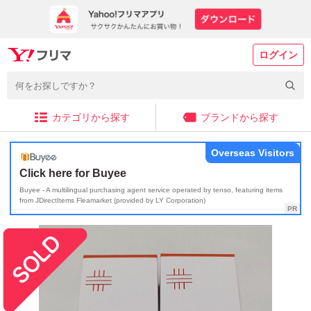
ログイン
カテゴリから探す
ブランドから探す
Overseas Visitors
Click here for Buyee
Buyee - A multilingual purchasing agent service operated by tenso, featuring items
from JDirectItems Fleamarket (provided by LY Corporation)