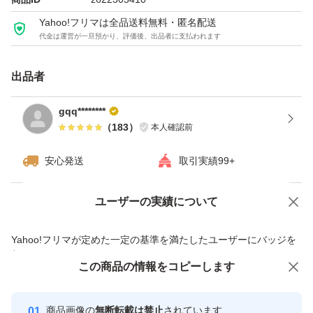
Yahoo!フリマは全品送料無料・匿名配送
代金は運営が一旦預かり、評価後、出品者に支払われます
出品者
gqq********
（
183
）
本人確認前
安心発送
取引実績99+
ユーザーの実績について
価格の相談
商品への質問
商品への質問からの値下げ交渉、不適切なカテゴリ変更依頼は禁止です
Yahoo!フリマが定めた一定の基準を満たしたユーザーにバッジを
付与しています
この商品をみている人にオススメ
この商品の情報をコピーします
安心取引出品者
最大10%対象
Yahoo!フリマの基準をクリアした安
安心取引出品者
商品画像の
無断転載は禁止
されています
心・安全なユーザーです