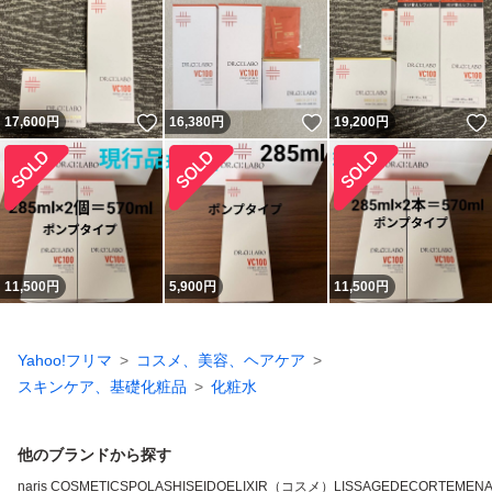
いいね！
いいね！
17,600
円
16,380
円
19,200
円
11,500
円
5,900
円
11,500
円
Yahoo!フリマ
コスメ、美容、ヘアケア
スキンケア、基礎化粧品
化粧水
他のブランドから探す
naris COSMETICS
POLA
SHISEIDO
ELIXIR（コスメ）
LISSAGE
DECORTE
MEN