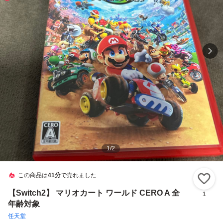
1
/
2
この商品は
41分
で売れました
い
【Switch2】 マリオカート ワールド CERO A 全
1
年齢対象
任天堂