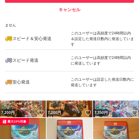
キャンセル
スピード&安心発送
いいね！
いいね！
8,200
※このバッジは実績に基づく表示であり、発送を保証しているものではあり
円
7,250
円
7,199
円
ません
最大10%対象
最大10%対象
最大10%対象
このユーザーは高頻度で24時間以内
スピード＆安心発送
＆設定した発送日数内に発送していま
す
このユーザーは高頻度で24時間以内
スピード発送
に発送しています
いいね！
いいね！
7,700
円
7,111
円
7,399
円
最大10%対象
このユーザーは設定した発送日数内に
安心発送
発送しています
いいね！
いいね！
7,200
円
7,200
円
7,350
円
最大10%対象