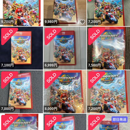
いいね！
いいね！
9,700
円
9,980
円
7,200
円
7,100
円
6,999
円
7,500
円
7,000
円
8,000
円
7,200
円