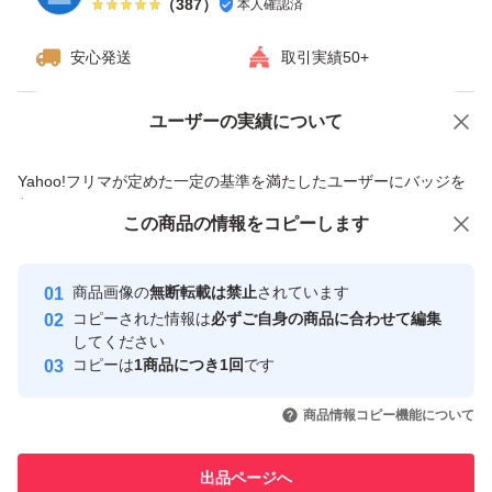
（
387
）
本人確認済
安心発送
取引実績50+
ユーザーの実績について
価格の相談
商品への質問
商品への質問からの値下げ交渉、不適切なカテゴリ変更依頼は禁止です
Yahoo!フリマが定めた一定の基準を満たしたユーザーにバッジを
付与しています
この商品をみている人にオススメ
この商品の情報をコピーします
安心取引出品者
最大10%対象
最大10%対象
最大10%対象
Yahoo!フリマの基準をクリアした安
安心取引出品者
商品画像の
無断転載は禁止
されています
心・安全なユーザーです
コピーされた情報は
必ずご自身の商品に合わせて編集
取引実績
してください
コピーは
1商品につき1回
です
このユーザーはYahoo!フリマの取
取引実績◯+
いいね！
いいね！
8,000
円
7,100
円
7,990
円
引を完了させた実績があります
商品情報コピー機能について
最大10%対象
最大10%対象
最大10%対象
このユーザーは他フリマサービス
他フリマ実績◯+
出品ページへ
での取引実績があります