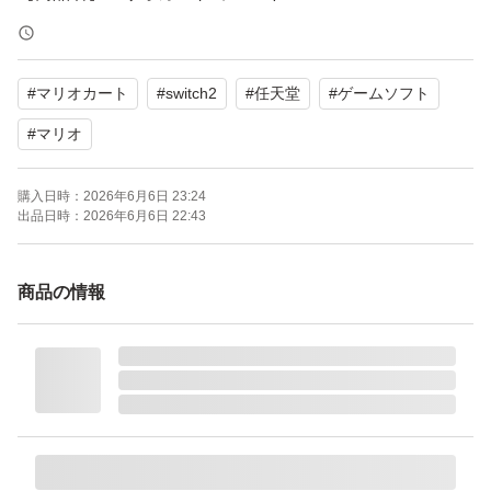
【対応機種】Nintendo Switch2
【CERO】A（全年齢対象）
#
マリオカート
#
switch2
#
任天堂
#
ゲームソフト
【状態】中古品ですが、ケース・ソフト共に綺麗な状態で
す。
#
マリオ
購入日時：
2026年6月6日 23:24
よろしくお願いいたします。
出品日時：
2026年6月6日 22:43
商品の情報