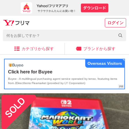
ログイン
カテゴリから探す
ブランドから探す
Overseas Visitors
Click here for Buyee
Buyee - A multilingual purchasing agent service operated by tenso, featuring items
from JDirectItems Fleamarket (provided by LY Corporation)