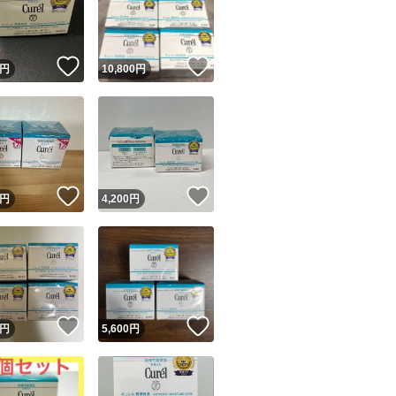
！
いいね！
いいね！
円
10,800
円
ユーザーの実績について
！
いいね！
いいね！
円
4,200
円
o!フリマが定めた一定の基準を満たしたユーザーにバッジを付与しています
出品者
この商品の情報をコピーします
取引出品者
Yahoo!フリマの基準をクリアした安心・安全なユーザーです
！
いいね！
いいね！
商品画像の
無断転載は禁止
されています
円
5,600
円
コピーされた情報は
必ずご自身の商品に合わせて編集
してください
コピーは
1商品につき1回
です
実績◯+
このユーザーはYahoo!フリマの取引を完了させた実績があり