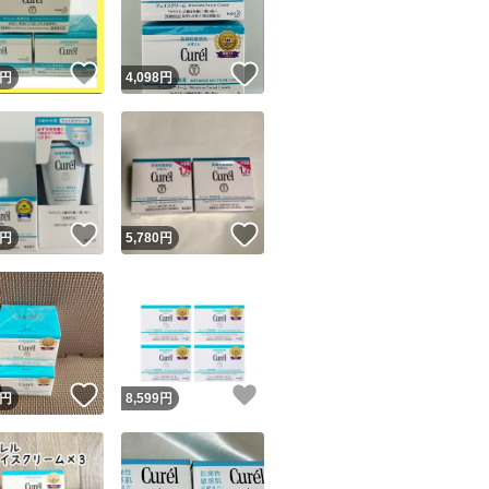
商品情報コピー機
リマ実績◯+
このユーザーは他フリマサービスでの取引実績があります
！
いいね！
いいね！
円
4,098
円
出品ページへ
&安心発送
キャンセル
ジは実績に基づく表示であり、発送を保証しているものではありません
このユーザーは高頻度で24時間以内＆設定した発送日数内に
ード＆安心発送
ます
！
いいね！
いいね！
円
5,780
円
ード発送
このユーザーは高頻度で24時間以内に発送しています
発送
このユーザーは設定した発送日数内に発送しています
！
いいね！
いいね！
円
8,599
円