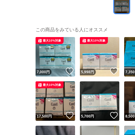
この商品をみている人にオススメ
最大10%対象
最大10%対象
いいね！
いいね
7,000
円
5,998
円
7,350
最大10%対象
いいね！
いいね
17,500
円
5,700
円
8,500