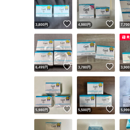
いいね！
いいね
3,800
円
4,980
円
7,700
最
いいね！
いいね
6,499
円
3,780
円
3,900
いいね！
いいね
5,980
円
5,500
円
5,999