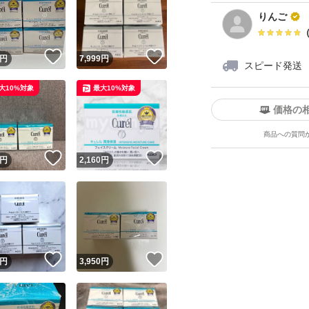
りんご
！
いいね！
いいね！
円
7,999
円
スピード発送
大10%対象
最大10%対象
価格の
商品への質問
！
いいね！
いいね！
円
2,160
円
！
いいね！
いいね！
円
3,950
円