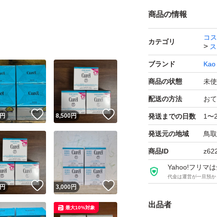
商品の情報
コス
カテゴリ
ス
ブランド
Kao
商品の状態
未使
配送の方法
おて
！
いいね！
いいね！
円
8,500
円
発送までの日数
1〜
発送元の地域
鳥取
商品ID
z62
Yahoo!フリ
代金は運営が一旦預か
！
いいね！
いいね！
円
3,000
円
出品者
最大10%対象