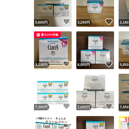
いいね！
いいね
5,600
円
3,200
円
2,180
最大10%対象
いいね！
いいね
3,248
円
8,900
円
5,850
Yaho
安心取引
安心
いいね！
いいね
7,390
円
5,800
円
7,450
取引実績
取引