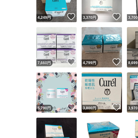
いいね！
いいね
4,249
円
3,370
円
3,700
いいね！
いいね
7,660
円
4,799
円
8,699
いいね！
いいね
5,790
円
3,800
円
3,970