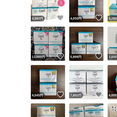
他フ
いいね！
いいね
4,980
円
4,050
円
5,780
スピード
※このバッ
スピ
いいね！
いいね
13,000
円
5,999
円
3,600
スピ
安心
いいね！
いいね
4,045
円
7,860
円
4,000