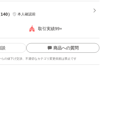
（
140
）
本人確認前
取引実績99+
相談
商品への質問
からの値下げ交渉、不適切なカテゴリ変更依頼は禁止です