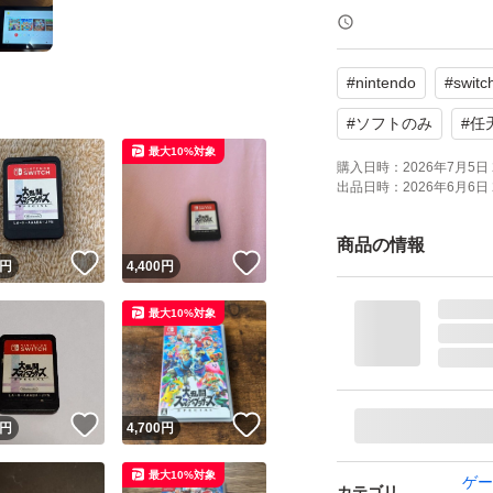
【注意事項】
#
nintendo
#
switc
※トラブル、すり
付けません。ご了
#
ソフトのみ
#
任
最大10%対象
済みとします。
購入日時：
2026年7月5日 
出品日時：
2026年6月6日 
納得されない方は
商品の情報
！
いいね！
いいね！
※Switch旧型、Sw
円
4,400
円
動作確認はしてい
最大10%対象
※購入後の挨拶は
に挨拶必須な方、
！
いいね！
いいね！
円
4,700
円
※期日内発送致し
最大10%対象
ゲー
カテゴリ