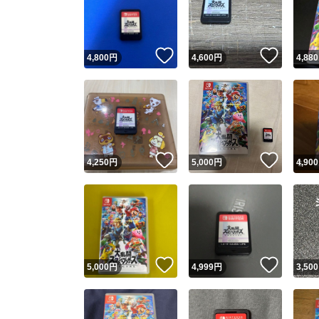
いいね！
いいね
4,800
円
4,600
円
4,880
いいね！
いいね
4,250
円
5,000
円
4,900
Yaho
安心取引
安心
いいね！
いいね
5,000
円
4,999
円
3,500
取引実績
取引