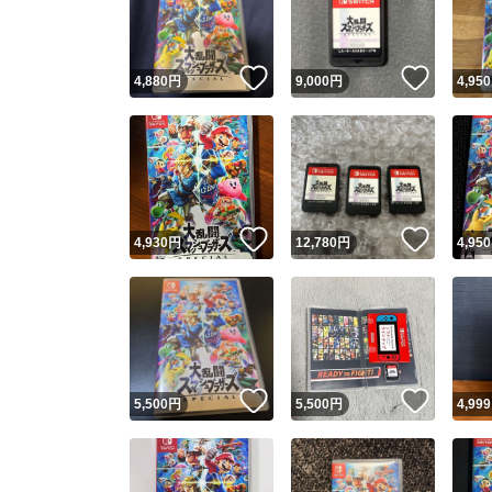
他フ
いいね！
いいね
4,880
円
9,000
円
4,950
スピード
※このバッ
スピ
いいね！
いいね
4,930
円
12,780
円
4,950
スピ
安心
いいね！
いいね
5,500
円
5,500
円
4,999