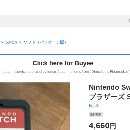
Switch
ソフト（パッケージ版）
Click here for Buyee
ing agent service operated by tenso, featuring items from JDirectItems Fleamarket 
Nintendo
ブラザーズ S
任天堂
送料無料
4,660
円