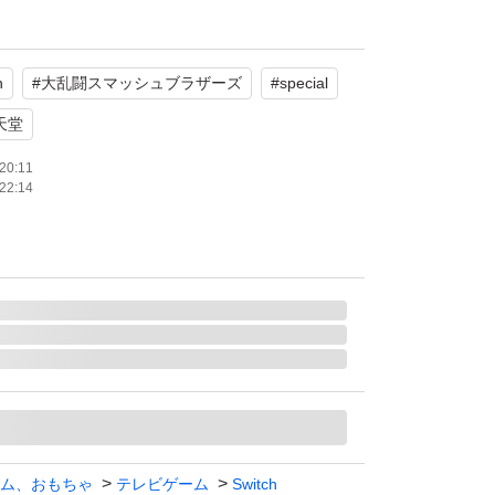
h
#
大乱闘スマッシュブラザーズ
#
special
替え防止の為、返品、返金、キャンセルは受け
承の上ご購入ください。購入された時点で了承
天堂
20:11
22:14
勿論ですが購入しなようお願い致します。
itch有機EL型での動作確認です。Switch2での
ません
一切不要。されても返信はできません。購入後
連絡が無いと不安な方は購入控えて下さい。
ます
ム、おもちゃ
テレビゲーム
Switch