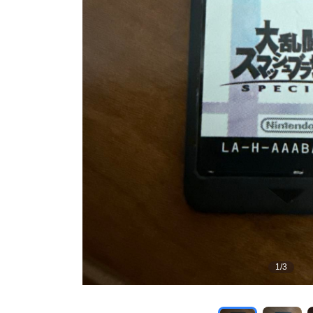
1
/
3