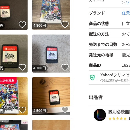
ソ
ブランド
任天
【Switch】大乱闘
ブランド：任天堂
商品の状態
目立
！
いいね！
いいね！
円
4,800
円
ゲームジャンル：
配送の方法
おて
ソフトウェア対象
発送までの日数
2〜
パッケージ種類：
発送元の地域
鹿児
オンライン：オン
商品ID
z62
！
いいね！
いいね！
円
4,300
円
プレイモード：TV
Yahoo!フリ
応
大10%対象
代金は運営が一旦預か
amiibo対応：amii
携帯モードプレイ人数
出品者
！
いいね！
いいね！
円
4,500
円
説明必読無