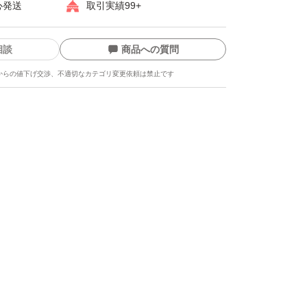
心発送
取引実績99+
相談
商品への質問
からの値下げ交渉、不適切なカテゴリ変更依頼は禁止です
ます