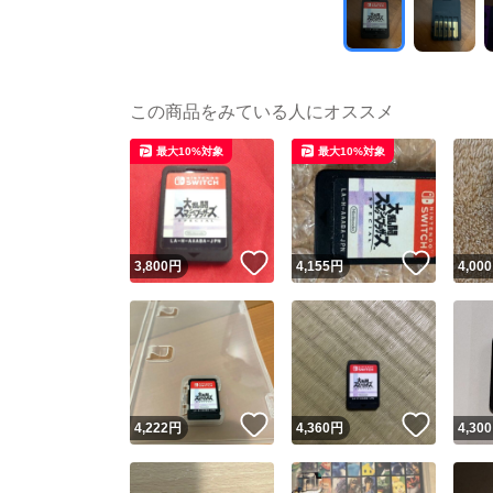
この商品をみている人にオススメ
最大10%対象
最大10%対象
いいね！
いいね
3,800
円
4,155
円
4,000
いいね！
いいね
4,222
円
4,360
円
4,300