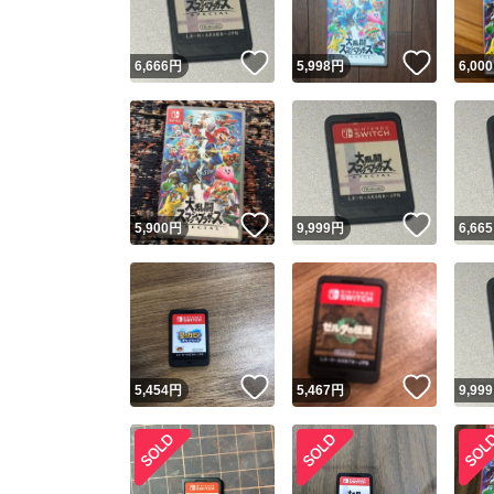
いいね！
いいね
6,666
円
5,998
円
6,000
いいね！
いいね
5,900
円
9,999
円
6,665
いいね！
いいね
5,454
円
5,467
円
9,999