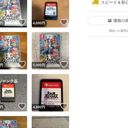
スピード＆安
価格の
！
いいね！
いいね！
円
4,000
円
商品への質問
ユーザーの実績について
！
いいね！
いいね！
円
5,000
円
o!フリマが定めた一定の基準を満たしたユーザーにバッジを付与しています
出品者
この商品の情報をコピーします
取引出品者
Yahoo!フリマの基準をクリアした安心・安全なユーザーです
！
いいね！
いいね！
商品画像の
無断転載は禁止
されています
円
4,800
円
コピーされた情報は
必ずご自身の商品に合わせて編集
してください
コピーは
1商品につき1回
です
実績◯+
このユーザーはYahoo!フリマの取引を完了させた実績があり