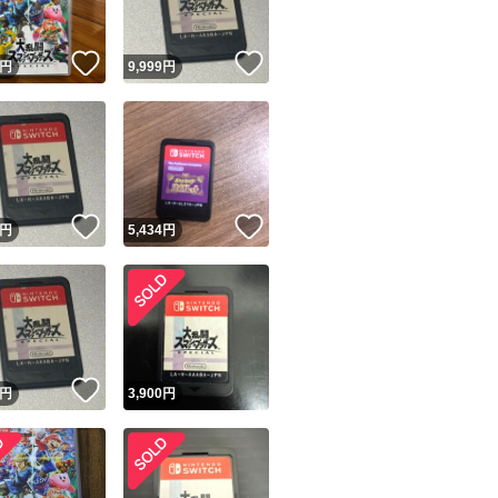
！
いいね！
いいね！
円
9,999
円
！
いいね！
いいね！
円
5,434
円
！
いいね！
円
3,900
円