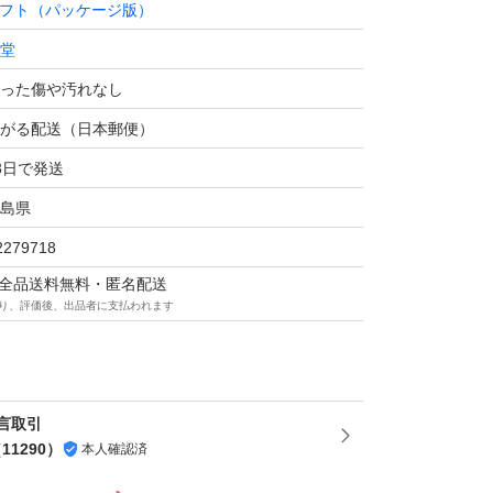
フト（パッケージ版）
堂
スマッシュブラザーズ SPECIAL [通常版]
った傷や汚れなし
アクション
がる配送（日本郵便）
年齢：全年齢対象
3日で発送
通常版
島県
ライン対応
2279718
モード対応 テーブルモード対応 携帯モード対
マは全品送料無料・匿名配送
り、評価後、出品者に支払われます
bo対応
：1.0 人
言取引
（
11290
）
本人確認済