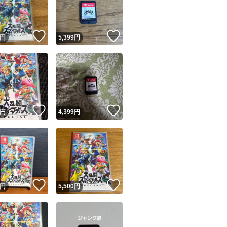
商品情報コピー機
リマ実績◯+
このユーザーは他フリマサービスでの取引実績があります
！
いいね！
いいね！
円
5,399
円
出品ページへ
&安心発送
キャンセル
ジは実績に基づく表示であり、発送を保証しているものではありません
このユーザーは高頻度で24時間以内＆設定した発送日数内に
ード＆安心発送
ます
！
いいね！
いいね！
円
4,399
円
ード発送
このユーザーは高頻度で24時間以内に発送しています
発送
このユーザーは設定した発送日数内に発送しています
！
いいね！
いいね！
円
5,500
円