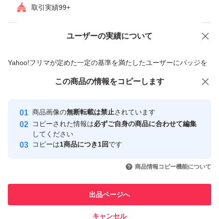
取引実績99+
ユーザーの実績について
価格の相談
商品への質問
商品への質問からの値下げ交渉、不適切なカテゴリ変更依頼は禁止です
Yahoo!フリマが定めた一定の基準を満たしたユーザーにバッジを
付与しています
この商品をみている人にオススメ
この商品の情報をコピーします
安心取引出品者
Yahoo!フリマの基準をクリアした安
安心取引出品者
商品画像の
無断転載は禁止
されています
心・安全なユーザーです
コピーされた情報は
必ずご自身の商品に合わせて編集
取引実績
してください
コピーは
1商品につき1回
です
このユーザーはYahoo!フリマの取
取引実績◯+
いいね！
いいね！
200,000
円
49,980
円
51,980
円
引を完了させた実績があります
商品情報コピー機能について
このユーザーは他フリマサービス
他フリマ実績◯+
出品ページへ
での取引実績があります
キャンセル
スピード&安心発送