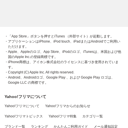
・「App Store」ボタンを押すとiTunes （外部サイト）が起動します。
・アプリケーションはiPhone、iPod touch、iPadまたはAndroidでご利用い
ただけます。
・Apple、Appleのロゴ、App Store、iPodのロゴ、iTunesは、米国および他
国のApple Inc.の登録商標です。
・iPhone商標は、アイホン株式会社のライセンスに基づき使用されていま
す。
・Copyright (C) Apple Inc. All rights reserved.
・Android、Androidロゴ、Google Play 、および Google Play ロゴは、
Google LLC の商標です。
Yahoo!フリマについて
Yahoo!フリマについて
Yahoo!フリマからのお知らせ
Yahoo!フリマトピックス
Yahoo!フリマ特集
カテゴリ一覧
ブランド一覧
ランキング
かんたんご利用ガイド
メール通知設定