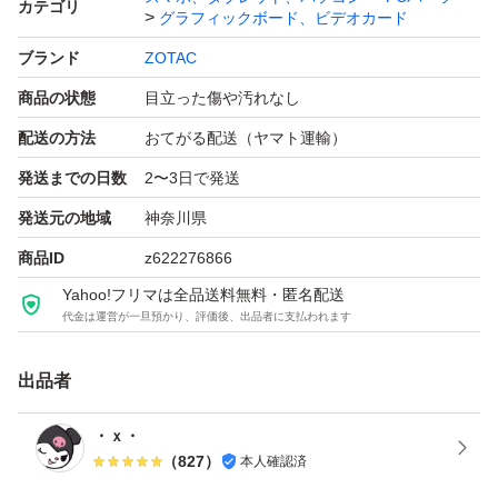
カテゴリ
グラフィックボード、ビデオカード
ブランド
ZOTAC
商品の状態
目立った傷や汚れなし
配送の方法
おてがる配送（ヤマト運輸）
発送までの日数
2〜3日で発送
発送元の地域
神奈川県
商品ID
z622276866
Yahoo!フリマは全品送料無料・匿名配送
代金は運営が一旦預かり、評価後、出品者に支払われます
出品者
・ｘ・
（
827
）
本人確認済