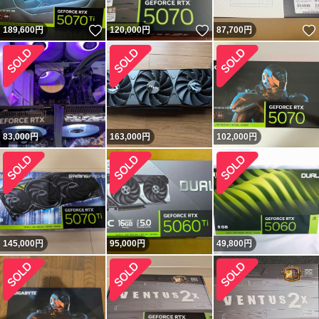
いいね！
いいね！
189,600
円
120,000
円
87,700
円
83,000
円
163,000
円
102,000
円
145,000
円
95,000
円
49,800
円