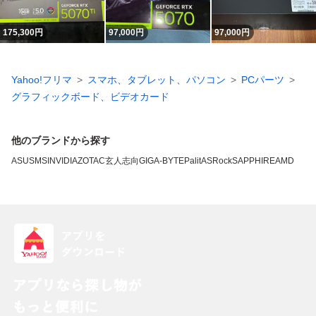
175,300
円
97,000
円
97,000
円
Yahoo!フリマ
スマホ、タブレット、パソコン
PCパーツ
グラフィックボード、ビデオカード
他のブランドから探す
ASUS
MSI
NVIDIA
ZOTAC
玄人志向
GIGA-BYTE
Palit
ASRock
SAPPHIRE
AMD