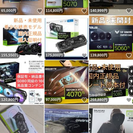
いいね！
いいね！
65,000
円
114,800
円
140,999
円
いいね！
いいね！
155,550
円
175,000
円
139,800
円
いいね！
いいね！
120,800
円
97,000
円
268,880
円