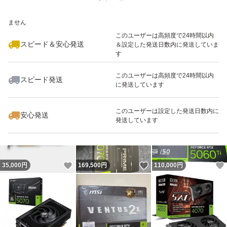
いいね！
いいね！
100,000
※このバッジは実績に基づく表示であり、発送を保証しているものではあり
円
68,800
円
200,000
円
ません
このユーザーは高頻度で24時間以内
スピード＆安心発送
＆設定した発送日数内に発送していま
す
このユーザーは高頻度で24時間以内
スピード発送
に発送しています
いいね！
いいね！
169,500
円
55,000
円
98,700
円
このユーザーは設定した発送日数内に
安心発送
発送しています
いいね！
いいね！
35,000
円
169,500
円
110,000
円