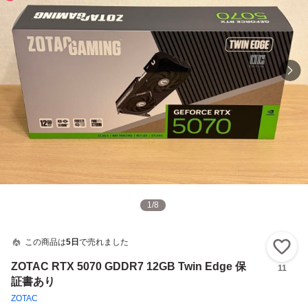
1
/
8
この商品は
5日
で売れました
い
ZOTAC RTX 5070 GDDR7 12GB Twin Edge 保
11
証書あり
ZOTAC