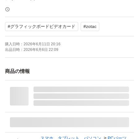
メモリ容量：12 GB
メモリバス：192 bit
#
グラフィックボードビデオカード
#
zotac
出力端子：HDMI 1ポート DisplayPort 3ポート
補助電源：16pin
購入日時：
2026年6月11日 20:16
冷却ファン：空冷（デュアルファン）
出品日時：
2026年6月6日 22:09
専有スロット：2 スロット
幅（長さ）：241.5 mm
商品の情報
スマホ、タブレット、パソコン
PCパーツ