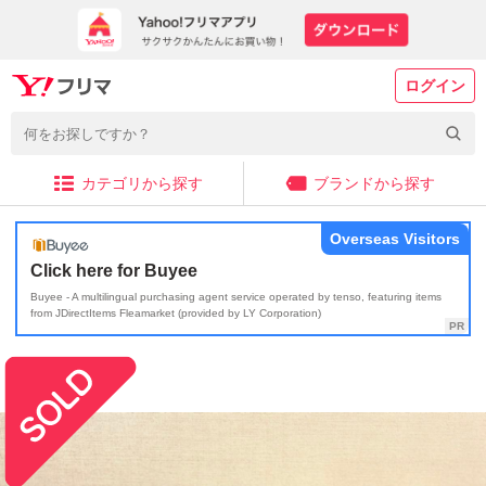
ログイン
カテゴリから探す
ブランドから探す
Overseas Visitors
Click here for Buyee
Buyee - A multilingual purchasing agent service operated by tenso, featuring items
from JDirectItems Fleamarket (provided by LY Corporation)