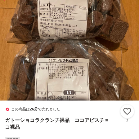
1
/
1
この商品は
26分
で売れました
い
ガトーショコラクランチ裸品 ココアビスチョ
2
コ裸品