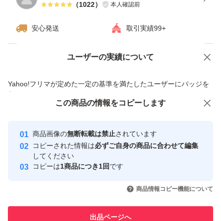
（
1022
）
本人確認前
安心発送
取引実績99+
ユーザーの実績について
価格の相談
商品への質問
商品への質問からの値下げ交渉、不適切なカテゴリ変更依頼は禁止です
Yahoo!フリマが定めた一定の基準を満たしたユーザーにバッジを
付与しています
この商品をみている人にオススメ
この商品の情報をコピーします
安心取引出品者
Yahoo!フリマの基準をクリアした安
安心取引出品者
商品画像の
無断転載は禁止
されています
心・安全なユーザーです
コピーされた情報は
必ずご自身の商品に合わせて編集
取引実績
してください
コピーは
1商品につき1回
です
このユーザーはYahoo!フリマの取
取引実績◯+
いいね！
いいね！
1,199
円
1,100
円
1,099
円
引を完了させた実績があります
商品情報コピー機能について
最大10%対象
このユーザーは他フリマサービス
他フリマ実績◯+
出品ページへ
での取引実績があります