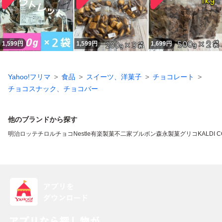
1,599
円
1,599
円
1,699
円
Yahoo!フリマ
食品
スイーツ、洋菓子
チョコレート
チョコスナック、チョコバー
他のブランドから探す
明治
ロッテ
チロルチョコ
Nestle
有楽製菓
不二家
ブルボン
森永製菓
グリコ
KALDI 