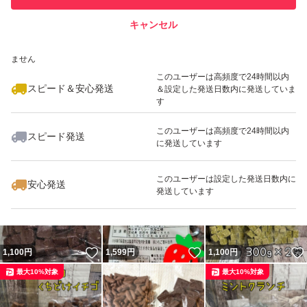
キャンセル
スピード&安心発送
いいね！
いいね！
1,199
※このバッジは実績に基づく表示であり、発送を保証しているものではあり
円
1,000
円
1,599
円
ません
このユーザーは高頻度で24時間以内
スピード＆安心発送
＆設定した発送日数内に発送していま
す
このユーザーは高頻度で24時間以内
スピード発送
に発送しています
いいね！
いいね！
1,000
円
1,100
円
1,000
円
このユーザーは設定した発送日数内に
安心発送
発送しています
いいね！
いいね！
1,100
円
1,599
円
1,100
円
最大10%対象
最大10%対象