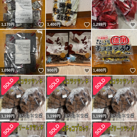
いいね！
いいね！
1,170
円
1,400
円
1,299
円
いいね！
いいね！
1,050
円
900
円
1,400
円
1,199
円
1,199
円
1,199
円