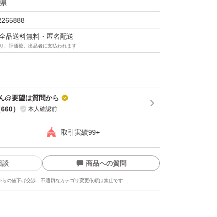
ます。
県
2265888
マは全品送料無料・匿名配送
り、評価後、出品者に支払われます
ん@要望は質問から
（
660
）
本人確認前
取引実績99+
相談
商品への質問
からの値下げ交渉、不適切なカテゴリ変更依頼は禁止です