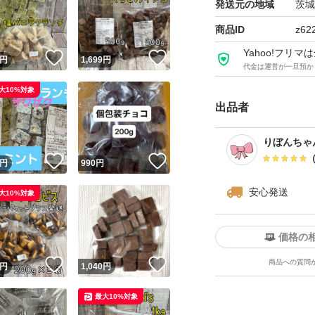
い方、ブロックし
発送元の地域
茨城
商品ID
z62
Yahoo!フリ
！
いいね！
いいね！
円
1,699
円
代金は運営が一旦預か
大10%対象
出品者
りぼんちゃ
！
いいね！
いいね！
円
990
円
安心発送
大10%対象
価格の
！
いいね！
いいね！
商品への質問
円
1,040
円
最大10%対象