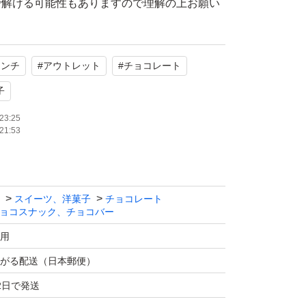
で解ける可能性もありますので理解の上お願い
ため緩衝材なしのビニール袋での梱包になりま
ランチ
#
アウトレット
#
チョコレート
すが輸送中にも割れ等が発生することがありま
子
23:25
21:53
限等により値段が変動しますがご了承くださ
みご購入をお願い致します。
スイーツ、洋菓子
チョコレート
ョコスナック、チョコバー
、再出品する事があります。
用
がる配送（日本郵便）
基本的には在庫ありません。
2日で発送
庫の問い合わせ、値下げ交渉、受け取り通知できな