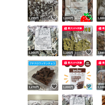
いいね！
いいね
1,299
円
1,000
円
1,000
最大10%対象
最
いいね！
いいね
1,000
円
1,100
円
1,699
Yaho
最大10%対象
最
安心取引
安心
いいね！
いいね
1,270
円
1,000
円
1,100
取引実績
取引