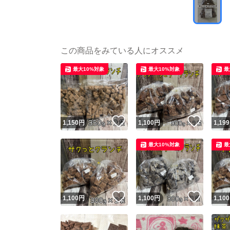
この商品をみている人にオススメ
最大10%対象
最大10%対象
最
いいね！
いいね
1,150
円
1,100
円
1,199
最大10%対象
最
いいね！
いいね
1,100
円
1,100
円
1,100