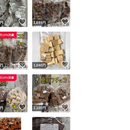
！
いいね！
いいね！
円
1,699
円
大10%対象
ユーザーの実績について
！
いいね！
いいね！
円
1,040
円
o!フリマが定めた一定の基準を満たしたユーザーにバッジを付与しています
大10%対象
出品者
この商品の情報をコピーします
取引出品者
Yahoo!フリマの基準をクリアした安心・安全なユーザーです
！
いいね！
いいね！
商品画像の
無断転載は禁止
されています
円
1,100
円
コピーされた情報は
必ずご自身の商品に合わせて編集
してください
コピーは
1商品につき1回
です
実績◯+
このユーザーはYahoo!フリマの取引を完了させた実績があり