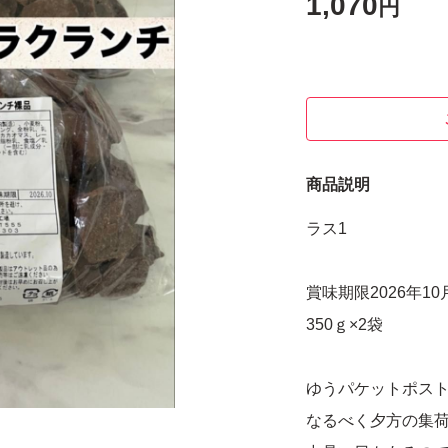
1,070
円
商品説明
ラス1
賞味期限2026年10
350ｇ×2袋
ゆうパケットポスト
なるべく夕方の集