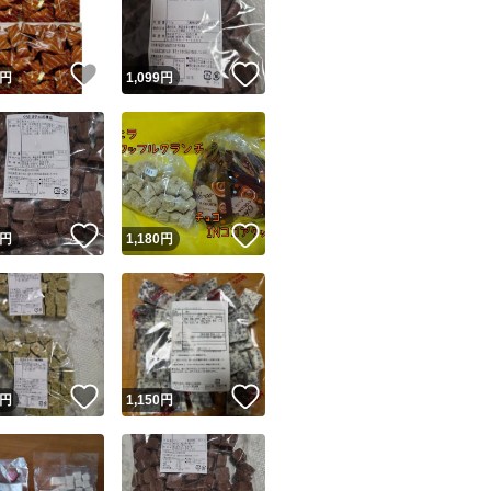
商品情報コピー機
リマ実績◯+
このユーザーは他フリマサービスでの取引実績があります
！
いいね！
いいね！
円
1,099
円
出品ページへ
&安心発送
キャンセル
ジは実績に基づく表示であり、発送を保証しているものではありません
このユーザーは高頻度で24時間以内＆設定した発送日数内に
ード＆安心発送
ます
！
いいね！
いいね！
円
1,180
円
ード発送
このユーザーは高頻度で24時間以内に発送しています
発送
このユーザーは設定した発送日数内に発送しています
！
いいね！
いいね！
円
1,150
円