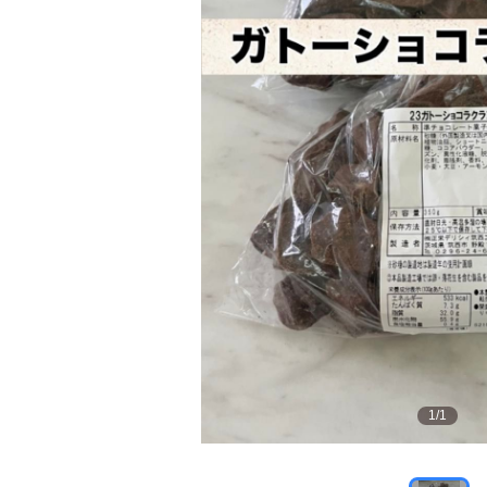
1
/
1