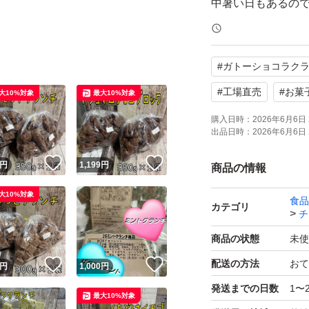
中暑い日もあるの
します。
厚みがギリギリの
#
ガトーショコラク
す。
アウトレット品で
#
工場直売
#
お菓
大10%対象
最大10%対象
す。
購入日時：
2026年6月6日 
出品日時：
2026年6月6日 
在庫状況や賞味期
い。
！
いいね！
いいね！
円
1,199
円
商品の情報
理解のあるかたの
大10%対象
食品
カテゴリ
チ
出品者都合で削除
商品の状態
未使
！
いいね！
いいね！
配送の方法
おて
円
1,000
円
出品中以外の物は
発送までの日数
1〜
soldout品の在
最大10%対象