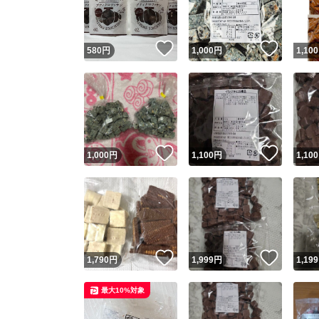
他フ
いいね！
いいね
580
円
1,000
円
1,100
スピード
※このバッ
スピ
いいね！
いいね
1,000
円
1,100
円
1,100
スピ
安心
いいね！
いいね
1,790
円
1,999
円
1,199
最大10%対象