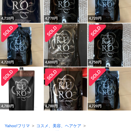
4,710
円
4,770
円
4,720
円
4,720
円
4,600
円
4,750
円
4,780
円
4,780
円
4,720
円
Yahoo!フリマ
コスメ、美容、ヘアケア