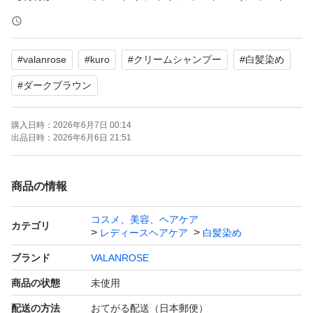
ー、トリートメント、白髪染め）
#
valanrose
#
kuro
#
クリームシャンプー
#
白髪染め
自宅保管品であることをご理解の上、ご検討ください。よ
ろしくお願いいたします。
#
ダークブラウン
購入日時：
2026年6月7日 00:14
出品日時：
2026年6月6日 21:51
商品の情報
コスメ、美容、ヘアケア
カテゴリ
レディースヘアケア
白髪染め
ブランド
VALANROSE
商品の状態
未使用
配送の方法
おてがる配送（日本郵便）