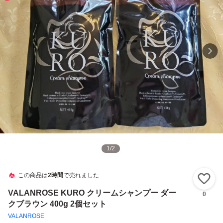
1
/
2
この商品は
2時間
で売れました
い
VALANROSE KURO クリームシャンプー ダー
0
クブラウン 400g 2個セット
VALANROSE