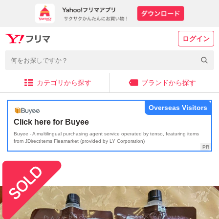
ログイン
カテゴリから探す
ブランドから探す
Overseas Visitors
Click here for Buyee
Buyee - A multilingual purchasing agent service operated by tenso, featuring items
from JDirectItems Fleamarket (provided by LY Corporation)