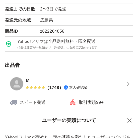
発送までの日数
2〜3日で発送
発送元の地域
広島県
商品ID
z622264056
Yahoo!フリマは全品送料無料・匿名配送
代金は運営が一旦預かり、評価後、出品者に支払われます
出品者
M
（
1748
）
本人確認済
スピード発送
取引実績99+
ユーザーの実績について
価格の相談
商品への質問
商品への質問からの値下げ交渉、不適切なカテゴリ変更依頼は禁止です
Yahoo!フリマが定めた一定の基準を満たしたユーザーにバッジを