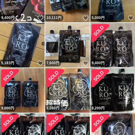
いいね！
いいね！
9,400
円
10,111
円
5,000
円
いいね！
いいね！
5,183
円
7,600
円
9,400
円
9,000
円
9,080
円
9,200
円