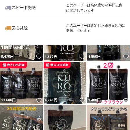
このユーザーは高頻度で24時間以内
スピード発送
に発送しています
いいね！
いいね！
9,000
円
9,200
円
9,190
円
最大10%対象
最大10%対象
このユーザーは設定した発送日数内に
安心発送
発送しています
いいね！
いいね！
9,470
円
4,780
円
4,850
円
最大10%対象
最大10%対象
いいね！
いいね！
13,600
円
4,740
円
9,400
円