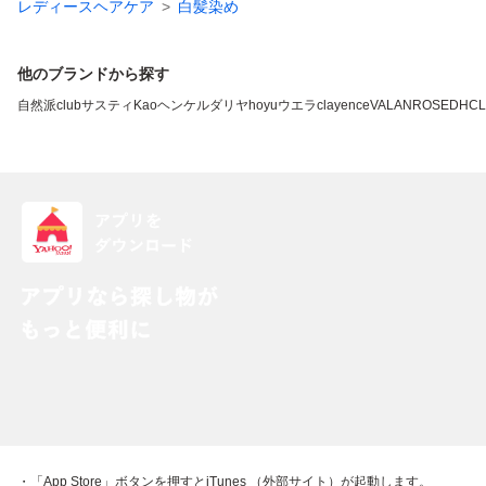
レディースヘアケア
白髪染め
他のブランドから探す
自然派clubサスティ
Kao
ヘンケル
ダリヤ
hoyu
ウエラ
clayence
VALANROSE
DHC
L
・「App Store」ボタンを押すとiTunes （外部サイト）が起動します。