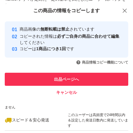
付与しています
この商品をみている人にオススメ
この商品の情報をコピーします
安心取引出品者
最大10%対象
最大10%対象
Yahoo!フリマの基準をクリアした安
安心取引出品者
商品画像の
無断転載は禁止
されています
心・安全なユーザーです
コピーされた情報は
必ずご自身の商品に合わせて編集
取引実績
してください
コピーは
1商品につき1回
です
このユーザーはYahoo!フリマの取
取引実績◯+
いいね！
いいね！
9,200
円
4,720
円
9,440
円
引を完了させた実績があります
商品情報コピー機能について
最大10%対象
最大10%対象
このユーザーは他フリマサービス
他フリマ実績◯+
出品ページへ
での取引実績があります
キャンセル
スピード&安心発送
いいね！
いいね！
4,700
※このバッジは実績に基づく表示であり、発送を保証しているものではあり
円
4,780
円
4,770
円
ません
このユーザーは高頻度で24時間以内
スピード＆安心発送
＆設定した発送日数内に発送していま
す