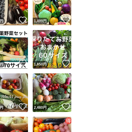
気になる方は購入
商品情報コピー機
リマ実績◯+
このユーザーは他フリマサービスでの取引実績があります
！
いいね！
いいね！
愛知県からの発送
円
1,499
円
出品ページへ
常温発送となりま
&安心発送
キャンセル
えられます。遠方
ジは実績に基づく表示であり、発送を保証しているものではありません
ます。
このユーザーは高頻度で24時間以内＆設定した発送日数内に
ード＆安心発送
ます
北海道、東北の一
！
いいね！
いいね！
円
1,850
円
ード発送
このユーザーは高頻度で24時間以内に発送しています
発送
このユーザーは設定した発送日数内に発送しています
！
いいね！
いいね！
円
2,480
円