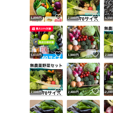
他フ
いいね！
いいね
1,899
円
2,000
円
1,550
スピード
最大10%対象
※このバッ
スピ
いいね！
いいね
1,610
円
1,980
円
2,000
スピ
安心
いいね！
いいね
2,000
円
2,480
円
2,280