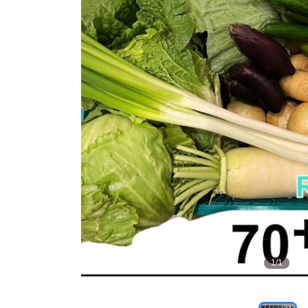
1
/
1