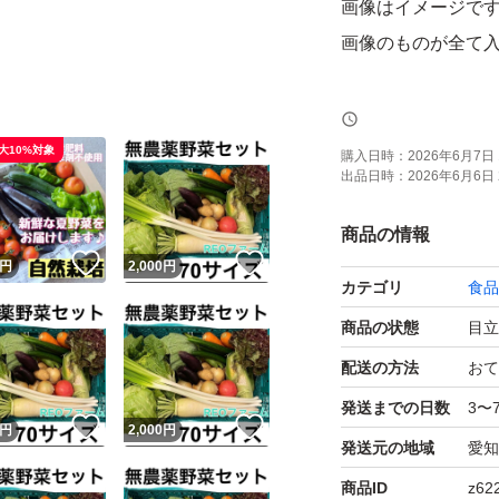
画像はイメージで
画像のものが全て
野菜内容一覧
にんじん
大10%対象
購入日時：
2026年6月7日 
出品日時：
2026年6月6日 
じゃがいも
玉ねぎ
商品の情報
ミニトマト
！
いいね！
いいね！
円
2,000
円
カテゴリ
食品
トマト
にんにく
商品の状態
目立
小カブ
配送の方法
おて
ナス
発送までの日数
3〜
！
いいね！
いいね！
円
2,000
円
キュウリ
発送元の地域
愛知
ズッキーニ
商品ID
z62