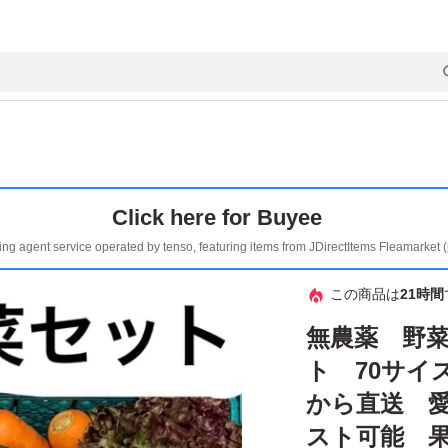
Click here for Buyee
ing agent service operated by tenso, featuring items from JDirectItems Fleamarket 
この商品は
21時間
無農薬 野
ト 70サイ
から直送 
スト可能 