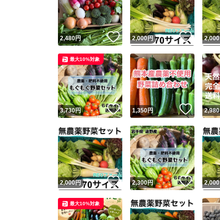
いいね！
いいね
2,480
円
2,000
円
2,000
最大10%対象
いいね！
いいね
3,730
円
1,350
円
2,980
Yaho
安心取引
安心
いいね！
いいね
2,000
円
2,300
円
2,000
取引実績
最大10%対象
取引