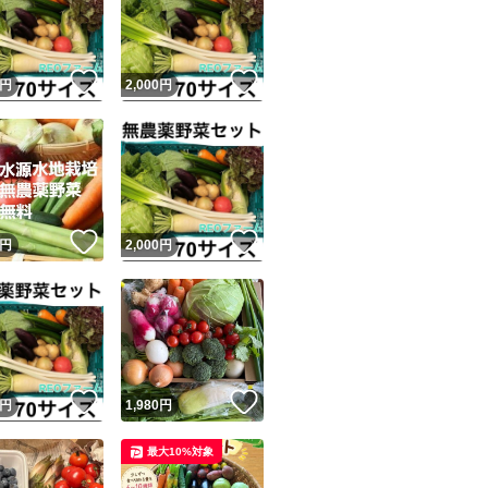
など
2点までご希望可能
！
いいね！
いいね！
円
2,000
円
い。確認後、専用
ます。
購入後、リクエス
い致します。
ユーザーの実績について
！
いいね！
いいね！
円
2,000
円
o!フリマが定めた一定の基準を満たしたユーザーにバッジを付与しています
7種類以上入れさせ
出品者
この商品の情報をコピーします
おてがる配送(ヤマ
取引出品者
Yahoo!フリマの基準をクリアした安心・安全なユーザーです
！
いいね！
いいね！
商品画像の
無断転載は禁止
されています
円
1,980
円
購入のタイミング
コピーされた情報は
必ずご自身の商品に合わせて編集
してください
最大10%対象
コピーは
1商品につき1回
です
最大3、4日いただ
実績◯+
このユーザーはYahoo!フリマの取引を完了させた実績があり