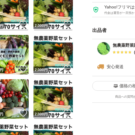
サツマイモ
Yahoo!フリ
キャベツ(1/2)
代金は運営が一旦預か
カリフラワー
！
いいね！
いいね！
円
2,000
円
出品者
白菜(1/4)
ほうれん草
無農薬野菜
ケール
大根(1/2)
安心発送
！
いいね！
いいね！
スナップエンドウ
円
2,000
円
インゲン豆
価格の
白ネギ
商品への質問
レタス
サニーレタス
！
いいね！
いいね！
円
2,000
円
グリーンリーフ