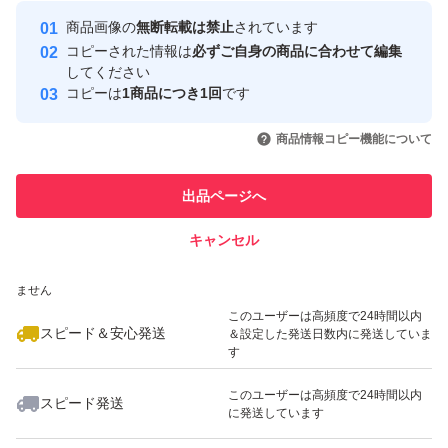
最大10%対象
最大10%対象
最大10%対象
Yahoo!フリマの基準をクリアした安
安心取引出品者
商品画像の
無断転載は禁止
されています
心・安全なユーザーです
コピーされた情報は
必ずご自身の商品に合わせて編集
取引実績
してください
コピーは
1商品につき1回
です
このユーザーはYahoo!フリマの取
取引実績◯+
いいね！
いいね！
1,200
円
1,977
円
1,200
円
引を完了させた実績があります
商品情報コピー機能について
最大10%対象
このユーザーは他フリマサービス
他フリマ実績◯+
出品ページへ
での取引実績があります
キャンセル
スピード&安心発送
いいね！
いいね！
1,977
※このバッジは実績に基づく表示であり、発送を保証しているものではあり
円
1,190
円
2,098
円
ません
最大10%対象
このユーザーは高頻度で24時間以内
スピード＆安心発送
＆設定した発送日数内に発送していま
す
このユーザーは高頻度で24時間以内
スピード発送
に発送しています
いいね！
いいね！
1,329
円
1,329
円
1,298
円