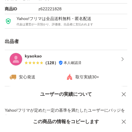
商品ID
z622221828
Yahoo!フリマは全品送料無料・匿名配送
代金は運営が一旦預かり、評価後、出品者に支払われます
出品者
kyaokao
（
128
）
本人確認済
安心発送
取引実績30+
ユーザーの実績について
価格の相談
商品への質問
商品への質問からの値下げ交渉、不適切なカテゴリ変更依頼は禁止です
Yahoo!フリマが定めた一定の基準を満たしたユーザーにバッジを
付与しています
この商品をみている人にオススメ
この商品の情報をコピーします
安心取引出品者