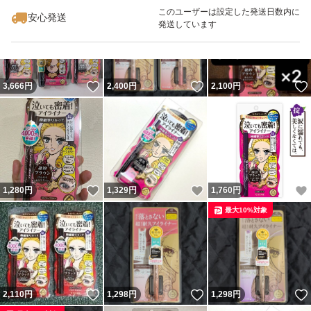
最大10%対象
このユーザーは設定した発送日数内に
安心発送
発送しています
いいね！
いいね！
3,666
円
2,400
円
2,100
円
いいね！
いいね！
1,280
円
1,329
円
1,760
円
最大10%対象
いいね！
いいね！
2,110
円
1,298
円
1,298
円