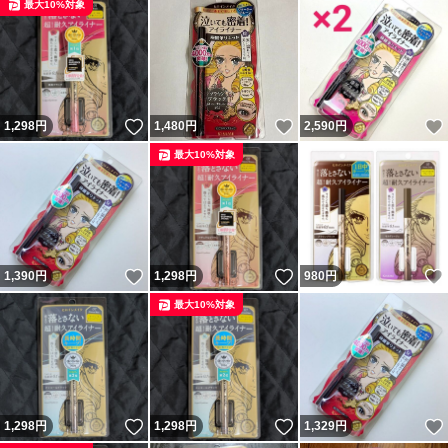
最大10%対象
いいね！
いいね！
1,298
円
1,480
円
2,590
円
最大10%対象
いいね！
いいね！
1,390
円
1,298
円
980
円
最大10%対象
いいね！
いいね！
1,298
円
1,298
円
1,329
円