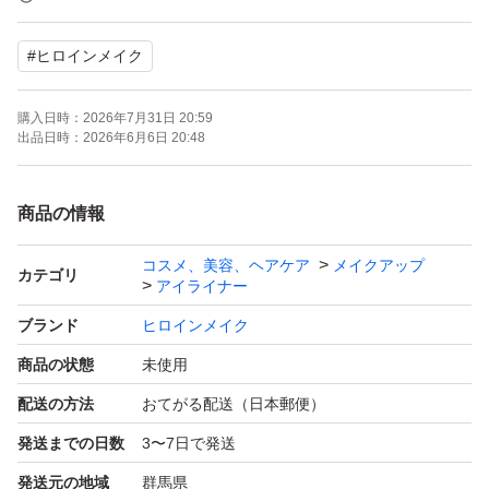
- 筆先サイズ: 0.1mm
#
ヒロインメイク
- 特徴: ウォータープルーフ・お湯でオフ可能
合計2000円
購入日時：
2026年7月31日 20:59
出品日時：
2026年6月6日 20:48
ご覧いただきありがとうございます。
商品の情報
コスメ、美容、ヘアケア
メイクアップ
カテゴリ
アイライナー
ブランド
ヒロインメイク
商品の状態
未使用
配送の方法
おてがる配送（日本郵便）
発送までの日数
3〜7日で発送
発送元の地域
群馬県