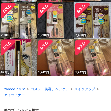
2,300
円
1,298
円
2,400
円
999
円
1,242
円
1,242
円
Yahoo!フリマ
コスメ、美容、ヘアケア
メイクアップ
アイライナー
他のブランドから探す