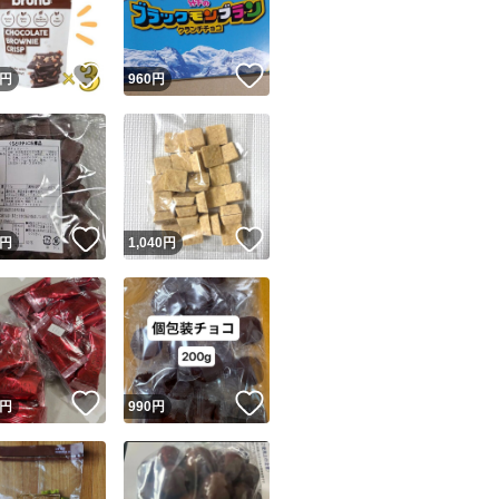
商品情報コピー機
リマ実績◯+
このユーザーは他フリマサービスでの取引実績があります
！
いいね！
いいね！
円
960
円
出品ページへ
&安心発送
キャンセル
ジは実績に基づく表示であり、発送を保証しているものではありません
このユーザーは高頻度で24時間以内＆設定した発送日数内に
ード＆安心発送
ます
！
いいね！
いいね！
円
1,040
円
ード発送
このユーザーは高頻度で24時間以内に発送しています
発送
このユーザーは設定した発送日数内に発送しています
！
いいね！
いいね！
円
990
円