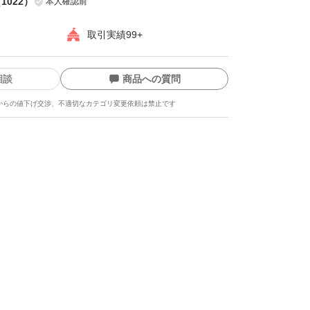
（
1022
）
本人確認前
取引実績99+
相談
商品への質問
からの値下げ交渉、不適切なカテゴリ変更依頼は禁止です