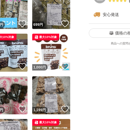
安心発送
！
いいね！
いいね！
円
699
円
価格の
大10%対象
最大10%対象
商品への質問
！
いいね！
いいね！
円
1,000
円
！
いいね！
いいね！
円
1,199
円
最大10%対象