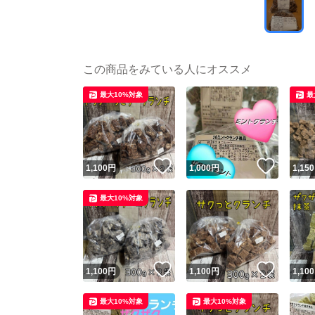
この商品をみている人にオススメ
最大10%対象
最
いいね！
いいね
1,100
円
1,000
円
1,150
最大10%対象
いいね！
いいね
1,100
円
1,100
円
1,100
最大10%対象
最大10%対象