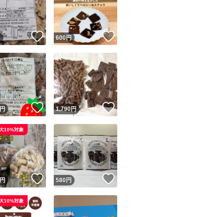
！
いいね！
いいね！
円
600
円
ユーザーの実績について
！
いいね！
いいね！
円
1,790
円
o!フリマが定めた一定の基準を満たしたユーザーにバッジを付与しています
大10%対象
出品者
この商品の情報をコピーします
取引出品者
Yahoo!フリマの基準をクリアした安心・安全なユーザーです
！
いいね！
いいね！
商品画像の
無断転載は禁止
されています
円
580
円
コピーされた情報は
必ずご自身の商品に合わせて編集
してください
大10%対象
コピーは
1商品につき1回
です
実績◯+
このユーザーはYahoo!フリマの取引を完了させた実績があり