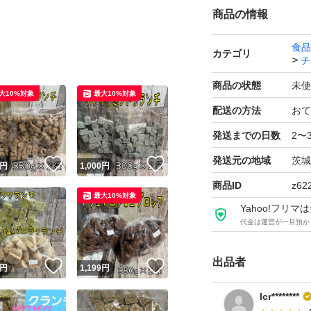
商品の情報
食品
カテゴリ
チ
商品の状態
未使
大10%対象
最大10%対象
配送の方法
おて
発送までの日数
2〜
発送元の地域
茨城
！
いいね！
いいね！
円
1,000
円
商品ID
z62
最大10%対象
Yahoo!フリ
代金は運営が一旦預か
出品者
！
いいね！
いいね！
円
1,199
円
lcr********