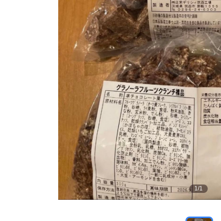
1
/
1