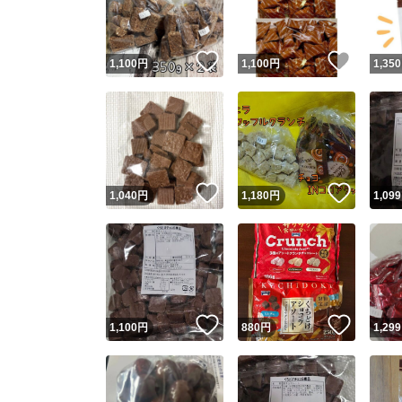
他フ
いいね！
いいね
1,100
円
1,100
円
1,350
スピード
※このバッ
スピ
いいね！
いいね
1,040
円
1,180
円
1,099
スピ
安心
いいね！
いいね
1,100
円
880
円
1,299