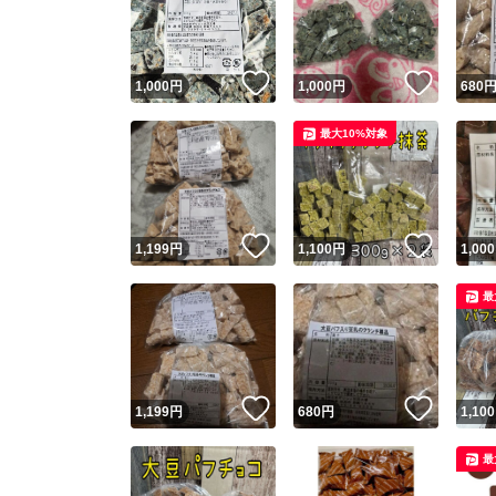
いいね！
いいね
1,000
円
1,000
円
680
最大10%対象
いいね！
いいね
1,199
円
1,100
円
1,000
Yaho
最
安心取引
安心
いいね！
いいね
1,199
円
680
円
1,100
取引実績
最
取引