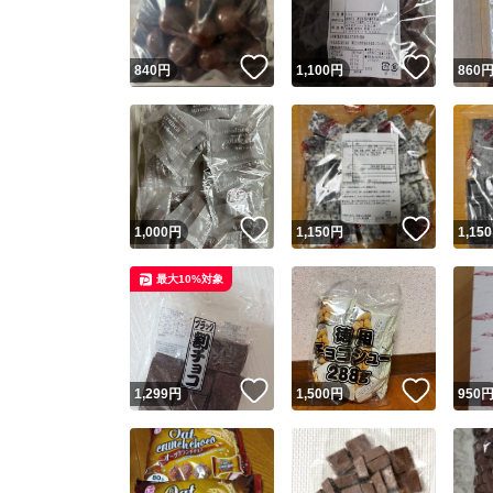
いいね！
いいね
840
円
1,100
円
860
いいね！
いいね
1,000
円
1,150
円
1,150
最大10%対象
いいね！
いいね
1,299
円
1,500
円
950