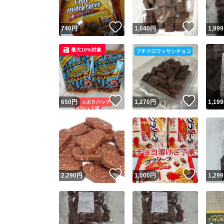
いいね！
いいね
740
円
1,040
円
1,999
最大10%対象
いいね！
いいね
650
円
1,270
円
1,199
いいね！
いいね
2,290
円
1,000
円
1,299