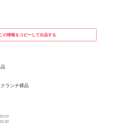
この情報をコピーして出品する
裸品
ツクランチ裸品
20:33
20:30