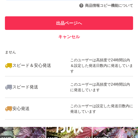
いいね！
いいね！
800
円
1,099
円
998
円
引を完了させた実績があります
商品情報コピー機能について
最大10%対象
このユーザーは他フリマサービス
他フリマ実績◯+
出品ページへ
での取引実績があります
キャンセル
スピード&安心発送
いいね！
いいね！
799
※このバッジは実績に基づく表示であり、発送を保証しているものではあり
円
680
円
699
円
ません
このユーザーは高頻度で24時間以内
スピード＆安心発送
＆設定した発送日数内に発送していま
す
このユーザーは高頻度で24時間以内
スピード発送
に発送しています
いいね！
いいね！
900
円
950
円
1,900
円
このユーザーは設定した発送日数内に
安心発送
発送しています