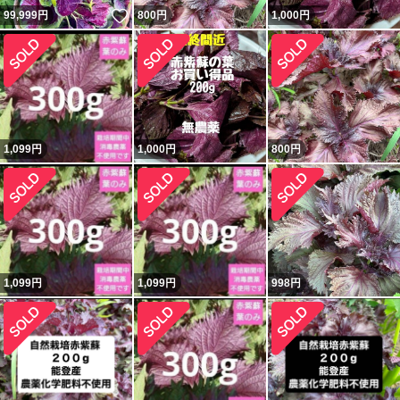
いいね！
99,999
円
800
円
1,000
円
1,099
円
1,000
円
800
円
1,099
円
1,099
円
998
円