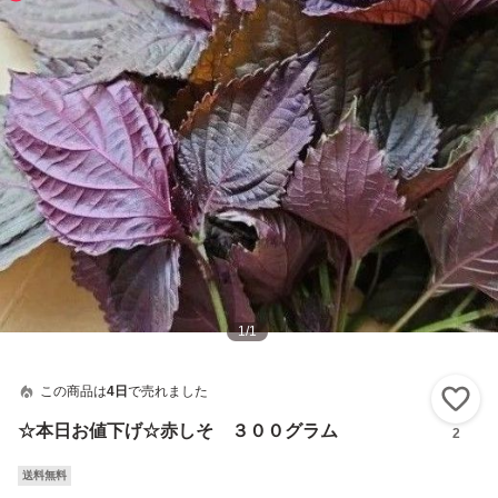
1
/
1
この商品は
4日
で売れました
い
☆本日お値下げ☆赤しそ ３００グラム
2
送料無料