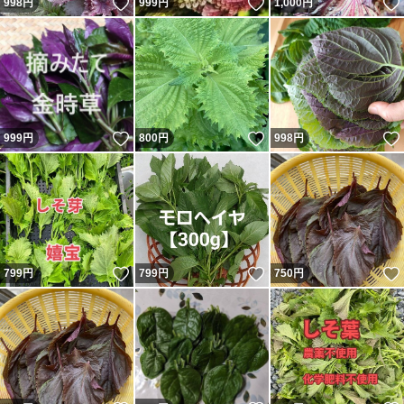
いいね！
いいね！
998
円
999
円
1,000
円
いいね！
いいね！
999
円
800
円
998
円
いいね！
いいね！
799
円
799
円
750
円