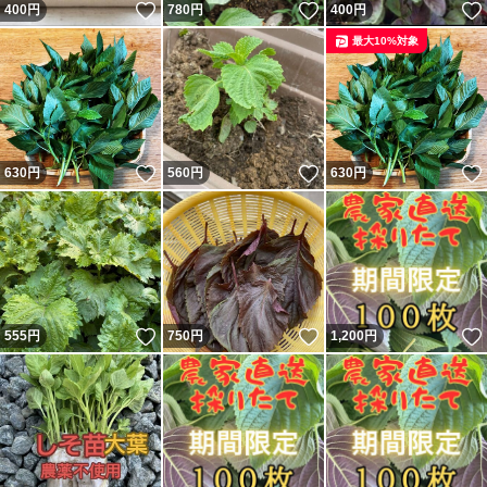
いいね！
いいね！
400
円
780
円
400
円
最大10%対象
いいね！
いいね！
630
円
560
円
630
円
いいね！
いいね！
555
円
750
円
1,200
円