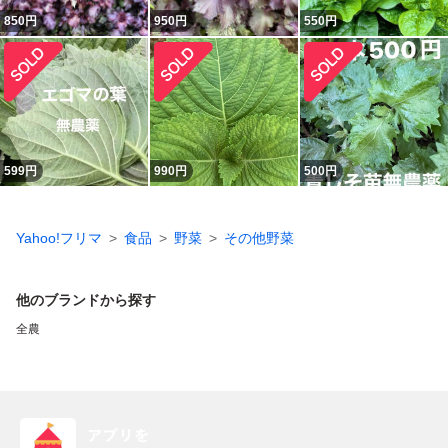
850
円
950
円
550
円
599
円
990
円
500
円
Yahoo!フリマ
食品
野菜
その他野菜
他のブランドから探す
全農