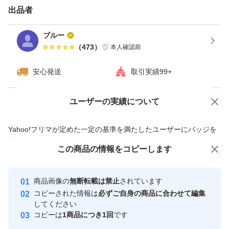
出品者
ブルー
（
473
）
本人確認前
安心発送
取引実績99+
ユーザーの実績について
価格の相談
商品への質問
商品への質問からの値下げ交渉、不適切なカテゴリ変更依頼は禁止です
Yahoo!フリマが定めた一定の基準を満たしたユーザーにバッジを
付与しています
この商品をみている人にオススメ
この商品の情報をコピーします
安心取引出品者
最大10%対象
最大10%対象
最大10%対象
Yahoo!フリマの基準をクリアした安
安心取引出品者
商品画像の
無断転載は禁止
されています
心・安全なユーザーです
コピーされた情報は
必ずご自身の商品に合わせて編集
取引実績
してください
コピーは
1商品につき1回
です
このユーザーはYahoo!フリマの取
取引実績◯+