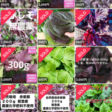
950
円
1,099
円
900
円
1,000
円
998
円
890
円
1,099
円
680
円
3,000
円