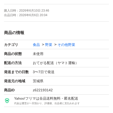
購入されてから収穫したものを常温発送予定しておりま
購入日時：
2026年6月10日 23:46
す。
出品日時：
2026年6月6日 20:04
天候により発送にお時間頂くかも知れませんのでご了承く
商品の情報
ださい。
カテゴリ
食品
野菜
その他野菜
商品の状態
未使用
配送の方法
おてがる配送（ヤマト運輸）
発送までの日数
3〜7日で発送
発送元の地域
茨城県
商品ID
z622193142
Yahoo!フリマは全品送料無料・匿名配送
代金は運営が一旦預かり、評価後、出品者に支払われます