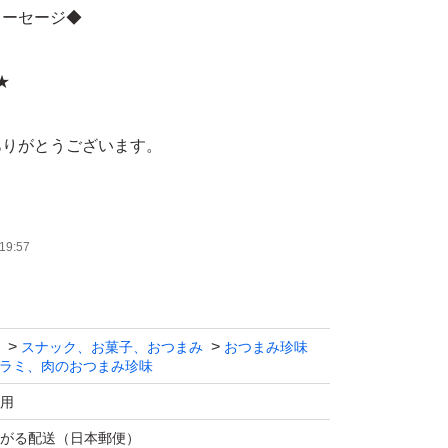
ソーセージ◆
★
ありがとうございます。
ミンSHOW】で紹介された山形県・宮内ハム
辛口)ドライソーセージ・メガパック500㌘で
19:57
)◆
スナック、お菓子、おつまみ
おつまみ珍味
ラミ、肉のおつまみ珍味
味で、ピリ辛な味わいの辛口ドライソーセージ
用
がる配送（日本郵便）