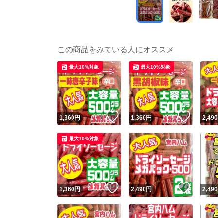
この商品をみている人にオススメ
最大10%対象
最大10%対象
いいね！
いいね
1,360
円
1,360
円
2,490
最大10%対象
いいね！
いいね
1,360
円
2,490
円
2,490