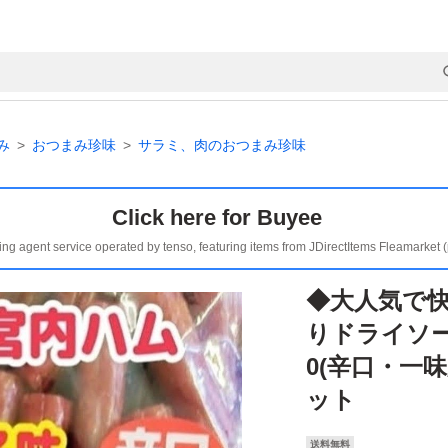
み
おつまみ珍味
サラミ、肉のおつまみ珍味
Click here for Buyee
ing agent service operated by tenso, featuring items from JDirectItems Fleamarket 
◆大人気で
りドライソー
0(辛口・一
ット
送料無料