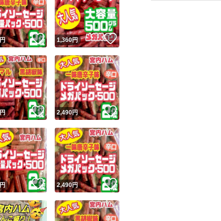
一味唐辛子味(辛口
賞味期限 2026.08.
！
いいね！
いいね！
内容量 500g × 2袋
円
1,360
円
【保存方法】 直射
い。
ユーザーの実績について
開封後は冷蔵庫に
！
いいね！
いいね！
円
2,490
円
o!フリマが定めた一定の基準を満たしたユーザーにバッジを付与しています
★ノーマル・辛口(
出品者
ご購入の際にコメ
この商品の情報をコピーします
取引出品者
す。
Yahoo!フリマの基準をクリアした安心・安全なユーザーです
！
いいね！
いいね！
商品画像の
無断転載は禁止
されています
円
2,490
円
コピーされた情報は
必ずご自身の商品に合わせて編集
してください
★賞味期限が長い
コピーは
1商品につき1回
です
実績◯+
このユーザーはYahoo!フリマの取引を完了させた実績があり