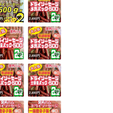
輸送中にドライソ
商品情報コピー機
届きましたら、冷
リマ実績◯+
このユーザーは他フリマサービスでの取引実績があります
！
いいね！
いいね！
円
2,490
円
出品ページへ
と、パリッとした
&安心発送
キャンセル
ジは実績に基づく表示であり、発送を保証しているものではありません
宜しくお願い致し
このユーザーは高頻度で24時間以内＆設定した発送日数内に
ード＆安心発送
ます
☆即購入 大歓迎☆
！
いいね！
いいね！
円
2,490
円
ード発送
このユーザーは高頻度で24時間以内に発送しています
ドライソーセージ
辛口ドライソーセ
発送
このユーザーは設定した発送日数内に発送しています
黒胡椒
！
いいね！
いいね！
円
2,490
円
一味唐辛子
メガパック
訳あり