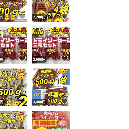
ビーフジャーキー
米沢牛さらみ
！
いいね！
いいね！
円
2,200
円
しっぽ
みみ
頭付きドライソー
訳ありカルパス
！
いいね！
いいね！
円
2,090
円
激安
最安値
！
いいね！
いいね！
円
3,480
円