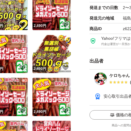
発送までの日数
2〜
★一味唐辛子のピ
発送元の地域
福島
後を引く美味しさ
！
いいね！
いいね！
円
2,490
円
商品ID
z62
Yahoo!フリ
製造過程でできる切
代金は運営が一旦預か
り品だから出来た
出品者
しかも、製造は味
！
いいね！
いいね！
円
2,490
円
ケロちゃん
定番の味・宮内ハ
ンの嬉しい美味し
安心取引出品
◆一味唐辛子味(辛口
！
いいね！
いいね！
円
2,490
円
価格の
商品への質問
○宮内ハム/工場直送