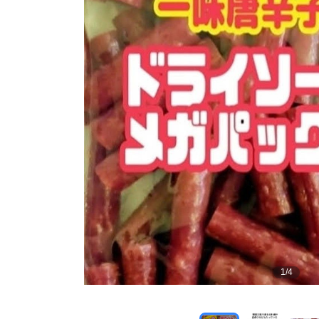
1
/
4