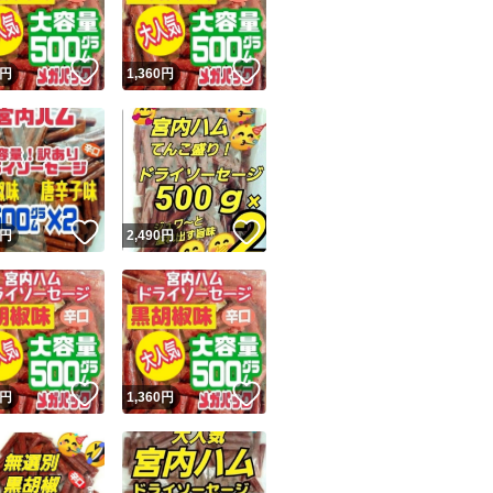
無選別
クーポン対応
！
いいね！
いいね！
円
1,360
円
ポイント消化
山形の味
山形名物
山形土産
宮内ハム
！
いいね！
いいね！
円
2,490
円
米沢食肉公社
山形
米沢
カルパス
！
いいね！
いいね！
円
1,360
円
サラミ
ジャーキー
ドライソーセージ