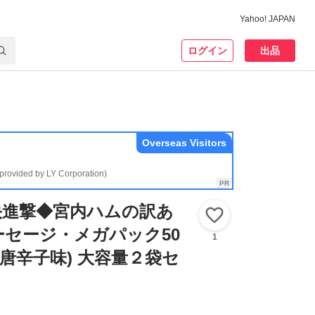
Yahoo! JAPAN
ログイン
出品
Overseas Visitors
(provided by LY Corporation)
快進撃◆宮内ハムの訳あ
いいね！
セージ・メガパック50
1
味唐辛子味) 大容量２袋セ