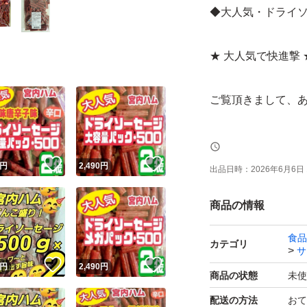
◆大人気・ドライ
★ 大人気で快進撃 
ご覧頂きまして、
◆TV【秘密のケン
！
いいね！
いいね！
の、一味唐辛子味(
円
2,490
円
出品日時：
2026年6月6日 
す。
商品の情報
◆一味唐辛子味(辛口
食品
カテゴリ
サ
！
いいね！
いいね！
円
2,490
円
辛口は一味唐辛子
商品の状態
未使
になります。
配送の方法
おて