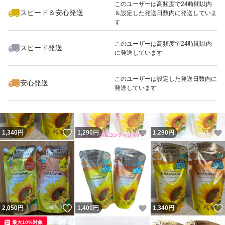
このユーザーは高頻度で24時間以内
スピード＆安心発送
＆設定した発送日数内に発送していま
す
このユーザーは高頻度で24時間以内
スピード発送
に発送しています
いいね！
いいね！
1,340
円
1,340
円
1,340
円
最大10%対象
このユーザーは設定した発送日数内に
安心発送
発送しています
いいね！
いいね！
1,340
円
1,290
円
1,290
円
いいね！
いいね！
2,050
円
1,400
円
1,340
円
最大10%対象