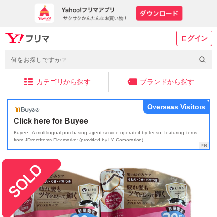
ログイン
カテゴリから探す
ブランドから探す
Overseas Visitors
Click here for Buyee
Buyee - A multilingual purchasing agent service operated by tenso, featuring items
from JDirectItems Fleamarket (provided by LY Corporation)