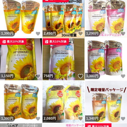
いいね！
いいね！
1,390
円
2,450
円
1,290
円
最大10%対象
最大10%対象
いいね！
いいね！
1,150
円
758
円
1,380
円
いいね！
いいね！
1,390
円
2,080
円
1,340
円
最大10%対象