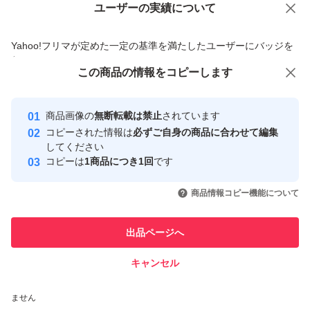
ユーザーの実績について
価格の相談
商品への質問
商品への質問からの値下げ交渉、不適切なカテゴリ変更依頼は禁止です
Yahoo!フリマが定めた一定の基準を満たしたユーザーにバッジを
付与しています
この商品をみている人にオススメ
この商品の情報をコピーします
安心取引出品者
最大10%対象
最大10%対象
最大10%対象
Yahoo!フリマの基準をクリアした安
安心取引出品者
商品画像の
無断転載は禁止
されています
心・安全なユーザーです
コピーされた情報は
必ずご自身の商品に合わせて編集
取引実績
してください
コピーは
1商品につき1回
です
このユーザーはYahoo!フリマの取
取引実績◯+
いいね！
いいね！
1,340
円
1,290
円
1,290
円
引を完了させた実績があります
商品情報コピー機能について
最大10%対象
最大10%対象
このユーザーは他フリマサービス
他フリマ実績◯+
出品ページへ
での取引実績があります
キャンセル
スピード&安心発送
いいね！
いいね！
2,080
※このバッジは実績に基づく表示であり、発送を保証しているものではあり
円
1,340
円
1,290
円
ません
最大10%対象
最大10%対象