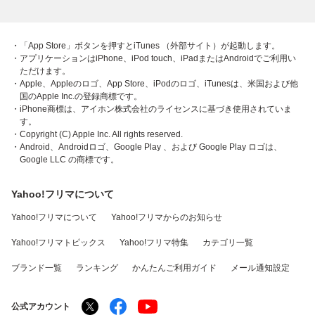
・「App Store」ボタンを押すとiTunes （外部サイト）が起動します。
・アプリケーションはiPhone、iPod touch、iPadまたはAndroidでご利用い
ただけます。
・Apple、Appleのロゴ、App Store、iPodのロゴ、iTunesは、米国および他
国のApple Inc.の登録商標です。
・iPhone商標は、アイホン株式会社のライセンスに基づき使用されていま
す。
・Copyright (C) Apple Inc. All rights reserved.
・Android、Androidロゴ、Google Play 、および Google Play ロゴは、
Google LLC の商標です。
Yahoo!フリマについて
Yahoo!フリマについて
Yahoo!フリマからのお知らせ
Yahoo!フリマトピックス
Yahoo!フリマ特集
カテゴリ一覧
ブランド一覧
ランキング
かんたんご利用ガイド
メール通知設定
公式アカウント