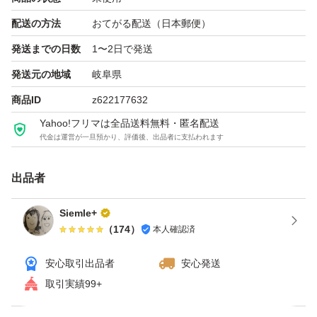
配送の方法
おてがる配送（日本郵便）
発送までの日数
1〜2日で発送
発送元の地域
岐阜県
商品ID
z622177632
Yahoo!フリマは全品送料無料・匿名配送
代金は運営が一旦預かり、評価後、出品者に支払われます
出品者
Siemle+
（
174
）
本人確認済
安心取引出品者
安心発送
取引実績99+