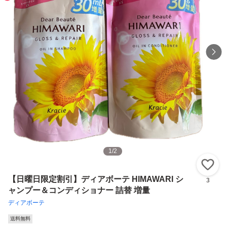
1
/
2
い
【日曜日限定割引】ディアボーテ HIMAWARI シ
3
ャンプー＆コンディショナー 詰替 増量
ディアボーテ
送料無料