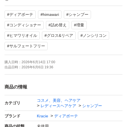
ョナー
#
ディアボーテ
#
himawari
#
シャンプー
【容量】各30ml増量
【商品の状態】未使用
#
コンディショナー
#
詰め替え
#
増量
【その他】詰め替え用
#
ヒマワリオイル
#
グロス&リペア
#
ノンシリコン
#
サルフェートフリー
よろしくお願いいたします。
購入日時：
2026年6月14日 17:00
出品日時：
2026年6月6日 19:36
商品の情報
コスメ、美容、ヘアケア
カテゴリ
レディースヘアケア
シャンプー
ブランド
Kracie
ディアボーテ
商品の状態
未使用