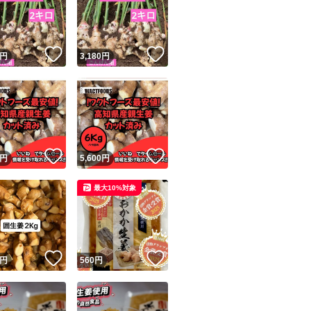
！
いいね！
いいね！
円
3,180
円
ユーザーの実績について
！
いいね！
いいね！
円
5,600
円
o!フリマが定めた一定の基準を満たしたユーザーにバッジを付与しています
最大10%対象
出品者
この商品の情報をコピーします
取引出品者
Yahoo!フリマの基準をクリアした安心・安全なユーザーです
！
いいね！
いいね！
商品画像の
無断転載は禁止
されています
円
560
円
コピーされた情報は
必ずご自身の商品に合わせて編集
してください
コピーは
1商品につき1回
です
実績◯+
このユーザーはYahoo!フリマの取引を完了させた実績があり