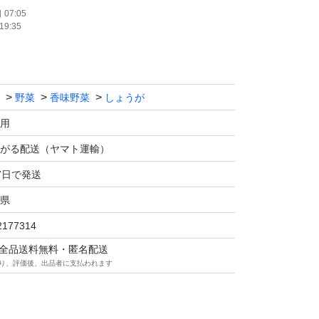
07:05
19:35
落としております。
で発送致します。
ボール（約100g）込みの重さで発送致しま
野菜
香味野菜
しょうが
ませ。
用
がる配送（ヤマト運輸）
7日で発送
県
2177314
マは全品送料無料・匿名配送
り、評価後、出品者に支払われます