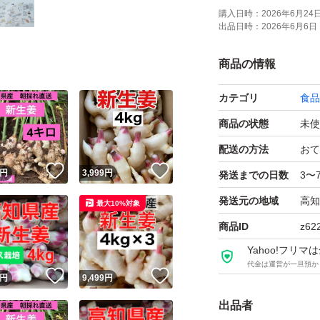
購入日時：
2026年6月24日 
出品日時：
2026年6月6日 
土や汚れを綺麗に
常温でダンボール
商品の情報
送料の都合上、ダン
カテゴリ
食品
す。ご了承下さい
商品の状態
未使
配送の方法
おて
！
いいね！
いいね！
円
3,999
円
発送までの日数
3〜
発送元の地域
高知
最大10%対象
商品ID
z62
Yahoo!フリ
代金は運営が一旦預か
！
いいね！
いいね！
円
9,499
円
出品者