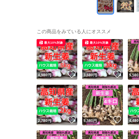
この商品をみている人にオススメ
最大10%対象
最大10%対象
いいね！
いいね
4,980
円
3,680
円
5,580
いいね！
いいね
2,780
円
5,580
円
4,480