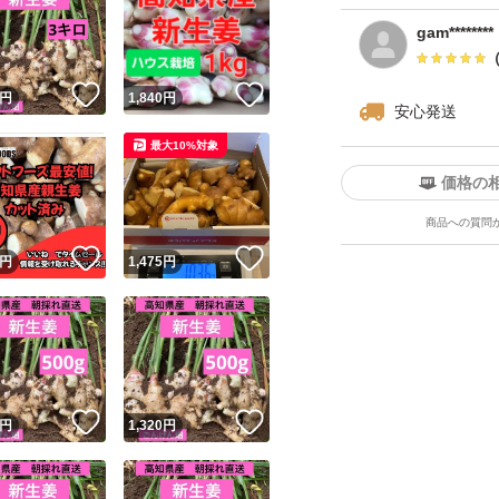
gam********
！
いいね！
いいね！
円
1,840
円
安心発送
最大10%対象
価格の
商品への質問
！
いいね！
いいね！
円
1,475
円
！
いいね！
いいね！
円
1,320
円