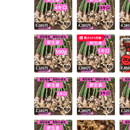
いいね！
いいね
5,580
円
4,380
円
4,380
最大10%対象
いいね！
いいね
1,320
円
1,880
円
2,450
いいね！
いいね
3,180
円
4,380
円
1,320