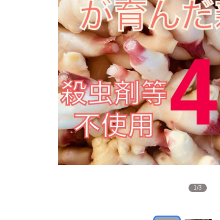
1
/
3