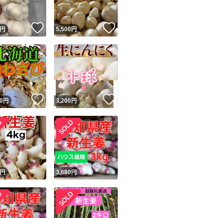
！
いいね！
いいね！
円
5,500
円
！
いいね！
いいね！
0
円
3,200
円
！
円
3,680
円