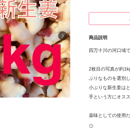
商品説明
四万十川の河口域で
2枚目の写真が約1
ぶりなものを選別
小ぶりな新生姜は
手という方にオス
薬味としての使用
です。