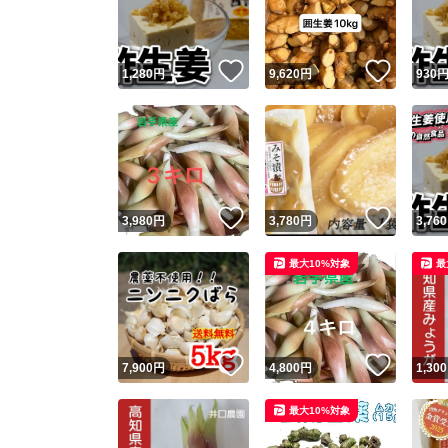
他フ
いいね！
いいね
1,280
円
9,620
円
930
スピード
※このバッ
スピ
いいね！
いいね
3,980
円
3,780
円
3,760
スピ
最大10%対象
最
安心
いいね！
いいね
7,900
円
4,800
円
1,300
最大10%対象