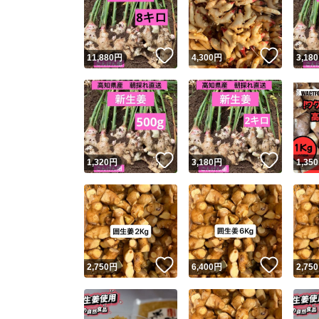
いいね！
いいね
11,880
円
4,300
円
3,180
いいね！
いいね
1,320
円
3,180
円
1,350
Yaho
安心取引
安心
いいね！
いいね
2,750
円
6,400
円
2,750
取引実績
取引