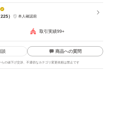
（
225
）
本人確認前
取引実績99+
相談
商品への質問
からの値下げ交渉、不適切なカテゴリ変更依頼は禁止です