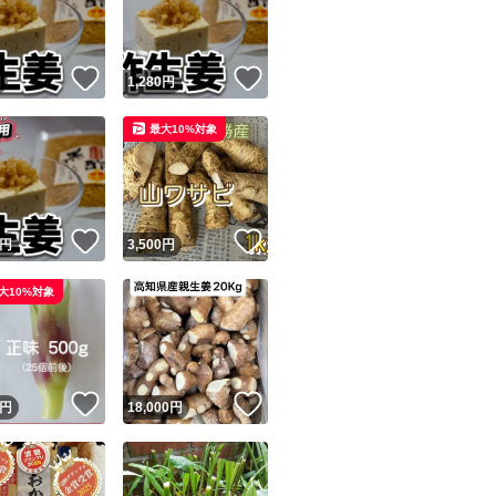
商品情報コピー機
リマ実績◯+
このユーザーは他フリマサービスでの取引実績があります
！
いいね！
いいね！
円
1,280
円
出品ページへ
&安心発送
最大10%対象
キャンセル
ジは実績に基づく表示であり、発送を保証しているものではありません
このユーザーは高頻度で24時間以内＆設定した発送日数内に
ード＆安心発送
ます
！
いいね！
いいね！
円
3,500
円
ード発送
このユーザーは高頻度で24時間以内に発送しています
大10%対象
発送
このユーザーは設定した発送日数内に発送しています
！
いいね！
いいね！
円
18,000
円