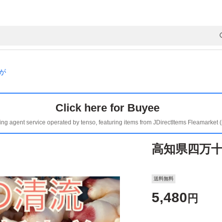
が
Click here for Buyee
ing agent service operated by tenso, featuring items from JDirectItems Fleamarket 
高知県四万十
送料無料
5,480
円