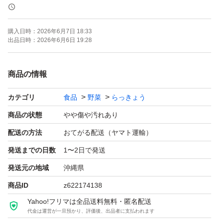
※ご希望の方は以前のように袋詰めをし発送いたしますの
でお知らせ下さい
購入日時：
2026年6月7日 18:33
出品日時：
2026年6月6日 19:28
ネコポスでの発送となります
商品の情報
(注) 鮮度を保つために土付き、薄皮は剥いでおりません
カテゴリ
食品
野菜
らっきょう
【その他】
商品の状態
やや傷や汚れあり
1kg 2100円 60サイズ
配送の方法
おてがる配送（ヤマト運輸）
1.5kg 2700円 60サイズ
発送までの日数
1〜2日で発送
3kg 4300円 80サイズ
発送元の地域
沖縄県
5kg 6300円 80サイズ
商品ID
z622174138
10kg 11800円 100サイズ
Yahoo!フリマは全品送料無料・匿名配送
代金は運営が一旦預かり、評価後、出品者に支払われます