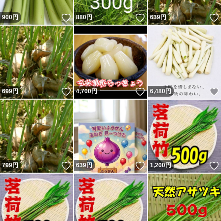
いいね！
いいね！
900
円
880
円
639
円
いいね！
いいね！
699
円
4,700
円
6,480
円
いいね！
いいね！
799
円
639
円
1,200
円