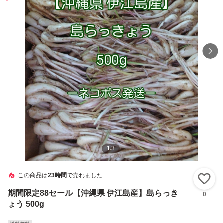
1
/
3
この商品は
23時間
で売れました
い
期間限定88セール【沖縄県 伊江島産】島らっき
0
ょう 500g