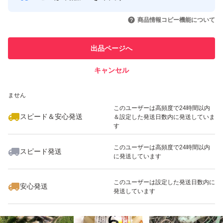
このユーザーはYahoo!フリマの取
取引実績◯+
いいね！
いいね！
1,299
円
2,144
円
1,299
円
引を完了させた実績があります
食べ方:鰹節をかけてそのまま食べるのが定番。1日3～5粒
商品情報コピー機能について
が目安。
このユーザーは他フリマサービス
他フリマ実績◯+
出品ページへ
での取引実績があります
大サイズ（太め）
キャンセル
スピード&安心発送
いいね！
いいね！
1,032
※このバッジは実績に基づく表示であり、発送を保証しているものではあり
円
1,299
円
1,280
円
ません
特徴:辛味が強く、食感はしっかりしている。
最大10%対象
このユーザーは高頻度で24時間以内
スピード＆安心発送
＆設定した発送日数内に発送していま
す
おすすめ:天ぷら、豚肉とのチャンプルー、肉巻き。
このユーザーは高頻度で24時間以内
スピード発送
に発送しています
いいね！
いいね！
3,600
円
3,600
円
2,850
円
食べ方:加熱することで辛味が甘味に変わり、ホクホクし
た食感になる。大きすぎる場合は、縦に薄くスライスする
このユーザーは設定した発送日数内に
安心発送
発送しています
か、2〜3等分にカットして使う。