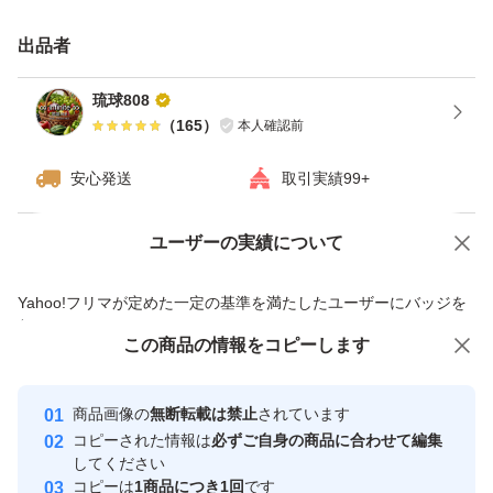
らっきょうは、沖縄で古くから栽培されている伝統野菜
（島野菜）で、1〜6月（特に3〜5月）が旬の小ぶりで香
出品者
りとピリッとした辛みが強いラッキョウです。シャキシャ
琉球808
キした食感が特徴で、塩漬けや天ぷら、チャンプルー（炒
（
165
）
本人確認前
め物）として親しまれ、疲労回復効果が期待できる栄養価
安心発送
取引実績99+
の高い食材です
ユーザーの実績について
価格の相談
商品への質問
【島らっきょうの大きさ別・おすすめの使い方】
商品への質問からの値下げ交渉、不適切なカテゴリ変更依頼は禁止です
Yahoo!フリマが定めた一定の基準を満たしたユーザーにバッジを
付与しています
小～中サイズ（細め～普通）
この商品をみている人にオススメ
この商品の情報をコピーします
安心取引出品者
最大10%対象
最大10%対象
特徴:香りと辛味が強く、食感が柔らかい。
Yahoo!フリマの基準をクリアした安
安心取引出品者
商品画像の
無断転載は禁止
されています
心・安全なユーザーです
コピーされた情報は
必ずご自身の商品に合わせて編集
取引実績
してください
おすすめ:塩漬け（浅漬け）、味噌漬け、醤油漬け。
コピーは
1商品につき1回
です