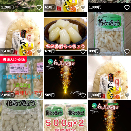
【商品の詳細】
いいね！
いいね！
1,280
円
610
円
1,000
円
商品名：島らっきょう
内容量：500g
産地：沖縄県
賞味期限：到着後、早めにお召し上がりください
保存方法: 開封後は要冷蔵
いいね！
いいね！
1,430
円
670
円
899
円
最大10%対象
いいね！
いいね！
2,850
円
505
円
1,800
円