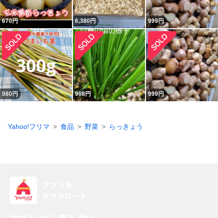
670
円
6,380
円
999
円
980
円
968
円
999
円
Yahoo!フリマ
食品
野菜
らっきょう