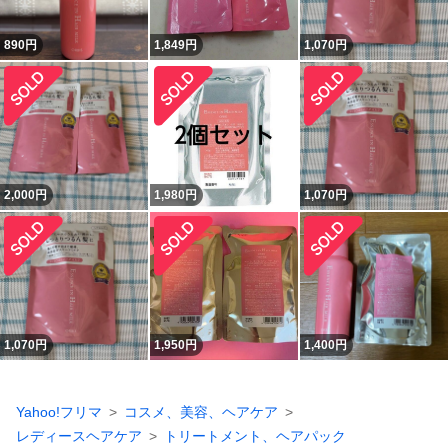
890
円
1,849
円
1,070
円
2,000
円
1,980
円
1,070
円
1,070
円
1,950
円
1,400
円
Yahoo!フリマ
コスメ、美容、ヘアケア
レディースヘアケア
トリートメント、ヘアパック