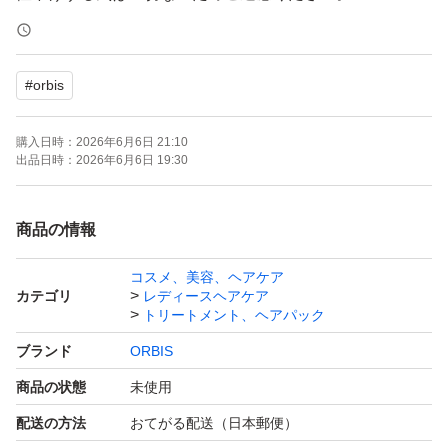
3点セットが一番オトクに購入できます。
#
orbis
出品しておりますのでご検討ください
購入日時：
2026年6月6日 21:10
OPP等にはいれず、そのまま発送
出品日時：
2026年6月6日 19:30
開封後はメーカー元へ問い合わせはください。
商品の情報
ーーーーー
コスメ、美容、ヘアケア
カテゴリ
レディースヘアケア
購入後のメッセージは梱包時に行っております。
トリートメント、ヘアパック
遅くなる場合もございますがご理解ください。
ブランド
ORBIS
再出品、専用出品可→お気軽にご質問下さい。
商品の状態
未使用
配送の方法
おてがる配送（日本郵便）