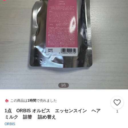
1
/
1
この商品は
1時間
で売れました
い
1点 ORBIS オルビス エッセンスイン ヘア
1
ミルク 詰替 詰め替え
ORBIS