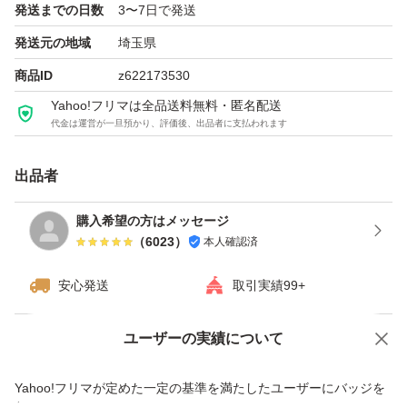
発送までの日数
3〜7日で発送
発送元の地域
埼玉県
商品ID
z622173530
Yahoo!フリマは全品送料無料・匿名配送
代金は運営が一旦預かり、評価後、出品者に支払われます
出品者
購入希望の方はメッセージ
（
6023
）
本人確認済
安心発送
取引実績99+
ユーザーの実績について
価格の相談
商品への質問
商品への質問からの値下げ交渉、不適切なカテゴリ変更依頼は禁止です
Yahoo!フリマが定めた一定の基準を満たしたユーザーにバッジを