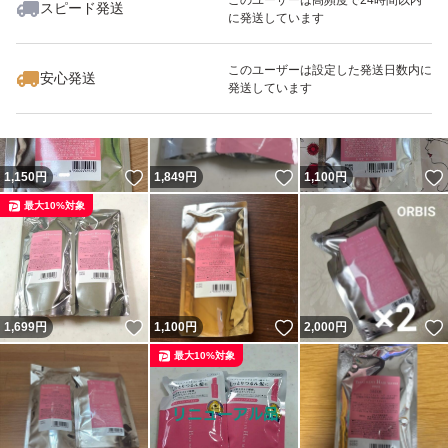
スピード発送
に発送しています
いいね！
いいね！
1,079
円
939
円
1,080
円
最大10%対象
このユーザーは設定した発送日数内に
安心発送
発送しています
いいね！
いいね！
1,150
円
1,849
円
1,100
円
最大10%対象
いいね！
いいね！
1,699
円
1,100
円
2,000
円
最大10%対象