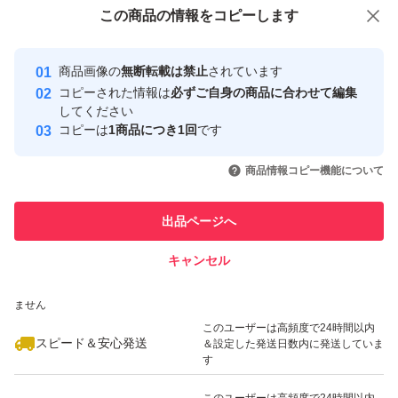
付与しています
この商品をみている人にオススメ
この商品の情報をコピーします
安心取引出品者
最大10%対象
最大10%対象
最大10%対象
Yahoo!フリマの基準をクリアした安
安心取引出品者
商品画像の
無断転載は禁止
されています
心・安全なユーザーです
コピーされた情報は
必ずご自身の商品に合わせて編集
取引実績
してください
コピーは
1商品につき1回
です
このユーザーはYahoo!フリマの取
取引実績◯+
いいね！
いいね！
1,070
円
1,080
円
2,000
円
引を完了させた実績があります
商品情報コピー機能について
最大10%対象
最大10%対象
最大10%対象
このユーザーは他フリマサービス
他フリマ実績◯+
出品ページへ
での取引実績があります
キャンセル
スピード&安心発送
いいね！
いいね！
880
※このバッジは実績に基づく表示であり、発送を保証しているものではあり
円
1,050
円
1,950
円
ません
最大10%対象
このユーザーは高頻度で24時間以内
スピード＆安心発送
＆設定した発送日数内に発送していま
す
このユーザーは高頻度で24時間以内