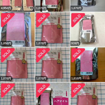
いいね！
4,950
円
1,070
円
1,070
円
1,050
円
1,070
円
939
円
1,070
円
1,070
円
1,010
円