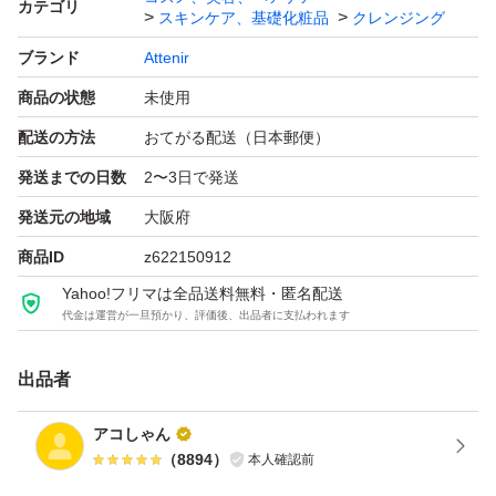
カテゴリ
スキンケア、基礎化粧品
クレンジング
ブランド
Attenir
商品の状態
未使用
配送の方法
おてがる配送（日本郵便）
発送までの日数
2〜3日で発送
発送元の地域
大阪府
商品ID
z622150912
Yahoo!フリマは全品送料無料・匿名配送
代金は運営が一旦預かり、評価後、出品者に支払われます
出品者
アコしゃん
（
8894
）
本人確認前