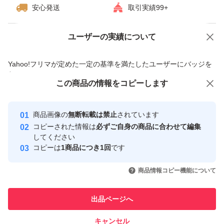
安心発送
取引実績99+
ユーザーの実績について
価格の相談
商品への質問
商品への質問からの値下げ交渉、不適切なカテゴリ変更依頼は禁止です
Yahoo!フリマが定めた一定の基準を満たしたユーザーにバッジを
付与しています
この商品をみている人にオススメ
この商品の情報をコピーします
安心取引出品者
最大10%対象
最大10%対象
Yahoo!フリマの基準をクリアした安
安心取引出品者
商品画像の
無断転載は禁止
されています
心・安全なユーザーです
コピーされた情報は
必ずご自身の商品に合わせて編集
取引実績
してください
コピーは
1商品につき1回
です
このユーザーはYahoo!フリマの取
取引実績◯+
いいね！
いいね！
3,100
円
3,100
円
3,200
円
引を完了させた実績があります
商品情報コピー機能について
最大10%対象
このユーザーは他フリマサービス
他フリマ実績◯+
出品ページへ
での取引実績があります
キャンセル
スピード&安心発送