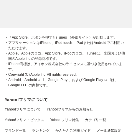
・「App Store」ボタンを押すとiTunes （外部サイト）が起動します。
・アプリケーションはiPhone、iPod touch、iPadまたはAndroidでご利用い
ただけます。
・Apple、Appleのロゴ、App Store、iPodのロゴ、iTunesは、米国および他
国のApple Inc.の登録商標です。
・iPhone商標は、アイホン株式会社のライセンスに基づき使用されていま
す。
・Copyright (C) Apple Inc. All rights reserved.
・Android、Androidロゴ、Google Play 、および Google Play ロゴは、
Google LLC の商標です。
Yahoo!フリマについて
Yahoo!フリマについて
Yahoo!フリマからのお知らせ
Yahoo!フリマトピックス
Yahoo!フリマ特集
カテゴリ一覧
ブランド一覧
ランキング
かんたんご利用ガイド
メール通知設定