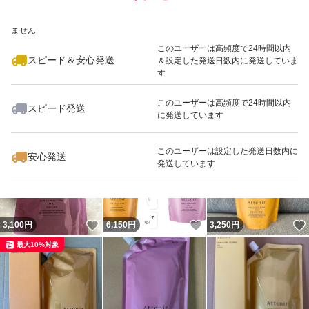
いいね！
いいね！
3,400
※このバッジは実績に基づく表示であり、発送を保証しているものではあり
円
3,500
円
3,100
円
ません
最大10%対象
このユーザーは高頻度で24時間以内
スピード＆安心発送
＆設定した発送日数内に発送していま
す
このユーザーは高頻度で24時間以内
スピード発送
に発送しています
いいね！
いいね！
3,200
円
3,100
円
6,100
円
最大10%対象
最大10%対象
このユーザーは設定した発送日数内に
安心発送
発送しています
いいね！
いいね！
3,100
円
6,150
円
3,250
円
最大10%対象