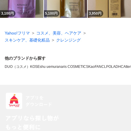
3,100
円
5,100
円
3,950
円
Yahoo!フリマ
コスメ、美容、ヘアケア
スキンケア、基礎化粧品
クレンジング
他のブランドから探す
DUO（コスメ）
KOSE
shu uemura
naris COSMETICS
Kao
FANCL
POLA
DHC
Atten