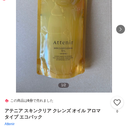
1
/
2
この商品は
6分
で売れました
い
アテニア スキンクリア クレンズ オイル アロマ
0
タイプ エコパック
Attenir