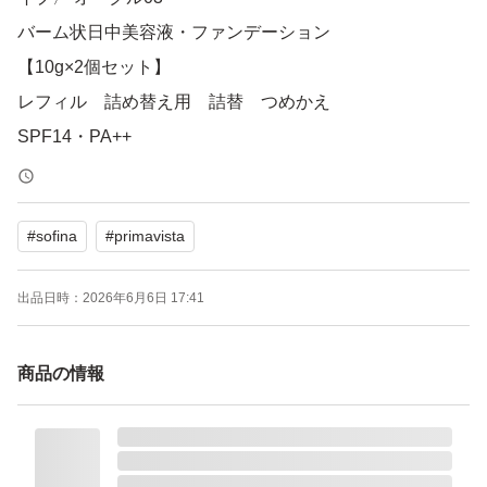
バーム状日中美容液・ファンデーション
【10g×2個セット】
レフィル 詰め替え用 詰替 つめかえ
SPF14・PA++
クッションローラー付き
#
sofina
#
primavista
廃番品
製造終了品のお知らせ
出品日時：
2026年6月6日 17:41
本製品の生産は2025/09/22をもって終了し、店頭在庫がな
くなり次第、販売を終了させていただきます。
商品の情報
2026年6月購入品です。