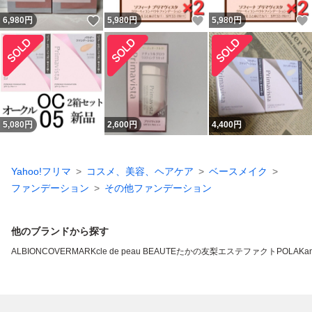
いいね！
いいね！
6,980
円
5,980
円
5,980
円
5,080
円
2,600
円
4,400
円
Yahoo!フリマ
コスメ、美容、ヘアケア
ベースメイク
ファンデーション
その他ファンデーション
他のブランドから探す
ALBION
COVERMARK
cle de peau BEAUTE
たかの友梨エステファクト
POLA
Ka