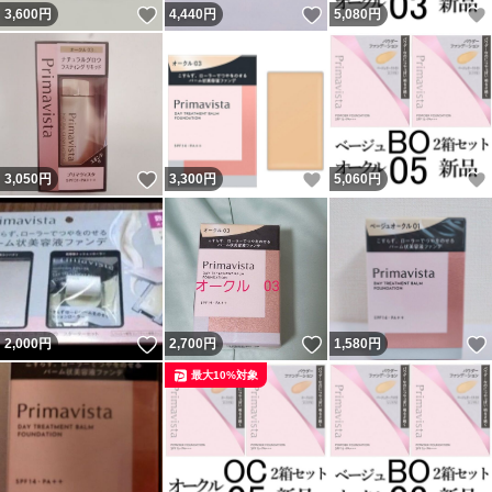
いいね！
いいね！
3,600
円
4,440
円
5,080
円
いいね！
いいね！
3,050
円
3,300
円
5,060
円
いいね！
いいね！
2,000
円
2,700
円
1,580
円
最大10%対象