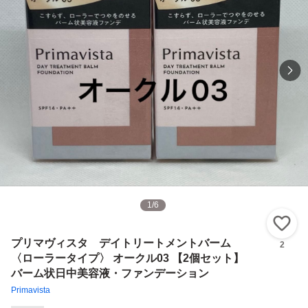
1
/
6
い
プリマヴィスタ デイトリートメントバーム
2
〈ローラータイプ〉 オークル03 【2個セット】
バーム状日中美容液・ファンデーション
Primavista