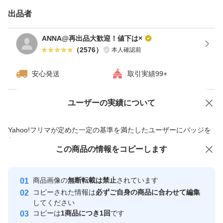
出品者
ANNA@再出品大歓迎！値下は×
（
2576
）
本人確認前
安心発送
取引実績99+
ユーザーの実績について
価格の相談
商品への質問
商品への質問からの値下げ交渉、不適切なカテゴリ変更依頼は禁止です
Yahoo!フリマが定めた一定の基準を満たしたユーザーにバッジを
付与しています
この商品をみている人にオススメ
この商品の情報をコピーします
安心取引出品者
Yahoo!フリマの基準をクリアした安
安心取引出品者
商品画像の
無断転載は禁止
されています
心・安全なユーザーです
コピーされた情報は
必ずご自身の商品に合わせて編集
取引実績
してください
コピーは
1商品につき1回
です
このユーザーはYahoo!フリマの取