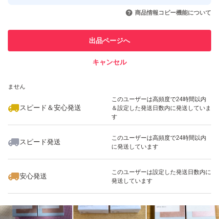
取引実績◯+
いいね！
いいね！
3,333
円
2,960
円
2,960
円
引を完了させた実績があります
商品情報コピー機能について
このユーザーは他フリマサービス
他フリマ実績◯+
出品ページへ
での取引実績があります
キャンセル
スピード&安心発送
いいね！
いいね！
2,300
※このバッジは実績に基づく表示であり、発送を保証しているものではあり
円
2,988
円
1,589
円
ません
このユーザーは高頻度で24時間以内
スピード＆安心発送
＆設定した発送日数内に発送していま
す
このユーザーは高頻度で24時間以内
スピード発送
に発送しています
いいね！
いいね！
2,660
円
2,580
円
2,390
円
このユーザーは設定した発送日数内に
安心発送
発送しています