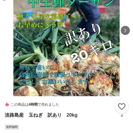
1
/
4
この商品は
4時間
で売れました
い
淡路島産 玉ねぎ 訳あり 20kg
4
送料無料