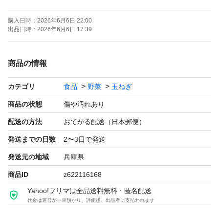
○写真は訳ありのイメージです。その時々で大きさや形が
購入日時：
2026年6月6日 22:00
変わります。
出品日時：
2026年6月6日 17:39
○日時時間の指定はできません。注文が入りしだい速やか
商品の情報
に発送いたします。またできるだけ手間を省き安価で提供
カテゴリ
食品
野菜
玉ねぎ
するため収穫したまま（土などついたまま）になっていま
す。神経質な方は購入ご遠慮下さい。
商品の状態
傷や汚れあり
配送の方法
おてがる配送（日本郵便）
送料：無料 常温便
発送までの日数
2〜3日で発送
重さ：段ボール込み 20キロ（できる限り確認はしていま
発送元の地域
兵庫県
すが外見からは判別できない腐りがある場合やナマモノの
商品ID
z622116168
ため到着までに傷む場合がございます。そのため箱に隙間
Yahoo!フリマは全品送料無料・匿名配送
がある場合はできるだけ多めに入れさせていただきます）
代金は運営が一旦預かり、評価後、出品者に支払われます
品物：小さいもの 形が悪い 分球 等（その時々によっ