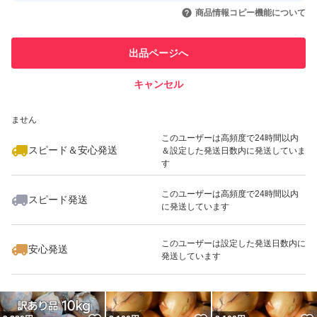
いいね！
いいね！
2,450
円
2,100
円
1,180
円
引を完了させた実績があります
商品情報コピー機能について
このユーザーは他フリマサービス
他フリマ実績◯+
出品ページへ
での取引実績があります
キャンセル
スピード&安心発送
いいね！
いいね！
2,580
※このバッジは実績に基づく表示であり、発送を保証しているものではあり
円
2,480
円
2,130
円
ません
最大10%対象
このユーザーは高頻度で24時間以内
スピード＆安心発送
＆設定した発送日数内に発送していま
す
このユーザーは高頻度で24時間以内
スピード発送
に発送しています
いいね！
いいね！
3,980
円
3,500
円
1,640
円
最大10%対象
このユーザーは設定した発送日数内に
安心発送
発送しています