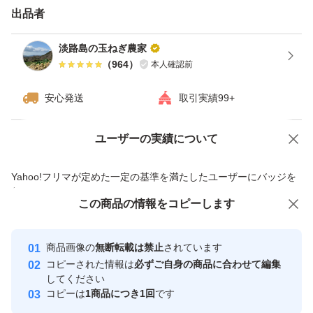
て小さいものばかりの時等、内容に偏りがあります）
出品者
淡路島の玉ねぎ農家
#玉ねぎ #淡路島 #甘い #やわらかい #ジューシー #ご飯に
（
964
）
本人確認前
合う #味覚 #天ぷら #すき焼き #オニオンスライス #おで
安心発送
取引実績99+
ん #焼きそば #サラダ #旬 #おいしい #絶品 #日本一 #農家
直送 #兵庫県 #新鮮 #採れたて #お取り寄せ #鮮度 #料理 #
ユーザーの実績について
価格の相談
商品への質問
お得 #健康 #体に良い #栄養 #焼きそば #白菜 #春野菜 #カ
商品への質問からの値下げ交渉、不適切なカテゴリ変更依頼は禁止です
レー #ポトフ
Yahoo!フリマが定めた一定の基準を満たしたユーザーにバッジを
付与しています
この商品をみている人にオススメ
この商品の情報をコピーします
安心取引出品者
最大10%対象
Yahoo!フリマの基準をクリアした安
安心取引出品者
商品画像の
無断転載は禁止
されています
心・安全なユーザーです
コピーされた情報は
必ずご自身の商品に合わせて編集
取引実績
してください
コピーは
1商品につき1回
です
このユーザーはYahoo!フリマの取
取引実績◯+