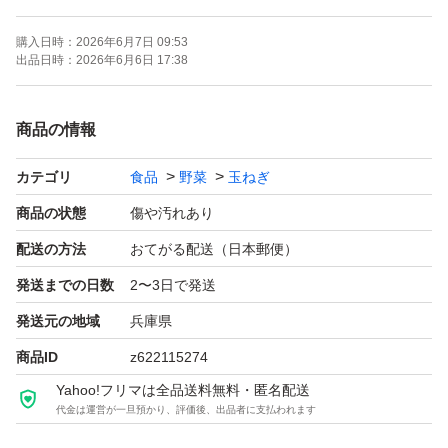
○写真は訳ありのイメージです。その時々で大きさや形が
購入日時：
2026年6月7日 09:53
変わります。
出品日時：
2026年6月6日 17:38
○日時時間の指定はできません。注文が入りしだい速やか
商品の情報
に発送いたします。またできるだけ手間を省き安価で提供
カテゴリ
食品
野菜
玉ねぎ
するため収穫したまま（土などついたまま）になっていま
す。神経質な方は購入ご遠慮下さい。
商品の状態
傷や汚れあり
配送の方法
おてがる配送（日本郵便）
送料：無料 常温便
発送までの日数
2〜3日で発送
重さ：段ボール込み 20キロ（できる限り確認はしていま
発送元の地域
兵庫県
すが外見からは判別できない腐りがある場合やナマモノの
商品ID
z622115274
ため到着までに傷む場合がございます。そのため箱に隙間
Yahoo!フリマは全品送料無料・匿名配送
がある場合はできるだけ多めに入れさせていただきます）
代金は運営が一旦預かり、評価後、出品者に支払われます
品物：小さいもの 形が悪い 分球 等（その時々によっ