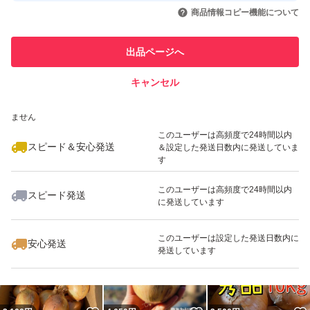
いいね！
いいね！
2,450
円
2,100
円
2,499
円
引を完了させた実績があります
商品情報コピー機能について
最大10%対象
このユーザーは他フリマサービス
他フリマ実績◯+
出品ページへ
での取引実績があります
キャンセル
スピード&安心発送
いいね！
いいね！
3,100
※このバッジは実績に基づく表示であり、発送を保証しているものではあり
円
3,777
円
2,500
円
ません
最大10%対象
最大10%対象
このユーザーは高頻度で24時間以内
スピード＆安心発送
＆設定した発送日数内に発送していま
す
このユーザーは高頻度で24時間以内
スピード発送
に発送しています
いいね！
いいね！
2,100
円
2,600
円
2,100
円
最大10%対象
最大10%対象
このユーザーは設定した発送日数内に
安心発送
発送しています