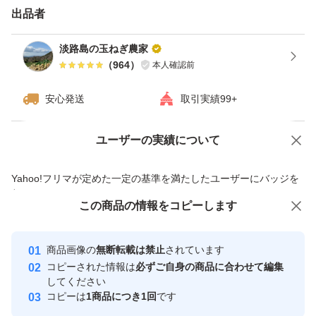
て小さいものばかりの時等、内容に偏りがあります）
出品者
淡路島の玉ねぎ農家
#玉ねぎ #淡路島 #甘い #やわらかい #ジューシー #ご飯に
（
964
）
本人確認前
合う #味覚 #天ぷら #すき焼き #オニオンスライス #おで
安心発送
取引実績99+
ん #焼きそば #サラダ #旬 #おいしい #絶品 #日本一 #農家
直送 #兵庫県 #新鮮 #採れたて #お取り寄せ #鮮度 #料理 #
ユーザーの実績について
価格の相談
商品への質問
お得 #健康 #体に良い #栄養 #焼きそば #白菜 #春野菜 #カ
商品への質問からの値下げ交渉、不適切なカテゴリ変更依頼は禁止です
レー #ポトフ
Yahoo!フリマが定めた一定の基準を満たしたユーザーにバッジを
付与しています
この商品をみている人にオススメ
この商品の情報をコピーします
安心取引出品者
最大10%対象
最大10%対象
最大10%対象
Yahoo!フリマの基準をクリアした安
安心取引出品者
商品画像の
無断転載は禁止
されています
心・安全なユーザーです
コピーされた情報は
必ずご自身の商品に合わせて編集
取引実績
してください
コピーは
1商品につき1回
です
このユーザーはYahoo!フリマの取
取引実績◯+