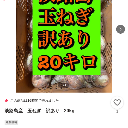
1
/
3
この商品は
16時間
で売れました
い
淡路島産 玉ねぎ 訳あり 20kg
1
送料無料