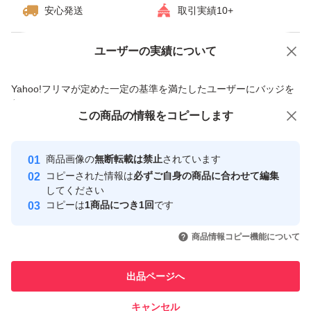
安心発送
取引実績10+
ユーザーの実績について
価格の相談
商品への質問
商品への質問からの値下げ交渉、不適切なカテゴリ変更依頼は禁止です
Yahoo!フリマが定めた一定の基準を満たしたユーザーにバッジを
付与しています
この商品の情報をコピーします
安心取引出品者
Yahoo!フリマ
ゲーム、おもちゃ
テレビゲーム
Switch
ソフト（パッケージ版）
Yahoo!フリマの基準をクリアした安
安心取引出品者
商品画像の
無断転載は禁止
されています
心・安全なユーザーです
コピーされた情報は
必ずご自身の商品に合わせて編集
取引実績
してください
他のブランドから探す
コピーは
1商品につき1回
です
任天堂
Pokemon
スクウェア・エニックス
バンダイナムコエンターテインメント
このユーザーはYahoo!フリマの取
取引実績◯+
引を完了させた実績があります
商品情報コピー機能について
このユーザーは他フリマサービス
他フリマ実績◯+
出品ページへ
での取引実績があります
キャンセル
スピード&安心発送