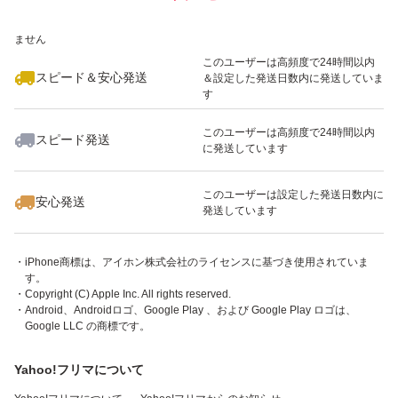
※このバッジは実績に基づく表示であり、発送を保証しているものではあり
ません
このユーザーは高頻度で24時間以内
スピード＆安心発送
＆設定した発送日数内に発送していま
す
このユーザーは高頻度で24時間以内
スピード発送
に発送しています
・「App Store」ボタンを押すとiTunes （外部サイト）が起動します。
このユーザーは設定した発送日数内に
・アプリケーションはiPhone、iPod touch、iPadまたはAndroidでご利用い
安心発送
発送しています
ただけます。
・Apple、Appleのロゴ、App Store、iPodのロゴ、iTunesは、米国および他
国のApple Inc.の登録商標です。
・iPhone商標は、アイホン株式会社のライセンスに基づき使用されていま
す。
・Copyright (C) Apple Inc. All rights reserved.
・Android、Androidロゴ、Google Play 、および Google Play ロゴは、
Google LLC の商標です。
Yahoo!フリマについて