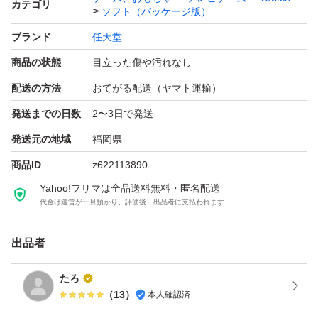
カテゴリ
ソフト（パッケージ版）
よろしくお願いいたします。
ブランド
任天堂
商品の状態
目立った傷や汚れなし
配送の方法
おてがる配送（ヤマト運輸）
発送までの日数
2〜3日で発送
発送元の地域
福岡県
商品ID
z622113890
Yahoo!フリマは全品送料無料・匿名配送
代金は運営が一旦預かり、評価後、出品者に支払われます
出品者
たろ
（
13
）
本人確認済