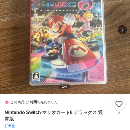
1
/
4
この商品は
1時間
で売れました
い
Nintendo Switch マリオカート8 デラックス 通
2
常版
任天堂