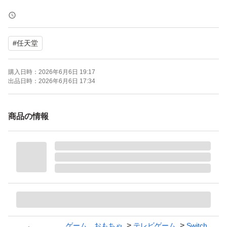
あくまでも自宅保管なので、
完璧を求められる方はご遠慮下さい。
#
任天堂
Nintendo Switch用ソフト「マリオカート8 デラックス」
購入日時：
2026年6月6日 19:17
のパッケージ版です。
出品日時：
2026年6月6日 17:34
動作確認済みで、パッケージの状態は中のカバーの背表紙
の印刷が少しハゲが確認されます。
商品の情報
写真追加しております。
【ブランド】任天堂
【カテゴリ】Switchソフト
【商品の状態】目立った傷や汚れなし
【カラー】マルチカラー
ゲーム、おもちゃ
テレビゲーム
Switch