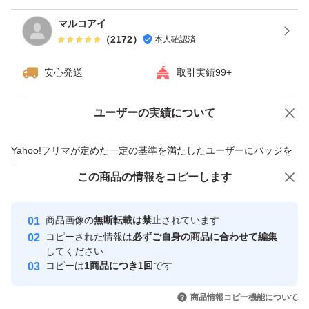
マルコアイ
（
2172
）
本人確認済
安心発送
取引実績99+
ユーザーの実績について
価格の相談
商品への質問
商品への質問からの値下げ交渉、不適切なカテゴリ変更依頼は禁止です
Yahoo!フリマが定めた一定の基準を満たしたユーザーにバッジを
付与しています
この商品をみている人にオススメ
この商品の情報をコピーします
安心取引出品者
最大10%対象
最大10%対象
Yahoo!フリマの基準をクリアした安
安心取引出品者
商品画像の
無断転載は禁止
されています
心・安全なユーザーです
コピーされた情報は
必ずご自身の商品に合わせて編集
取引実績
してください
コピーは
1商品につき1回
です
このユーザーはYahoo!フリマの取
取引実績◯+
いいね！
いいね！
3,100
円
3,100
円
3,500
円
引を完了させた実績があります
商品情報コピー機能について
最大10%対象
最大10%対象
最大10%対象