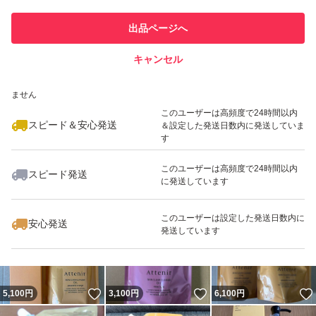
このユーザーは他フリマサービス
他フリマ実績◯+
出品ページへ
での取引実績があります
キャンセル
スピード&安心発送
いいね！
いいね！
3,200
※このバッジは実績に基づく表示であり、発送を保証しているものではあり
円
3,100
円
3,100
円
ません
最大10%対象
最大10%対象
このユーザーは高頻度で24時間以内
スピード＆安心発送
＆設定した発送日数内に発送していま
す
このユーザーは高頻度で24時間以内
スピード発送
に発送しています
いいね！
いいね！
3,100
円
3,100
円
3,100
円
最大10%対象
最大10%対象
このユーザーは設定した発送日数内に
安心発送
発送しています
いいね！
いいね！
5,100
円
3,100
円
6,100
円