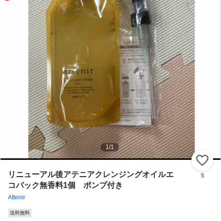
1
/
1
い
リニューアル後アテニアクレンジングオイルエ
5
コパック無香料1個 ポンプ付き
Attenir
送料無料