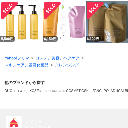
5,500
円
6,150
円
6,100
円
Yahoo!フリマ
コスメ、美容、ヘアケア
スキンケア、基礎化粧品
クレンジング
他のブランドから探す
DUO（コスメ）
KOSE
shu uemura
naris COSMETICS
Kao
FANCL
POLA
DHC
ALB