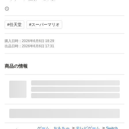
オンライン：オンライン対応
プレイモード：TVモード対応 テーブルモード対応 携帯モ
#
任天堂
#
スーパーマリオ
ード対応
携帯モードプレイ人数：1.0 人
購入日時：
2026年6月6日 18:29
出品日時：
2026年6月6日 17:31
商品の情報
ゲーム、おもちゃ
テレビゲーム
Switch