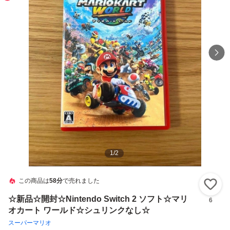
1
/
2
この商品は
58分
で売れました
い
☆新品☆開封☆Nintendo Switch 2 ソフト☆マリ
6
オカート ワールド☆シュリンクなし☆
スーパーマリオ