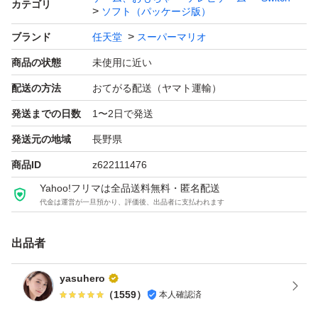
カテゴリ
ソフト（パッケージ版）
ブランド
任天堂
スーパーマリオ
商品の状態
未使用に近い
配送の方法
おてがる配送（ヤマト運輸）
発送までの日数
1〜2日で発送
発送元の地域
長野県
商品ID
z622111476
Yahoo!フリマは全品送料無料・匿名配送
代金は運営が一旦預かり、評価後、出品者に支払われます
出品者
yasuhero
（
1559
）
本人確認済