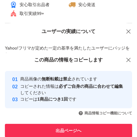
安心取引出品者
安心発送
取引実績99+
ユーザーの実績について
価格の相談
商品への質問
商品への質問からの値下げ交渉、不適切なカテゴリ変更依頼は禁止です
Yahoo!フリマが定めた一定の基準を満たしたユーザーにバッジを
付与しています
この商品をみている人にオススメ
この商品の情報をコピーします
安心取引出品者
最大10%対象
最大10%対象
最大10%対象
Yahoo!フリマの基準をクリアした安
安心取引出品者
商品画像の
無断転載は禁止
されています
心・安全なユーザーです
コピーされた情報は
必ずご自身の商品に合わせて編集
取引実績
してください
コピーは
1商品につき1回
です
このユーザーはYahoo!フリマの取
取引実績◯+
いいね！
いいね！
8,100
円
8,260
円
8,225
円
引を完了させた実績があります
商品情報コピー機能について
最大10%対象
最大10%対象
最大10%対象
このユーザーは他フリマサービス
他フリマ実績◯+
出品ページへ
での取引実績があります