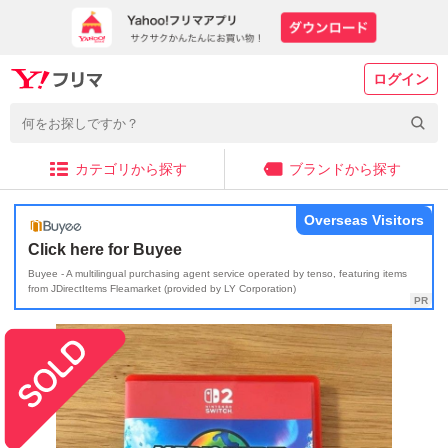
ログイン
カテゴリから探す
ブランドから探す
Overseas Visitors
Click here for Buyee
Buyee - A multilingual purchasing agent service operated by tenso, featuring items
from JDirectItems Fleamarket (provided by LY Corporation)