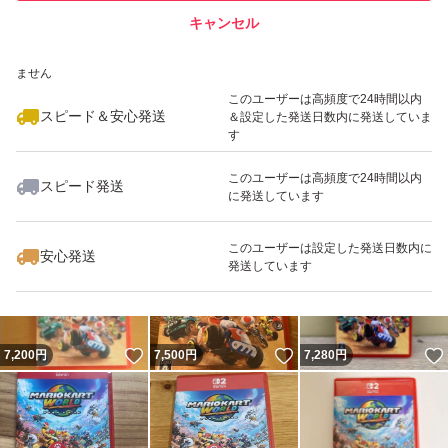
キャンセル
スピード&安心発送
いいね！
いいね！
8,300
※このバッジは実績に基づく表示であり、発送を保証しているものではあり
円
7,300
円
7,888
円
ません
このユーザーは高頻度で24時間以内
スピード＆安心発送
＆設定した発送日数内に発送していま
す
このユーザーは高頻度で24時間以内
スピード発送
に発送しています
いいね！
いいね！
7,200
円
7,300
円
7,250
円
このユーザーは設定した発送日数内に
安心発送
発送しています
いいね！
いいね！
7,200
円
7,500
円
7,280
円