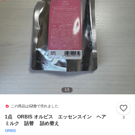
1
/
1
この商品は
12分
で売れました
い
1点 ORBIS オルビス エッセンスイン ヘア
3
ミルク 詰替 詰め替え
ORBIS