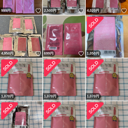
いいね！
いいね！
999
円
2,500
円
4,020
円
いいね！
いいね！
4,950
円
699
円
1,050
円
1,070
円
1,070
円
1,070
円