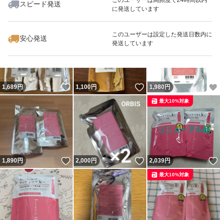
スピード発送
に発送しています
いいね！
いいね！
1,050
円
1,100
円
1,150
円
このユーザーは設定した発送日数内に
安心発送
発送しています
いいね！
いいね！
1,689
円
1,100
円
1,980
円
最大10%対象
いいね！
いいね！
1,890
円
2,000
円
2,039
円
最大10%対象