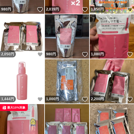
いいね！
いいね！
980
円
2,039
円
1,850
円
いいね！
いいね！
2,050
円
980
円
1,080
円
いいね！
いいね！
1,444
円
1,000
円
2,200
円
最大10%対象