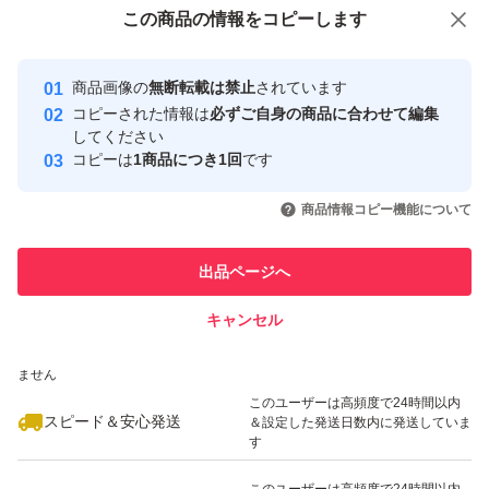
付与しています
この商品をみている人にオススメ
この商品の情報をコピーします
安心取引出品者
最大10%対象
最大10%対象
Yahoo!フリマの基準をクリアした安
安心取引出品者
商品画像の
無断転載は禁止
されています
心・安全なユーザーです
コピーされた情報は
必ずご自身の商品に合わせて編集
取引実績
してください
コピーは
1商品につき1回
です
このユーザーはYahoo!フリマの取
取引実績◯+
いいね！
いいね！
1,080
円
880
円
1,080
円
引を完了させた実績があります
商品情報コピー機能について
最大10%対象
最大10%対象
このユーザーは他フリマサービス
他フリマ実績◯+
出品ページへ
での取引実績があります
キャンセル
スピード&安心発送
いいね！
いいね！
939
※このバッジは実績に基づく表示であり、発送を保証しているものではあり
円
1,079
円
1,080
円
ません
このユーザーは高頻度で24時間以内
スピード＆安心発送
＆設定した発送日数内に発送していま
す
このユーザーは高頻度で24時間以内