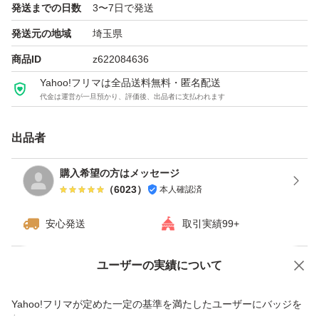
発送までの日数
3〜7日で発送
発送元の地域
埼玉県
商品ID
z622084636
Yahoo!フリマは全品送料無料・匿名配送
代金は運営が一旦預かり、評価後、出品者に支払われます
出品者
購入希望の方はメッセージ
（
6023
）
本人確認済
安心発送
取引実績99+
ユーザーの実績について
価格の相談
商品への質問
商品への質問からの値下げ交渉、不適切なカテゴリ変更依頼は禁止です
Yahoo!フリマが定めた一定の基準を満たしたユーザーにバッジを