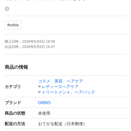
出品しておりますのでご検討ください
#
orbis
OPP等にはいれず、そのまま発送
開封後はメーカー元へ問い合わせはください。
購入日時：
2026年6月6日 16:59
出品日時：
2026年6月6日 16:47
ーーーーー
商品の情報
購入後のメッセージは梱包時に行っております。
コスメ、美容、ヘアケア
遅くなる場合もございますがご理解ください。
カテゴリ
レディースヘアケア
再出品、専用出品可→お気軽にご質問下さい。
トリートメント、ヘアパック
ブランド
ORBIS
商品の状態
未使用
配送の方法
おてがる配送（日本郵便）