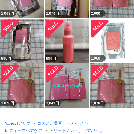
1,069
円
1,070
円
2,000
円
880
円
890
円
1,060
円
1,070
円
1,849
円
1,070
円
Yahoo!フリマ
コスメ、美容、ヘアケア
レディースヘアケア
トリートメント、ヘアパック