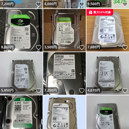
いいね！
いいね！
7,200
円
6,000
円
9,500
円
最大10%対象
いいね！
いいね！
8,800
円
3,500
円
7,680
円
いいね！
いいね！
5,950
円
7,200
円
4,670
円