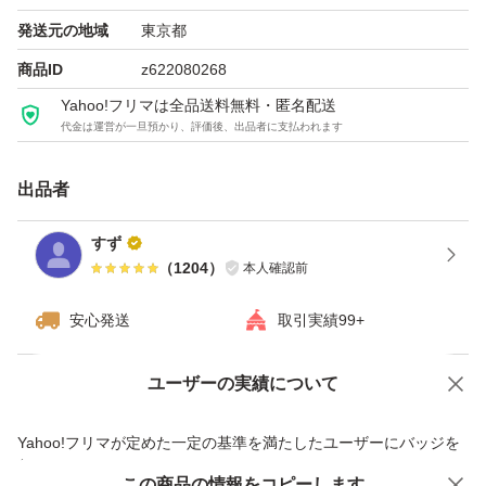
発送元の地域
東京都
【重要】完全消去をしております。
商品ID
z622080268
HDDを接続しても認識しないので使えないとのクレーム
Yahoo!フリマは全品送料無料・匿名配送
代金は運営が一旦預かり、評価後、出品者に支払われます
をいただくことがございます。
完全消去をしておりますので、パーティション切りして、
出品者
フォーマットしないと使用出来ません。
ハードウェアの知識がない等によりご心配であれば、事前
すず
（
1204
）
本人確認前
にこちらでご要望の構成に設定してから発送いたしますの
でご安心ください。
安心発送
取引実績99+
ユーザーの実績について
価格の相談
商品への質問
商品への質問からの値下げ交渉、不適切なカテゴリ変更依頼は禁止です
Yahoo!フリマが定めた一定の基準を満たしたユーザーにバッジを
付与しています
この商品をみている人にオススメ
この商品の情報をコピーします