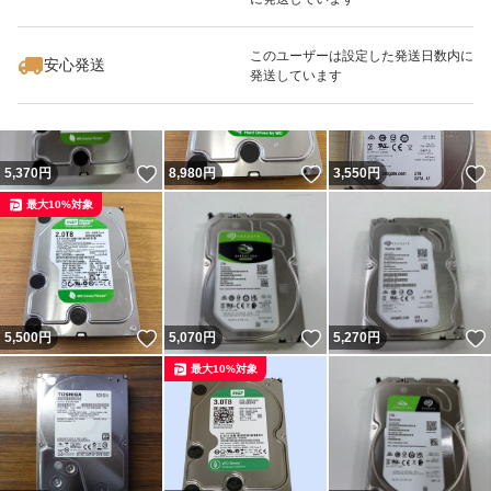
いいね！
いいね！
8,000
円
5,990
円
5,480
円
最大10%対象
このユーザーは設定した発送日数内に
安心発送
発送しています
いいね！
いいね！
5,370
円
8,980
円
3,550
円
最大10%対象
いいね！
いいね！
5,500
円
5,070
円
5,270
円
最大10%対象