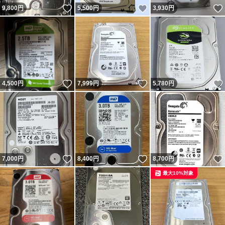
いいね！
いいね！
9,800
円
5,500
円
3,930
円
いいね！
いいね！
4,500
円
7,999
円
5,780
円
いいね！
いいね！
7,000
円
8,400
円
8,700
円
最大10%対象