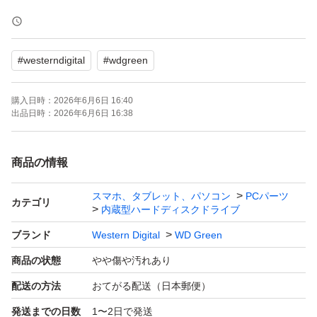
【重要】発送はゆうパケットポストとなります。
ある程度梱包はしますが、搬送時の故障が心配でしたら宅
#
westerndigital
#
wdgreen
急便コンパクトに変更(+300円)いたしますので、予めご連
絡の上、発送方法及び金額変更させていただきます。
購入日時：
2026年6月6日 16:40
以前「物理的に破損している」「認識しない」といったク
出品日時：
2026年6月6日 16:38
レームをする方がおりました。
商品発送前に事前の動作確認を行い、CrystalDiskInfoの結
商品の情報
果も提示しており、物理的に破損していないことも確認の
スマホ、タブレット、パソコン
PCパーツ
上、発送しております。
カテゴリ
内蔵型ハードディスクドライブ
そのため、ゆうパケットポストでの発送にはかなりのリス
ブランド
Western Digital
WD Green
クがありますので、それを承知の上で発送方法はお決めく
商品の状態
やや傷や汚れあり
ださいませ。
配送の方法
おてがる配送（日本郵便）
もし、「物理的に破損している」「認識しない」という状
発送までの日数
1〜2日で発送
況でしたら、配送時の問題となります。