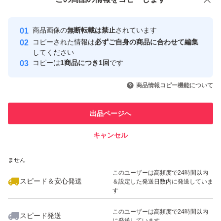
安心取引出品者
最大10%対象
最大10%対象
Yahoo!フリマの基準をクリアした安
安心取引出品者
商品画像の
無断転載は禁止
されています
心・安全なユーザーです
コピーされた情報は
必ずご自身の商品に合わせて編集
取引実績
してください
コピーは
1商品につき1回
です
このユーザーはYahoo!フリマの取
取引実績◯+
いいね！
いいね！
5,990
円
7,800
円
5,980
円
引を完了させた実績があります
商品情報コピー機能について
このユーザーは他フリマサービス
他フリマ実績◯+
出品ページへ
での取引実績があります
キャンセル
スピード&安心発送
いいね！
いいね！
5,700
※このバッジは実績に基づく表示であり、発送を保証しているものではあり
円
6,250
円
5,700
円
ません
最大10%対象
最大10%対象
最大10%対象
このユーザーは高頻度で24時間以内
スピード＆安心発送
＆設定した発送日数内に発送していま
す
このユーザーは高頻度で24時間以内
スピード発送
に発送しています