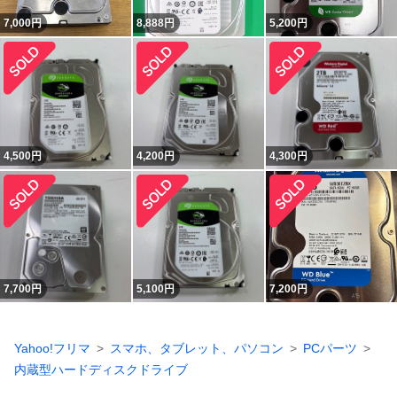
7,000
円
8,888
円
5,200
円
4,500
円
4,200
円
4,300
円
7,700
円
5,100
円
7,200
円
Yahoo!フリマ
スマホ、タブレット、パソコン
PCパーツ
内蔵型ハードディスクドライブ