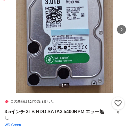
1
/
2
この商品は
1分
で売れました
い
3.5インチ 3TB HDD SATA3 5400RPM エラー無
0
し
WD Green