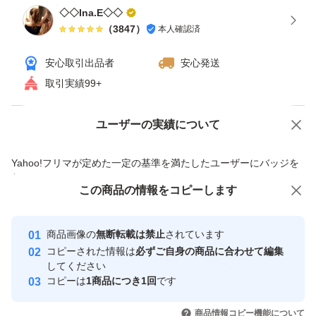
◇◇Ina.E◇◇
（
3847
）
本人確認済
安心取引出品者
安心発送
取引実績99+
ユーザーの実績について
価格の相談
商品への質問
商品への質問からの値下げ交渉、不適切なカテゴリ変更依頼は禁止です
Yahoo!フリマが定めた一定の基準を満たしたユーザーにバッジを
付与しています
この商品をみている人にオススメ
この商品の情報をコピーします
安心取引出品者
最大10%対象
Yahoo!フリマの基準をクリアした安
安心取引出品者
商品画像の
無断転載は禁止
されています
心・安全なユーザーです
コピーされた情報は
必ずご自身の商品に合わせて編集
取引実績
してください
コピーは
1商品につき1回
です
このユーザーはYahoo!フリマの取
取引実績◯+
いいね！
いいね！
2,600
円
1,680
円
2,650
円
引を完了させた実績があります
商品情報コピー機能について