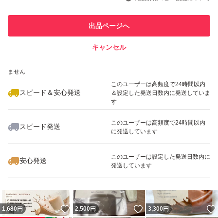
最大10%対象
このユーザーは他フリマサービス
他フリマ実績◯+
出品ページへ
での取引実績があります
キャンセル
スピード&安心発送
いいね！
いいね！
2,280
※このバッジは実績に基づく表示であり、発送を保証しているものではあり
円
2,500
円
2,200
円
ません
このユーザーは高頻度で24時間以内
スピード＆安心発送
＆設定した発送日数内に発送していま
す
このユーザーは高頻度で24時間以内
スピード発送
に発送しています
いいね！
いいね！
3,000
円
2,500
円
4,100
円
最大10%対象
このユーザーは設定した発送日数内に
安心発送
発送しています
いいね！
いいね！
1,680
円
2,500
円
3,300
円