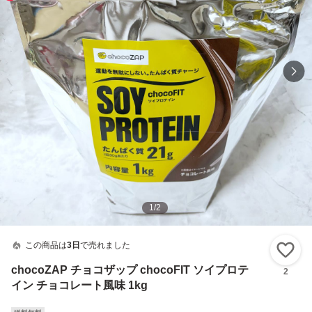
1
/
2
この商品は
3日
で売れました
い
chocoZAP チョコザップ chocoFIT ソイプロテ
2
イン チョコレート風味 1kg