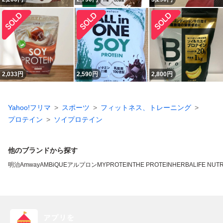
2,033
円
2,590
円
2,800
円
Yahoo!フリマ
スポーツ
フィットネス、トレーニング
プロテイン
ソイプロテイン
他のブランドから探す
明治
Amway
AMBiQUE
アルプロン
MYPROTEIN
THE PROTEIN
HERBALIFE NUTR