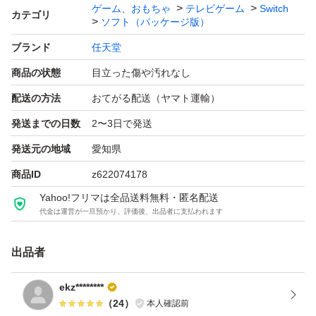
ゲーム、おもちゃ
テレビゲーム
Switch
カテゴリ
ソフト（パッケージ版）
ブランド
任天堂
商品の状態
目立った傷や汚れなし
配送の方法
おてがる配送（ヤマト運輸）
発送までの日数
2〜3日で発送
発送元の地域
愛知県
商品ID
z622074178
Yahoo!フリマは全品送料無料・匿名配送
代金は運営が一旦預かり、評価後、出品者に支払われます
出品者
ekz********
（
24
）
本人確認前