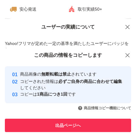
安心発送
取引実績50+
ユーザーの実績について
価格の相談
商品への質問
商品への質問からの値下げ交渉、不適切なカテゴリ変更依頼は禁止です
Yahoo!フリマが定めた一定の基準を満たしたユーザーにバッジを
付与しています
この商品をみている人にオススメ
この商品の情報をコピーします
安心取引出品者
最大10%対象
最大10%対象
最大10%対象
Yahoo!フリマの基準をクリアした安
安心取引出品者
商品画像の
無断転載は禁止
されています
心・安全なユーザーです
コピーされた情報は
必ずご自身の商品に合わせて編集
取引実績
してください
コピーは
1商品につき1回
です
このユーザーはYahoo!フリマの取
取引実績◯+
いいね！
いいね！
7,199
円
8,000
円
7,100
円
引を完了させた実績があります
商品情報コピー機能について
最大10%対象
最大10%対象
最大10%対象
このユーザーは他フリマサービス
他フリマ実績◯+
出品ページへ
での取引実績があります