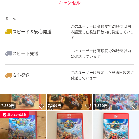
キャンセル
スピード&安心発送
いいね！
いいね！
7,700
※このバッジは実績に基づく表示であり、発送を保証しているものではあり
円
8,050
円
7,200
円
ません
最大10%対象
最大10%対象
最大10%対象
このユーザーは高頻度で24時間以内
スピード＆安心発送
＆設定した発送日数内に発送していま
す
このユーザーは高頻度で24時間以内
スピード発送
に発送しています
いいね！
いいね！
7,990
円
7,250
円
8,200
円
このユーザーは設定した発送日数内に
安心発送
発送しています
いいね！
いいね！
7,280
円
7,200
円
7,350
円
最大10%対象