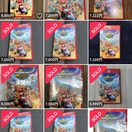
いいね！
8,800
円
7,200
円
7,111
円
7,000
円
7,000
円
7,100
円
8,000
円
7,500
円
6,999
円