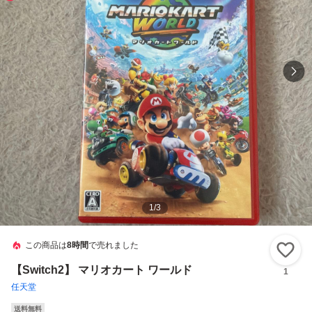
1
/
3
この商品は
8時間
で売れました
い
【Switch2】 マリオカート ワールド
1
任天堂
送料無料