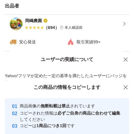
当農園では、真っ赤に完熟したものだけを収穫しています
出品者
ので、とても甘く美味しいトマトになります。
岡嶋農園
（
694
）
本人確認前
実際に
安心発送
取引実績99+
「トマト嫌いの子どもが食べました！」
「甘くておやつ感覚で食べれる！」
ユーザーの実績について
価格の相談
商品への質問
という声もいただいています。
商品への質問からの値下げ交渉、不適切なカテゴリ変更依頼は禁止です
Yahoo!フリマが定めた一定の基準を満たしたユーザーにバッジを
付与しています
▼食べ方
この商品をみている人にオススメ
この商品の情報をコピーします
安心取引出品者
アイコはそのままで美味しくいただけます。
最大10%対象
最大10%対象
最大10%対象
冷やすとさらに甘みが引き立ちます。
Yahoo!フリマの基準をクリアした安
安心取引出品者
商品画像の
無断転載は禁止
されています
心・安全なユーザーです
コピーされた情報は
必ずご自身の商品に合わせて編集
取引実績
してください
▼連絡事項
コピーは
1商品につき1回
です
アイコはヘタが取れやすい品種なので、ヘタがついていな
このユーザーはYahoo!フリマの取
取引実績◯+