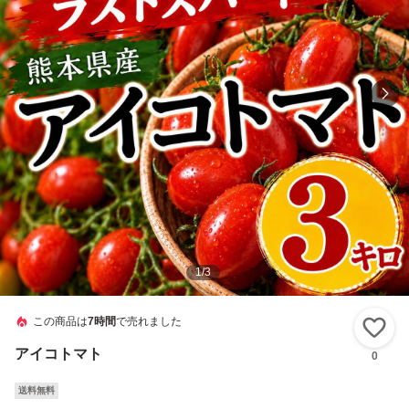
1
/
3
この商品は
7時間
で売れました
い
アイコトマト
0
送料無料