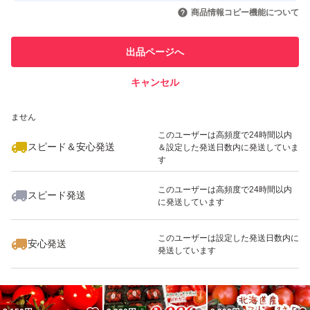
いいね！
いいね！
1,300
円
1,300
円
1,300
円
引を完了させた実績があります
いものも一緒に入れてあります。ご了承ください。
商品情報コピー機能について
最大10%対象
最大10%対象
最大10%対象
このユーザーは他フリマサービス
他フリマ実績◯+
出品ページへ
での取引実績があります
資材費が上がっているためお値段が上がっております。
キャンセル
スピード&安心発送
数量限定（収穫量により変動あり）
いいね！
いいね！
1,300
※このバッジは実績に基づく表示であり、発送を保証しているものではあり
円
1,399
円
1,300
円
ません
なくなり次第終了となります。
最大10%対象
最大10%対象
最大10%対象
このユーザーは高頻度で24時間以内
スピード＆安心発送
＆設定した発送日数内に発送していま
す
このユーザーは高頻度で24時間以内
スピード発送
に発送しています
いいね！
いいね！
1,300
円
3,150
円
2,900
円
最大10%対象
このユーザーは設定した発送日数内に
安心発送
発送しています