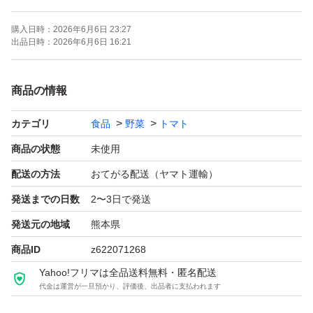
アイコトマトは、抗酸化物質であるリコピンを多く含みま
購入日時：
2026年6月6日 23:27
す。
出品日時：
2026年6月6日 16:21
こんな方におすすめ
商品の情報
・スーパーのトマトで満足できない方
カテゴリ
食品
野菜
トマト
・子どもに野菜を食べさせたい方
・フルーツみたいに甘いトマトが好きな方
商品の状態
未使用
配送の方法
おてがる配送（ヤマト運輸）
▼こだわり
発送までの日数
2〜3日で発送
スーパーなどで売られているトマトは流通の関係で実が青
発送元の地域
熊本県
いうちに収穫しています。そのためまだ甘味が乗る前のも
商品ID
z622071268
のがほとんどです。時間がたつと赤くなりますが、味は変
Yahoo!フリマは全品送料無料・匿名配送
わりません。
代金は運営が一旦預かり、評価後、出品者に支払われます