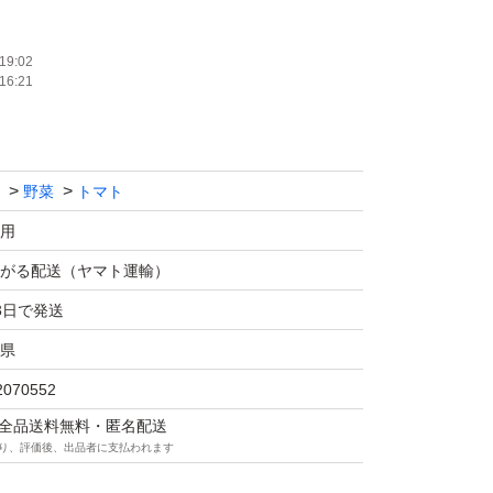
抗酸化物質であるリコピンを多く含みます。
19:02
16:21
め
トで満足できない方
食べさせたい方
野菜
トマト
に甘いトマトが好きな方
用
がる配送（ヤマト運輸）
られているトマトは流通の関係で実が青いうち
3日で発送
。そのためまだ甘味が乗る前のものがほとんど
県
と赤くなりますが、味は変わりません。
2070552
マは全品送料無料・匿名配送
赤に完熟したものだけを収穫していますので、
り、評価後、出品者に支払われます
いトマトになります。