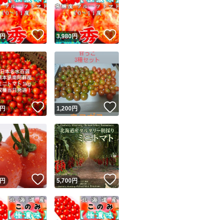
商品情報コピー機
リマ実績◯+
このユーザーは他フリマサービスでの取引実績があります
！
いいね！
いいね！
円
3,980
円
出品ページへ
&安心発送
キャンセル
ジは実績に基づく表示であり、発送を保証しているものではありません
このユーザーは高頻度で24時間以内＆設定した発送日数内に
ード＆安心発送
ます
！
いいね！
いいね！
円
1,200
円
ード発送
このユーザーは高頻度で24時間以内に発送しています
発送
このユーザーは設定した発送日数内に発送しています
！
いいね！
いいね！
円
5,700
円