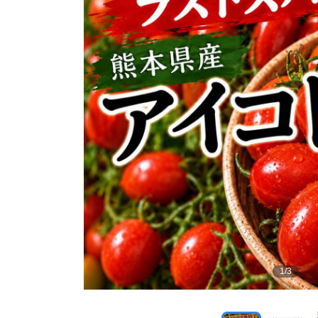
1
/
3