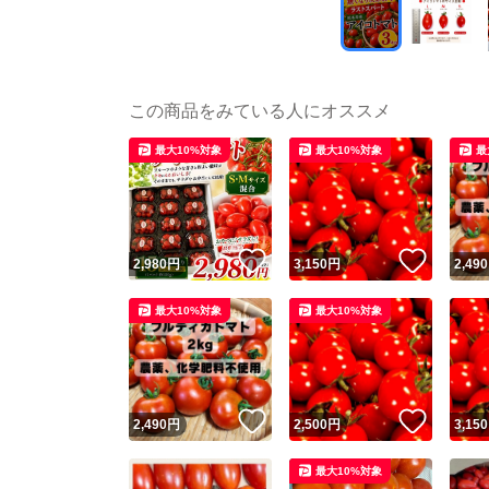
この商品をみている人にオススメ
最大10%対象
最大10%対象
最
いいね！
いいね
2,980
円
3,150
円
2,490
最大10%対象
最大10%対象
いいね！
いいね
2,490
円
2,500
円
3,150
最大10%対象