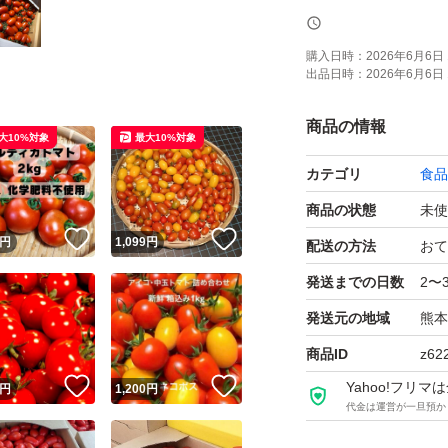
アイコトマトは、
購入日時：
2026年6月6日 
出品日時：
2026年6月6日 
こんな方におすす
・スーパーのトマ
商品の情報
大10%対象
最大10%対象
・子どもに野菜を
カテゴリ
食品
・フルーツみたい
商品の状態
未使
！
いいね！
いいね！
▼こだわり
円
1,099
円
配送の方法
おて
スーパーなどで売
発送までの日数
2〜
に収穫しています
発送元の地域
熊本
です。時間がたつ
商品ID
z62
！
いいね！
いいね！
Yahoo!フリ
円
1,200
円
当農園では、真っ
代金は運営が一旦預か
とても甘く美味し