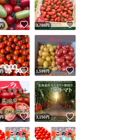
資材費が上がって
！
いいね！
いいね！
円
3,780
円
数量限定（収穫量
なくなり次第終了
ユーザーの実績について
！
いいね！
いいね！
円
1,599
円
o!フリマが定めた一定の基準を満たしたユーザーにバッジを付与しています
出品者
この商品の情報をコピーします
取引出品者
Yahoo!フリマの基準をクリアした安心・安全なユーザーです
！
いいね！
いいね！
商品画像の
無断転載は禁止
されています
円
3,150
円
コピーされた情報は
必ずご自身の商品に合わせて編集
してください
コピーは
1商品につき1回
です
実績◯+
このユーザーはYahoo!フリマの取引を完了させた実績があり