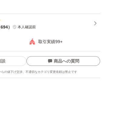
どもが食べました！」
（
694
）
本人確認前
覚で食べれる！」
取引実績99+
いています。
相談
商品への質問
からの値下げ交渉、不適切なカテゴリ変更依頼は禁止です
で美味しくいただけます。
みが引き立ちます。
れやすい品種なので、ヘタがついていないもの
ります。ご了承ください。