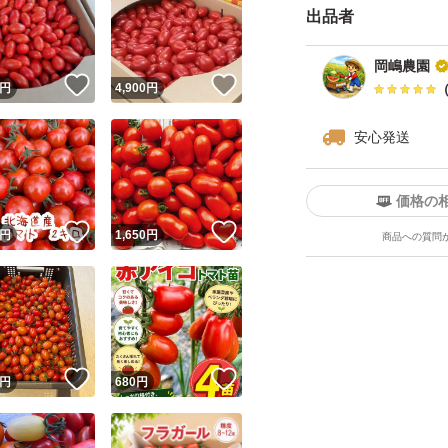
出品者
実際に
岡嶋農園
「トマト嫌いの子
！
いいね！
いいね！
円
4,900
円
「甘くておやつ感
安心発送
という声もいただ
価格の
▼食べ方
！
いいね！
いいね！
円
1,650
円
商品への質問
アイコはそのまま
冷やすとさらに甘
▼連絡事項
アイコはヘタが取
！
いいね！
いいね！
円
680
円
も一緒に入れてあ