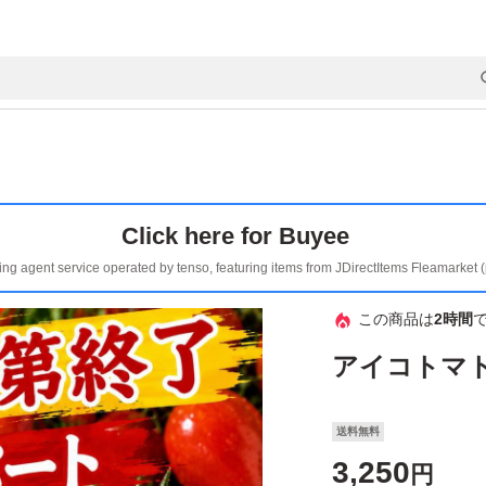
Click here for Buyee
ing agent service operated by tenso, featuring items from JDirectItems Fleamarket 
この商品は
2時間
アイコト
送料無料
3,250
円