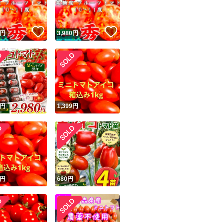
！
いいね！
いいね！
円
3,980
円
！
円
1,399
円
円
680
円