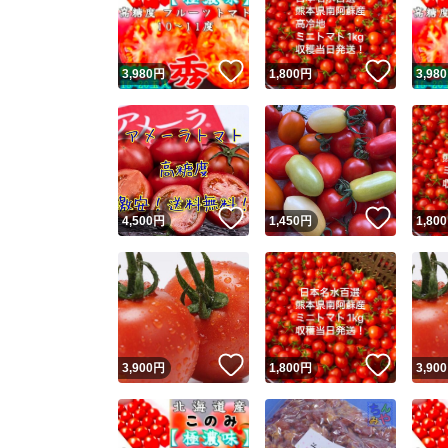
他フ
いいね！
いいね
3,980
円
1,800
円
3,980
スピード
※このバッ
スピ
いいね！
いいね
4,500
円
1,450
円
1,800
スピ
安心
いいね！
いいね
3,900
円
1,800
円
3,900