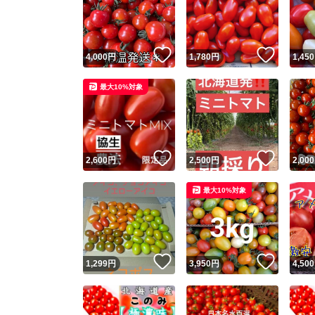
いいね！
いいね
4,000
円
1,780
円
1,450
最大10%対象
いいね！
いいね
2,600
円
2,500
円
2,000
Yaho
最大10%対象
安心取引
安心
いいね！
いいね
1,299
円
3,950
円
4,500
取引実績
取引