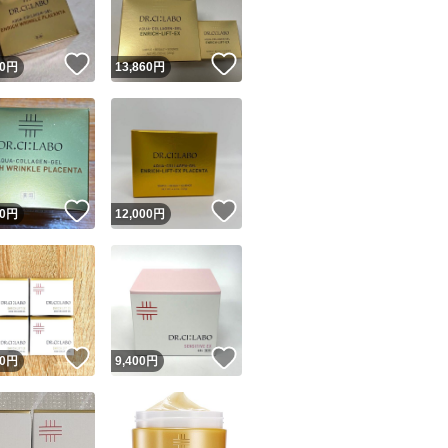
#ドクターシーラボ V
タイプ
！
いいね！
いいね！
0
円
13,860
円
！
いいね！
いいね！
0
円
12,000
円
！
いいね！
いいね！
0
円
9,400
円