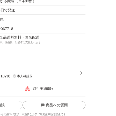
がる配送（日本郵便）
ゲルエンリッチリフトEX
3日で発送
ゲルエンリッチリフトEXプラセンタ
県
ゲンゲルエンリッチリフトEX プラセンタ200
2067718
マは全品送料無料・匿名配送
アクアコラーゲンゲルエンリッチリフトEXプ
り、評価後、出品者に支払われます
アクアコラーゲンゲルエンリッチリフトEXプ
（
1078
）
本人確認前
取引実績99+
スオイル
スオイルクレンジング
相談
商品への質問
からの値下げ交渉、不適切なカテゴリ変更依頼は禁止です