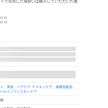
イトで完売した場合いは購入していただいた後
せていただきます。
23:54
16:18
 アクアコラーゲンゲルエンリッチリフトEX
X R
封ですが、自宅保管ですのでご了承ください。
出品させていただいている為、キャンセルさせ
もございます。
メ、美容、ヘアケア
スキンケア、基礎化粧品
ールインワンスキンケア
いただけるかたの購入をお願いいたします。
用