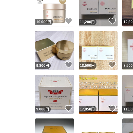
他フ
いいね！
いいね
10,000
円
11,200
円
12,00
スピード
※このバッ
スピ
いいね！
いいね
9,800
円
18,500
円
8,500
スピ
安心
いいね！
いいね
9,000
円
17,950
円
11,00