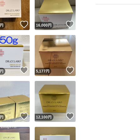
#美容液
#日焼け止め
#BBパーフェクト
！
いいね！
いいね！
円
16,000
円
#BBクリーム
#ファンデーション
#エンリッチリフト 
#日焼け止め
ユーザーの実績について
！
いいね！
いいね！
#パウダータイプ
円
5,177
円
#エンリッチリフト
o!フリマが定めた一定の基準を満たしたユーザーにバッジを付与しています
出品者
#VC100エッセン
この商品の情報をコピーします
#VC100エッセン
取引出品者
Yahoo!フリマの基準をクリアした安心・安全なユーザーです
#VC100エッセン
！
いいね！
いいね！
商品画像の
無断転載は禁止
されています
円
12,100
円
#エンリッチリフト
コピーされた情報は
必ずご自身の商品に合わせて編集
してください
#エンリッチリフト
コピーは
1商品につき1回
です
実績◯+
このユーザーはYahoo!フリマの取引を完了させた実績があり