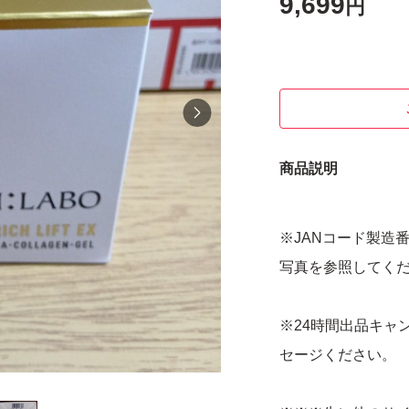
9,699
円
商品説明
※JANコード製造
写真を参照してく
※24時間出品キャ
セージください。