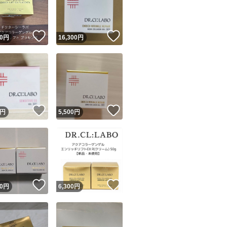
#エンリッチリフト
商品情報コピー機
#ポイント消化
リマ実績◯+
このユーザーは他フリマサービスでの取引実績があります
#サンプル
！
いいね！
いいね！
0
円
16,300
円
出品ページへ
#エンリッチリフトE
&安心発送
キャンセル
#VC100エッセンス
ジは実績に基づく表示であり、発送を保証しているものではありません
#ドクターシーラボ 
このユーザーは高頻度で24時間以内＆設定した発送日数内に
ード＆安心発送
ます
0g
！
いいね！
いいね！
円
5,500
円
ード発送
このユーザーは高頻度で24時間以内に発送しています
#ドクターシーラボ
#ドクターシーラボ
発送
このユーザーは設定した発送日数内に発送しています
#ドクターシーラボV
#ドクターシーラボV
！
いいね！
いいね！
0
円
6,300
円
#VC100シリーズ
#ドクターシーラボV