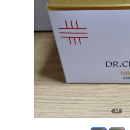
1
/
3