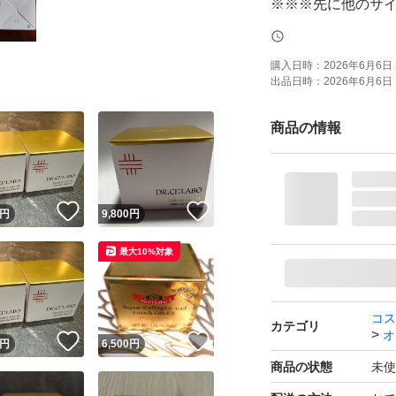
※※※先に他のサ
でもキャンセルさ
購入日時：
2026年6月6日 
出品日時：
2026年6月6日 
☆ドクターシーラボ
R 200g
商品の情報
※ACGエンリッチLE
※すべて新品未開
！
いいね！
いいね！
円
9,800
円
最大10%対象
※他のサイトでも
ていただく場合い
コス
カテゴリ
オ
！
いいね！
いいね！
※上記全てご理解
円
6,500
円
商品の状態
未使