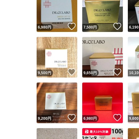
いいね！
いいね
6,980
円
7,500
円
6,190
いいね！
いいね
9,500
円
9,650
円
10,10
いいね！
いいね
9,200
円
6,980
円
9,600
最大10%対象