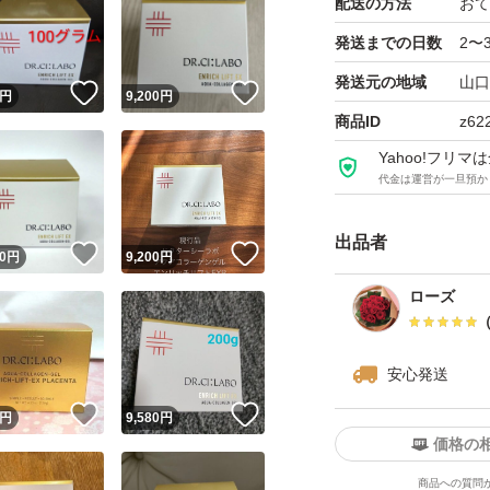
配送の方法
おて
#ドクターシーラボ
#アクアコラーゲン
発送までの日数
2〜
#アクアコラーゲン
発送元の地域
山口
！
いいね！
いいね！
円
9,200
円
#新品 アクアコラー
商品ID
z62
g
Yahoo!フリ
#ドクターシーラボ
代金は運営が一旦預か
ラセンタ200g
出品者
#ドクターシーラボ
！
いいね！
いいね！
0
円
9,200
円
ラセンタ
ローズ
#ドクターシーラボ
安心発送
#ゴールドエッセン
！
いいね！
いいね！
円
9,580
円
#ゴールドエッセン
価格の
#フラーレン
商品への質問