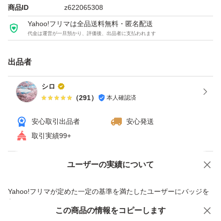
商品ID
z622065308
Yahoo!フリマは全品送料無料・匿名配送
代金は運営が一旦預かり、評価後、出品者に支払われます
出品者
シロ
（
291
）
本人確認済
安心取引出品者
安心発送
取引実績99+
ユーザーの実績について
価格の相談
商品への質問
商品への質問からの値下げ交渉、不適切なカテゴリ変更依頼は禁止です
Yahoo!フリマが定めた一定の基準を満たしたユーザーにバッジを
付与しています
この商品をみている人にオススメ
この商品の情報をコピーします
安心取引出品者