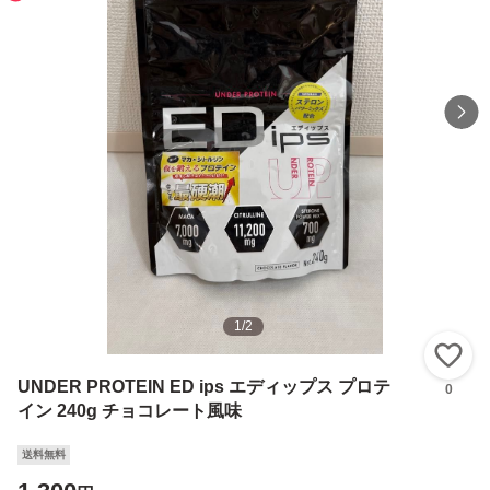
1
/
2
い
UNDER PROTEIN ED ips エディップス プロテ
0
イン 240g チョコレート風味
送料無料