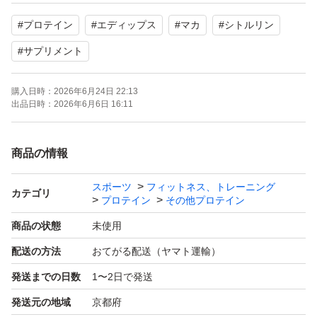
【風味】チョコレート
#
プロテイン
#
エディップス
#
マカ
#
シトルリン
【状態】未使用
#
サプリメント
パッケージに記載の通り、マカ7,000mg、シトルリン11,2
購入日時：
2026年6月24日 22:13
00mg、ステロンパワーミックス700mgが配合されていま
出品日時：
2026年6月6日 16:11
す。
自宅保管品となりますので、ご理解いただける方のみよろ
商品の情報
しくお願いいたします。
スポーツ
フィットネス、トレーニング
カテゴリ
プロテイン
その他プロテイン
よろしくお願いいたします。
商品の状態
未使用
配送の方法
おてがる配送（ヤマト運輸）
発送までの日数
1〜2日で発送
発送元の地域
京都府