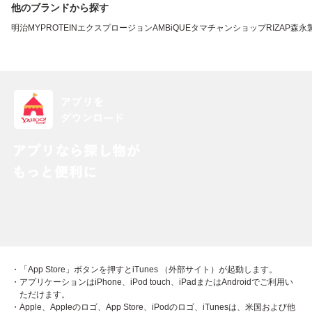
他のブランドから探す
明治
MYPROTEIN
エクスプロージョン
AMBiQUE
タマチャンショップ
RIZAP
森永
・「App Store」ボタンを押すとiTunes （外部サイト）が起動します。
・アプリケーションはiPhone、iPod touch、iPadまたはAndroidでご利用い
ただけます。
・Apple、Appleのロゴ、App Store、iPodのロゴ、iTunesは、米国および他