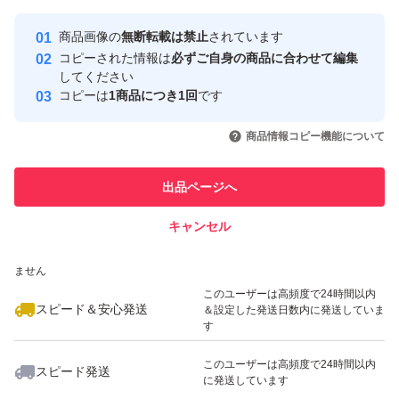
Yahoo!フリマの基準をクリアした安
安心取引出品者
商品画像の
無断転載は禁止
されています
心・安全なユーザーです
コピーされた情報は
必ずご自身の商品に合わせて編集
取引実績
してください
コピーは
1商品につき1回
です
このユーザーはYahoo!フリマの取
取引実績◯+
いいね！
いいね！
1,500
円
1,439
円
2,650
円
引を完了させた実績があります
商品情報コピー機能について
最大10%対象
最大10%対象
このユーザーは他フリマサービス
他フリマ実績◯+
出品ページへ
での取引実績があります
キャンセル
スピード&安心発送
いいね！
いいね！
1,100
※このバッジは実績に基づく表示であり、発送を保証しているものではあり
円
2,800
円
3,300
円
ません
このユーザーは高頻度で24時間以内
スピード＆安心発送
＆設定した発送日数内に発送していま
す
このユーザーは高頻度で24時間以内
スピード発送
に発送しています
いいね！
いいね！
1,427
円
3,300
円
1,250
円