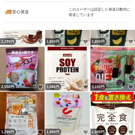
最大10%対象
最大10%対象
このユーザーは設定した発送日数内に
安心発送
発送しています
いいね！
いいね！
2,280
円
2,800
円
2,800
円
いいね！
いいね！
2,550
円
1,680
円
3,100
円
いいね！
いいね！
1,799
円
1,999
円
1,900
円