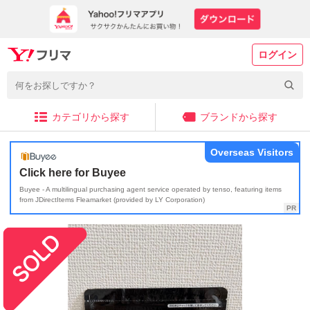
ログイン
カテゴリから探す
ブランドから探す
Overseas Visitors
Click here for Buyee
Buyee - A multilingual purchasing agent service operated by tenso, featuring items
from JDirectItems Fleamarket (provided by LY Corporation)