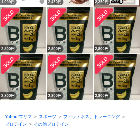
いいね！
1,999
円
2,450
円
2,250
円
2,800
円
2,800
円
2,800
円
2,800
円
2,800
円
2,800
円
Yahoo!フリマ
スポーツ
フィットネス、トレーニング
プロテイン
その他プロテイン