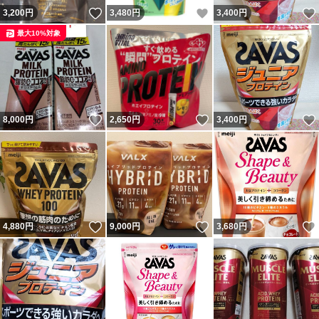
いいね！
いいね！
3,200
円
3,480
円
3,400
円
最大10%対象
いいね！
いいね！
8,000
円
2,650
円
3,400
円
いいね！
いいね！
4,880
円
9,000
円
3,680
円