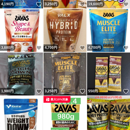
いいね！
いいね！
4,190
円
3,250
円
19,600
円
いいね！
いいね！
3,680
円
4,700
円
4,700
円
いいね！
いいね！
1,980
円
3,250
円
550
円
最大10%対象