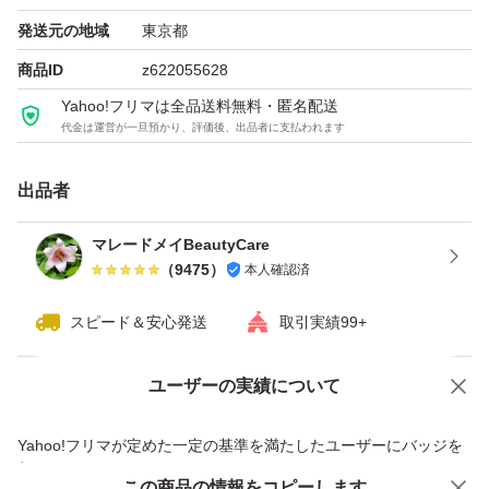
発送元の地域
東京都
商品ID
z622055628
Yahoo!フリマは全品送料無料・匿名配送
代金は運営が一旦預かり、評価後、出品者に支払われます
出品者
マレードメイBeautyCare
（
9475
）
本人確認済
スピード＆安心発送
取引実績99+
ユーザーの実績について
価格の相談
商品への質問
商品への質問からの値下げ交渉、不適切なカテゴリ変更依頼は禁止です
Yahoo!フリマが定めた一定の基準を満たしたユーザーにバッジを
付与しています
この商品をみている人にオススメ
この商品の情報をコピーします