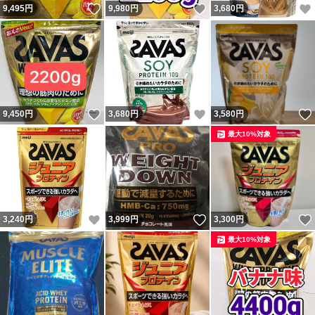
いいね！
いいね！
9,495
円
9,980
円
3,680
円
いいね！
いいね！
9,450
円
3,680
円
3,580
円
最大10%対象
いいね！
いいね！
3,240
円
3,999
円
3,300
円
最大10%対象