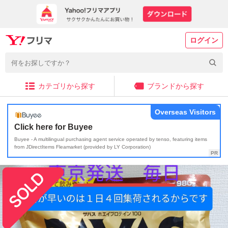
ログイン
カテゴリから探す
ブランドから探す
Overseas Visitors
Click here for Buyee
Buyee - A multilingual purchasing agent service operated by tenso, featuring items
from JDirectItems Fleamarket (provided by LY Corporation)