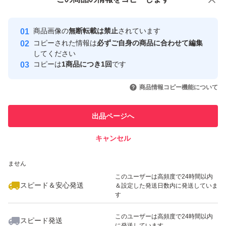
安心取引出品者
最大10%対象
Yahoo!フリマの基準をクリアした安
安心取引出品者
商品画像の
無断転載は禁止
されています
心・安全なユーザーです
コピーされた情報は
必ずご自身の商品に合わせて編集
取引実績
してください
コピーは
1商品につき1回
です
このユーザーはYahoo!フリマの取
取引実績◯+
いいね！
いいね！
3,999
円
4,800
円
4,780
円
引を完了させた実績があります
商品情報コピー機能について
最大10%対象
このユーザーは他フリマサービス
他フリマ実績◯+
出品ページへ
での取引実績があります
キャンセル
スピード&安心発送
いいね！
いいね！
9,480
※このバッジは実績に基づく表示であり、発送を保証しているものではあり
円
4,080
円
3,780
円
ません
最大10%対象
このユーザーは高頻度で24時間以内
スピード＆安心発送
＆設定した発送日数内に発送していま
す
このユーザーは高頻度で24時間以内
スピード発送
に発送しています