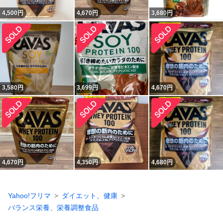
4,500
円
4,670
円
3,680
円
3,580
円
3,699
円
4,670
円
4,670
円
4,350
円
4,680
円
Yahoo!フリマ
ダイエット、健康
バランス栄養、栄養調整食品