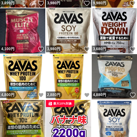
いいね！
いいね！
3,899
円
3,980
円
9,980
円
いいね！
いいね！
4,100
円
3,980
円
3,680
円
いいね！
いいね！
4,800
円
2,880
円
4,880
円
最大10%対象