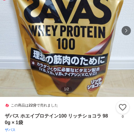
1
/
2
この商品は
22分
で売れました
い
ザバス ホエイプロテイン100 リッチショコラ 98
0
0g × 1袋
ザバス