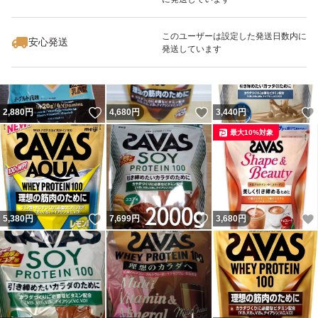
いいね！
いいね！
4,850
円
3,499
円
3,680
円
最大10%対象
このユーザーは設定した発送日数内に
安心発送
発送しています
いいね！
いいね！
2,880
円
4,680
円
3,440
円
最大10%対象
いいね！
いいね！
5,380
円
7,699
円
3,680
円