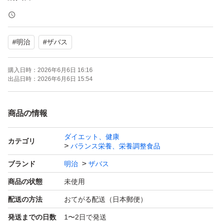
賞味期限2028.4
#
明治
#
ザバス
使用期限は最新です。
お値下げの依頼をいただきますが、お受けできません。ベ
購入日時：
2026年6月6日 16:16
ストプライスで提供しております。
出品日時：
2026年6月6日 15:54
商品の情報
ダイエット、健康
カテゴリ
バランス栄養、栄養調整食品
ブランド
明治
ザバス
商品の状態
未使用
配送の方法
おてがる配送（日本郵便）
発送までの日数
1〜2日で発送