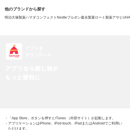
他のブランドから探す
明治
大塚製薬
ハマダコンフェクト
Nestle
ブルボン
森永製菓
ロート製薬
アサヒ
UH
・「App Store」ボタンを押すとiTunes （外部サイト）が起動します。
・アプリケーションはiPhone、iPod touch、iPadまたはAndroidでご利用い
ただけます。