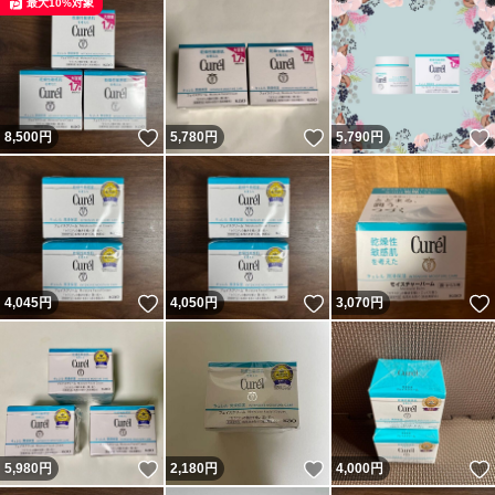
最大10%対象
いいね！
いいね！
8,500
円
5,780
円
5,790
円
いいね！
いいね！
4,045
円
4,050
円
3,070
円
いいね！
いいね！
5,980
円
2,180
円
4,000
円