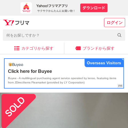
ログイン
カテゴリから探す
ブランドから探す
Overseas Visitors
Click here for Buyee
Buyee - A multilingual purchasing agent service operated by tenso, featuring items
from JDirectItems Fleamarket (provided by LY Corporation)