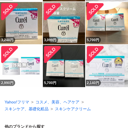
3,248
円
3,099
円
5,700
円
2,990
円
5,700
円
2,140
円
Yahoo!フリマ
コスメ、美容、ヘアケア
スキンケア、基礎化粧品
スキンケアクリーム
他のブランドから探す