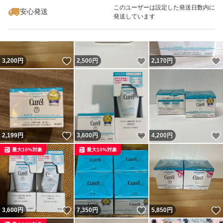
このユーザーは設定した発送日数内に
安心発送
発送しています
いいね！
いいね！
3,200
円
2,500
円
2,170
円
いいね！
いいね！
2,199
円
3,600
円
4,200
円
最大10%対象
最大10%対象
いいね！
いいね！
3,600
円
7,350
円
5,850
円