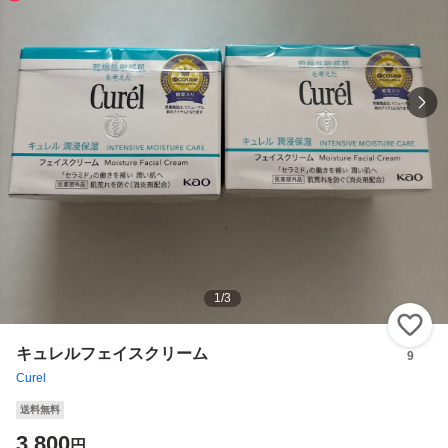
1
/
3
い
キュレルフェイスクリーム
9
Curel
送料無料
3,800
円