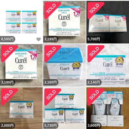
いいね！
8,599
円
3,199
円
5,700
円
3,199
円
2,160
円
2,140
円
2,000
円
5,730
円
3,600
円