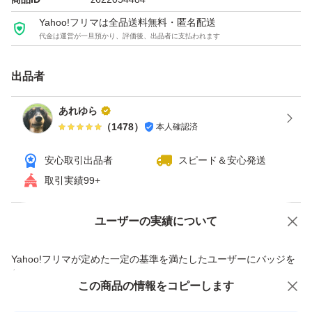
Yahoo!フリマは全品送料無料・匿名配送
代金は運営が一旦預かり、評価後、出品者に支払われます
出品者
あれゆら
（
1478
）
本人確認済
安心取引出品者
スピード＆安心発送
取引実績99+
ユーザーの実績について
価格の相談
商品への質問
商品への質問からの値下げ交渉、不適切なカテゴリ変更依頼は禁止です
Yahoo!フリマが定めた一定の基準を満たしたユーザーにバッジを
付与しています
この商品をみている人にオススメ
この商品の情報をコピーします
安心取引出品者
最大10%対象
最大10%対象
最大10%対象