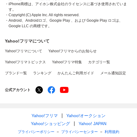
・iPhone商標は、アイホン株式会社のライセンスに基づき使用されていま
す。
・Copyright (C) Apple Inc. All rights reserved.
・Android、Androidロゴ、Google Play 、および Google Play ロゴは、
Google LLC の商標です。
Yahoo!フリマについて
Yahoo!フリマについて
Yahoo!フリマからのお知らせ
Yahoo!フリマトピックス
Yahoo!フリマ特集
カテゴリ一覧
ブランド一覧
ランキング
かんたんご利用ガイド
メール通知設定
公式アカウント
Yahoo!フリマ
Yahoo!オークション
Yahoo!ショッピング
Yahoo! JAPAN
プライバシーポリシー
プライバシーセンター
利用規約