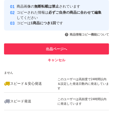
Yahoo!フリマの基準をクリアした安
安心取引出品者
商品画像の
無断転載は禁止
されています
心・安全なユーザーです
コピーされた情報は
必ずご自身の商品に合わせて編集
取引実績
してください
コピーは
1商品につき1回
です
このユーザーはYahoo!フリマの取
取引実績◯+
いいね！
いいね！
3,850
円
5,998
円
2,180
円
引を完了させた実績があります
商品情報コピー機能について
最大10%対象
最大10%対象
このユーザーは他フリマサービス
他フリマ実績◯+
出品ページへ
での取引実績があります
キャンセル
スピード&安心発送
いいね！
いいね！
5,400
※このバッジは実績に基づく表示であり、発送を保証しているものではあり
円
4,980
円
3,248
円
ません
最大10%対象
このユーザーは高頻度で24時間以内
スピード＆安心発送
＆設定した発送日数内に発送していま
す
このユーザーは高頻度で24時間以内
スピード発送
に発送しています
いいね！
いいね！
5,700
円
3,950
円
2,380
円