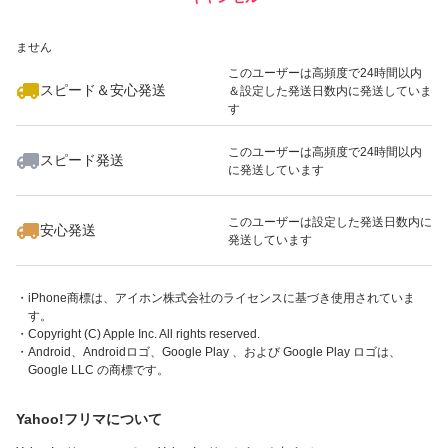
※このバッジは実績に基づく表示であり、発送を保証しているものではあり
ません
このユーザーは高頻度で24時間以内
スピード＆安心発送
＆設定した発送日数内に発送していま
す
このユーザーは高頻度で24時間以内
スピード発送
に発送しています
・「App Store」ボタンを押すとiTunes （外部サイト）が起動します。
このユーザーは設定した発送日数内に
・アプリケーションはiPhone、iPod touch、iPadまたはAndroidでご利用い
安心発送
発送しています
ただけます。
・Apple、Appleのロゴ、App Store、iPodのロゴ、iTunesは、米国および他
国のApple Inc.の登録商標です。
・iPhone商標は、アイホン株式会社のライセンスに基づき使用されていま
す。
・Copyright (C) Apple Inc. All rights reserved.
・Android、Androidロゴ、Google Play 、および Google Play ロゴは、
Google LLC の商標です。
Yahoo!フリマについて