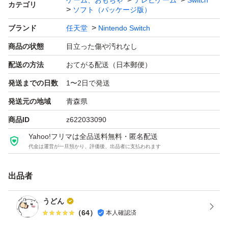
ゲーム、おもちゃ
テレビゲーム
Switch
カテゴリ
ソフト（パッケージ版）
ブランド
任天堂
Nintendo Switch
商品の状態
目立った傷や汚れなし
配送の方法
おてがる配送（日本郵便）
発送までの日数
1〜2日で発送
発送元の地域
青森県
商品ID
z622033090
Yahoo!フリマは全品送料無料・匿名配送
代金は運営が一旦預かり、評価後、出品者に支払われます
出品者
うどん
（
64
）
本人確認済