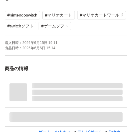
【CEROレーティング】A（全年齢対象）
#
nintendoswitch
#
マリオカート
#
マリオカートワールド
よろしくお願いいたします。
#
switchソフト
#
ゲームソフト
購入日時：
2026年6月15日 19:11
出品日時：
2026年6月6日 15:14
商品の情報