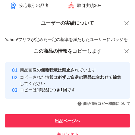
安心取引出品者
取引実績30+
ユーザーの実績について
価格の相談
商品への質問
商品への質問からの値下げ交渉、不適切なカテゴリ変更依頼は禁止です
Yahoo!フリマが定めた一定の基準を満たしたユーザーにバッジを
付与しています
この商品の情報をコピーします
安心取引出品者
Yahoo!フリマ
ゲーム、おもちゃ
テレビゲーム
Switch
ソフト（パッケージ版）
Yahoo!フリマの基準をクリアした安
安心取引出品者
商品画像の
無断転載は禁止
されています
心・安全なユーザーです
コピーされた情報は
必ずご自身の商品に合わせて編集
取引実績
してください
他のブランドから探す
コピーは
1商品につき1回
です
任天堂
Pokemon
バンダイナムコエンターテインメント
スクウェア・エニックス
このユーザーはYahoo!フリマの取
取引実績◯+
引を完了させた実績があります
商品情報コピー機能について
このユーザーは他フリマサービス
他フリマ実績◯+
出品ページへ
での取引実績があります
キャンセル
スピード&安心発送