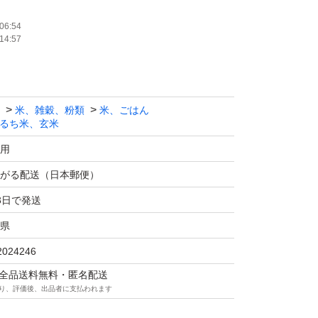
色彩選別機にはかけておらず、自然なままのお
06:54
14:57
未熟米など入るかと思いますがご了承くださ
米、雑穀、粉類
米、ごはん
るち米、玄米
混ぜておりません。
用
す。
がる配送（日本郵便）
3日で発送
換は受けれませんのでご了承の程よろしくお願
県
2024246
送料や手数料を含むと下げれません。
マは全品送料無料・匿名配送
り、評価後、出品者に支払われます