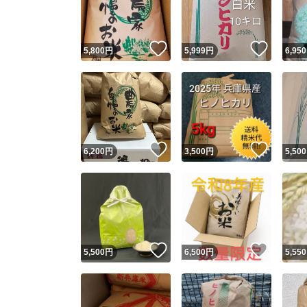
他フ
いいね！
いいね
5,800
円
5,999
円
6,950
スピード
※このバッ
スピ
いいね！
いいね
6,200
円
3,500
円
5,500
スピ
安心
いいね！
いいね
5,500
円
6,500
円
5,550