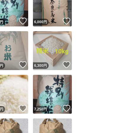
商品情報コピー機
リマ実績◯+
このユーザーは他フリマサービスでの取引実績があります
！
いいね！
いいね！
円
6,000
円
出品ページへ
&安心発送
キャンセル
ジは実績に基づく表示であり、発送を保証しているものではありません
このユーザーは高頻度で24時間以内＆設定した発送日数内に
ード＆安心発送
ます
！
いいね！
いいね！
円
6,300
円
ード発送
このユーザーは高頻度で24時間以内に発送しています
発送
このユーザーは設定した発送日数内に発送しています
！
いいね！
いいね！
円
7,250
円