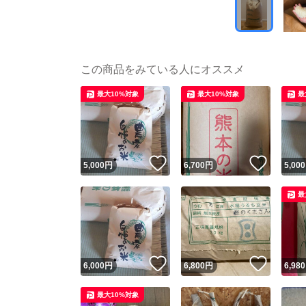
この商品をみている人にオススメ
最大10%対象
最大10%対象
最
いいね！
いいね
5,000
円
6,700
円
5,000
最
いいね！
いいね
6,000
円
6,800
円
6,980
最大10%対象