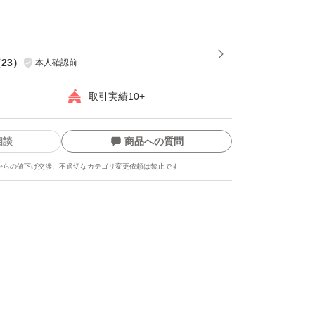
（
23
）
本人確認前
取引実績10+
相談
商品への質問
からの値下げ交渉、不適切なカテゴリ変更依頼は禁止です