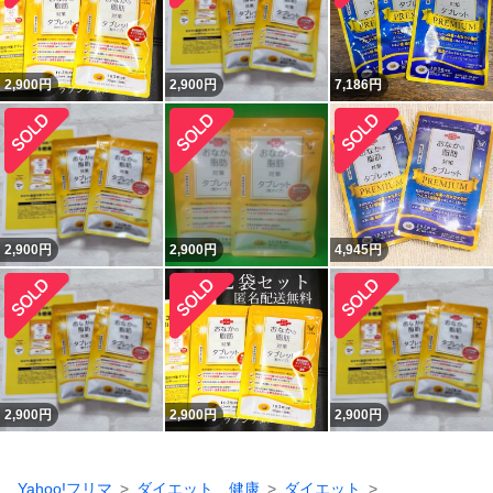
2,900
円
2,900
円
7,186
円
2,900
円
2,900
円
4,945
円
2,900
円
2,900
円
2,900
円
Yahoo!フリマ
ダイエット、健康
ダイエット