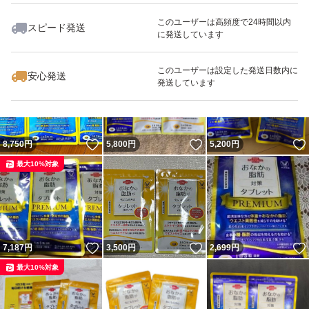
このユーザーは高頻度で24時間以内
スピード発送
に発送しています
いいね！
いいね！
2,750
円
2,680
円
2,800
円
このユーザーは設定した発送日数内に
安心発送
発送しています
いいね！
いいね！
8,750
円
5,800
円
5,200
円
最大10%対象
いいね！
いいね！
7,187
円
3,500
円
2,699
円
最大10%対象