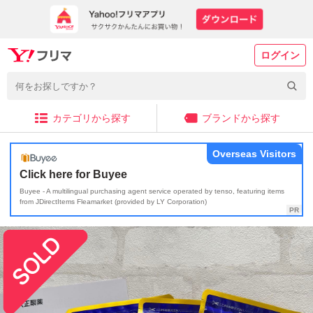
ログイン
カテゴリから探す
ブランドから探す
Overseas Visitors
Click here for Buyee
Buyee - A multilingual purchasing agent service operated by tenso, featuring items
from JDirectItems Fleamarket (provided by LY Corporation)