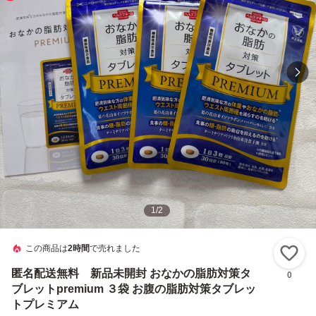
1
/
2
この商品は
2時間
で売れました
い
匿名配送無料 新品未開封 おなかの脂肪対策タ
0
ブレットpremium ３袋 お腹の脂肪対策タブレッ
トプレミアム