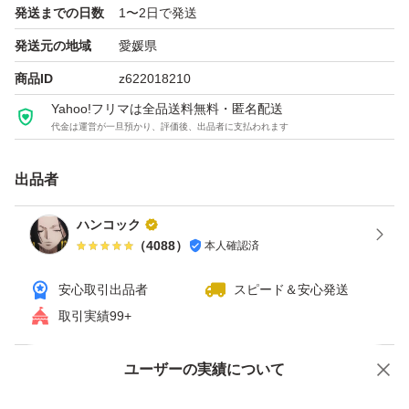
発送までの日数
1〜2日で発送
発送元の地域
愛媛県
商品ID
z622018210
Yahoo!フリマは全品送料無料・匿名配送
代金は運営が一旦預かり、評価後、出品者に支払われます
出品者
ハンコック
（
4088
）
本人確認済
安心取引出品者
スピード＆安心発送
取引実績99+
ユーザーの実績について
価格の相談
商品への質問
商品への質問からの値下げ交渉、不適切なカテゴリ変更依頼は禁止です