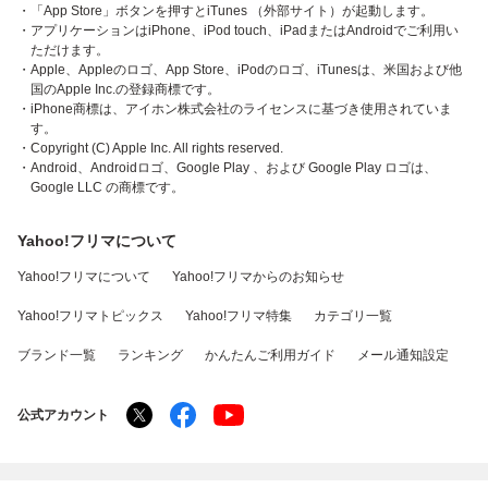
・「App Store」ボタンを押すとiTunes （外部サイト）が起動します。
・アプリケーションはiPhone、iPod touch、iPadまたはAndroidでご利用い
ただけます。
・Apple、Appleのロゴ、App Store、iPodのロゴ、iTunesは、米国および他
国のApple Inc.の登録商標です。
・iPhone商標は、アイホン株式会社のライセンスに基づき使用されていま
す。
・Copyright (C) Apple Inc. All rights reserved.
・Android、Androidロゴ、Google Play 、および Google Play ロゴは、
Google LLC の商標です。
Yahoo!フリマについて
Yahoo!フリマについて
Yahoo!フリマからのお知らせ
Yahoo!フリマトピックス
Yahoo!フリマ特集
カテゴリ一覧
ブランド一覧
ランキング
かんたんご利用ガイド
メール通知設定
公式アカウント