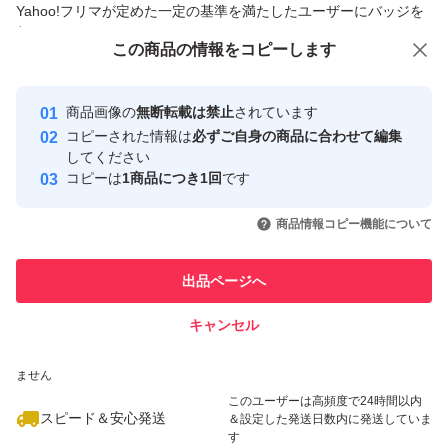
Yahoo!フリマが定めた一定の基準を満たしたユーザーにバッジを
付与しています
この商品をみている人にオススメ
この商品の情報をコピーします
安心取引出品者
最大10%対象
最大10%対象
最大10%対象
Yahoo!フリマの基準をクリアした安
安心取引出品者
商品画像の
無断転載は禁止
されています
心・安全なユーザーです
コピーされた情報は
必ずご自身の商品に合わせて編集
取引実績
してください
コピーは
1商品につき1回
です
このユーザーはYahoo!フリマの取
取引実績◯+
いいね！
いいね！
7,250
円
5,000
円
5,000
円
引を完了させた実績があります
商品情報コピー機能について
最大10%対象
最大10%対象
このユーザーは他フリマサービス
他フリマ実績◯+
出品ページへ
での取引実績があります
キャンセル
スピード&安心発送
いいね！
いいね！
5,000
※このバッジは実績に基づく表示であり、発送を保証しているものではあり
円
5,500
円
5,150
円
ません
最大10%対象
最大10%対象
最大10%対象
このユーザーは高頻度で24時間以内
スピード＆安心発送
＆設定した発送日数内に発送していま
す