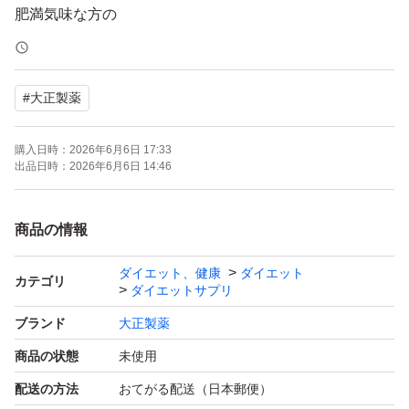
肥満気味な方の
おなかの脂肪を減らす
食事の糖・脂肪の吸収を抑える
#
大正製薬
のを助ける新習慣
購入日時：
2026年6月6日 17:33
即購入大歓迎です(^^)
出品日時：
2026年6月6日 14:46
匿名配送無料です
商品の情報
まとめてご購入可能です
ダイエット、健康
ダイエット
コメント下さい
カテゴリ
ダイエットサプリ
ブランド
大正製薬
商品の状態
未使用
配送の方法
おてがる配送（日本郵便）