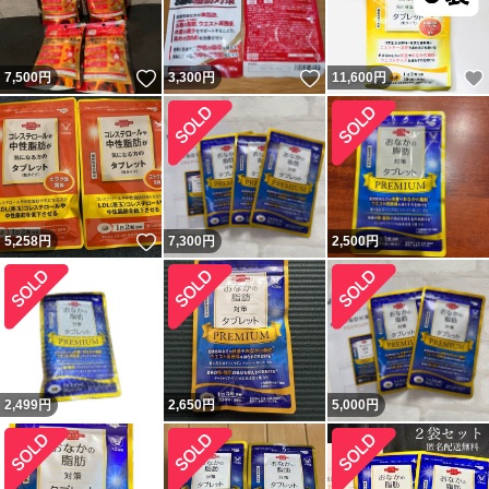
いいね！
いいね！
7,500
円
3,300
円
11,600
円
いいね！
5,258
円
7,300
円
2,500
円
2,499
円
2,650
円
5,000
円