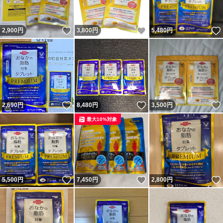
いいね！
いいね！
2,900
円
3,800
円
5,480
円
いいね！
いいね！
2,690
円
8,480
円
3,500
円
最大10%対象
いいね！
いいね！
5,500
円
7,450
円
2,800
円