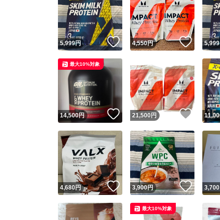
いいね！
いいね
5,999
円
4,550
円
5,999
最大10%対象
いいね！
いいね
14,500
円
21,500
円
11,00
いいね！
いいね
4,680
円
3,900
円
3,700
最大10%対象