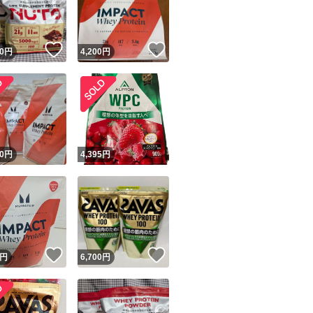
商品情報コピー機
リマ実績◯+
このユーザーは他フリマサービスでの取引実績があります
いいね！
いいね！
0
円
4,200
円
出品ページへ
&安心発送
キャンセル
ジは実績に基づく表示であり、発送を保証しているものではありません
このユーザーは高頻度で24時間以内＆設定した発送日数内に
ード＆安心発送
ます
！
0
円
4,395
円
ード発送
このユーザーは高頻度で24時間以内に発送しています
発送
このユーザーは設定した発送日数内に発送しています
！
いいね！
いいね！
円
6,700
円