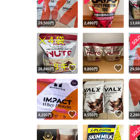
他フ
29,500
円
2,490
円
13,68
スピード
※このバッ
スピ
いいね！
いいね
26,880
円
9,800
円
29,50
スピ
安心
いいね！
いいね
4,200
円
8,550
円
2,280