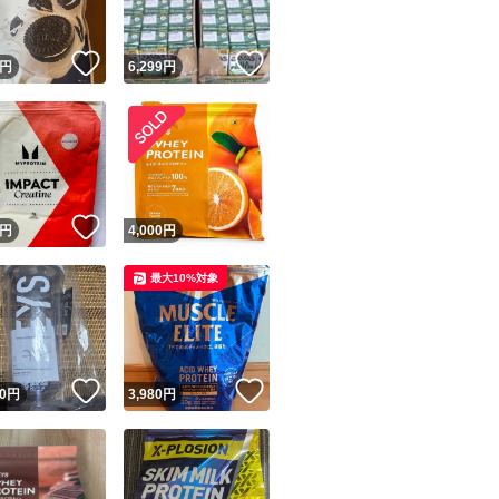
！
いいね！
いいね！
円
6,299
円
いいね！
円
4,000
円
最大10%対象
！
いいね！
いいね！
0
円
3,980
円