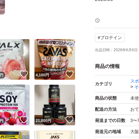
他のプロテインと
下さればまとめ割
#
プロテイン
その他分からない
出品日時：
2026年6月6日 
せ！
商品の情報
！
いいね！
いいね！
円
4,100
円
スポ
カテゴリ
そ
商品の状態
未使
配送の方法
おて
！
いいね！
いいね！
発送までの日数
3〜
円
21,000
円
発送元の地域
大阪