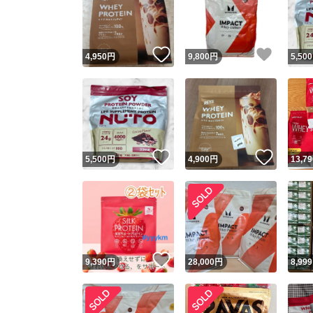
いいね！
いいね
4,950
円
9,800
円
5,500
いいね！
いいね
5,500
円
4,900
円
13,79
Yaho
安心取引
安心
いいね！
9,390
円
28,000
円
8,999
取引実績
取引