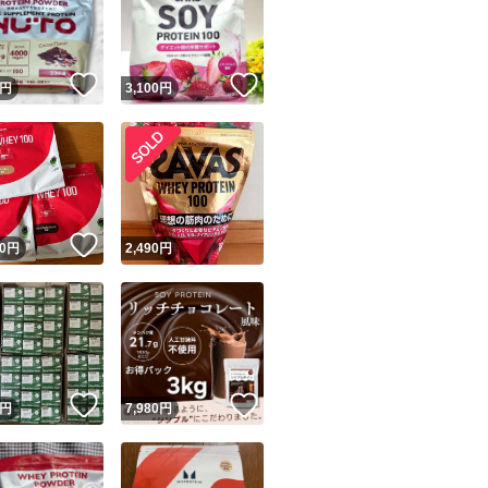
！
いいね！
いいね！
円
3,100
円
ユーザーの実績について
！
いいね！
0
円
2,490
円
o!フリマが定めた一定の基準を満たしたユーザーにバッジを付与しています
出品者
この商品の情報をコピーします
取引出品者
Yahoo!フリマの基準をクリアした安心・安全なユーザーです
いいね！
いいね！
商品画像の
無断転載は禁止
されています
円
7,980
円
コピーされた情報は
必ずご自身の商品に合わせて編集
してください
コピーは
1商品につき1回
です
実績◯+
このユーザーはYahoo!フリマの取引を完了させた実績があり