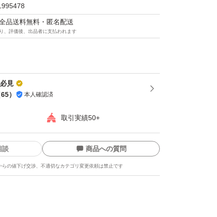
1995478
マは全品送料無料・匿名配送
り、評価後、出品者に支払われます
稿必見
（
65
）
本人確認済
取引実績50+
相談
商品への質問
からの値下げ交渉、不適切なカテゴリ変更依頼は禁止です