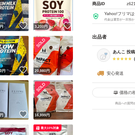
商品ID
z62
Yahoo!フリ
代金は運営が一旦預か
！
いいね！
いいね！
円
3,200
円
出品者
あんこ 投
！
いいね！
0
円
20,980
円
安心発送
価格の
商品への質問
！
いいね！
円
16,999
円
最大10%対象