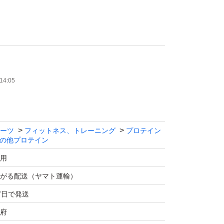
でもまとめて購入していただける場合コメント
りさせていただきます
ことがありましたらお気軽にコメント下さいま
14:05
ーツ
フィットネス、トレーニング
プロテイン
の他プロテイン
用
がる配送（ヤマト運輸）
7日で発送
府