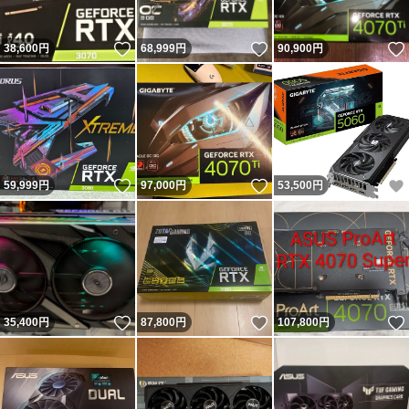
いいね！
いいね！
38,600
円
68,999
円
90,900
円
いいね！
いいね！
59,999
円
97,000
円
53,500
円
いいね！
いいね！
35,400
円
87,800
円
107,800
円