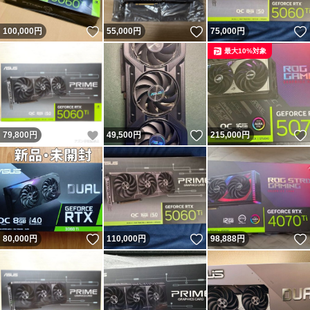
いいね！
いいね！
100,000
円
55,000
円
75,000
円
最大10%対象
いいね！
いいね！
79,800
円
49,500
円
215,000
円
いいね！
いいね！
80,000
円
110,000
円
98,888
円