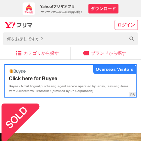
ログイン
カテゴリから探す
ブランドから探す
Overseas Visitors
Click here for Buyee
Buyee - A multilingual purchasing agent service operated by tenso, featuring items
from JDirectItems Fleamarket (provided by LY Corporation)