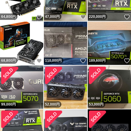
いいね！
いいね！
64,800
円
47,000
円
220,000
円
いいね！
いいね！
68,800
円
110,000
円
189,600
円
99,000
円
52,000
円
53,000
円