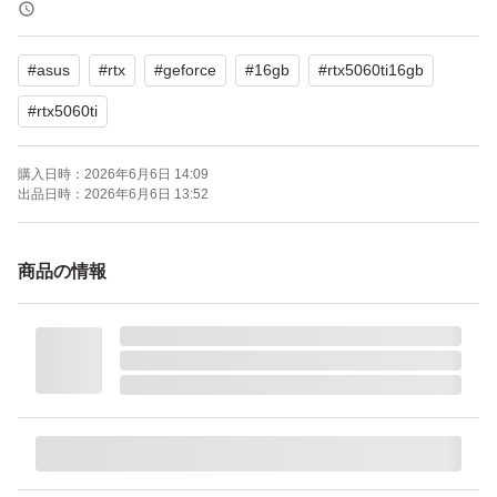
ASUS｜エイスース ASUS PRIME GeForce RTX 5060 Ti
#
asus
#
rtx
#
geforce
#
16gb
#
rtx5060ti16gb
(VRAM 16GB) NVIDIA PCI Express 5.0 グラフィックスボ
ード PRIME-RTX5060TI-16G
#
rtx5060ti
ブランド：ー
購入日時：
2026年6月6日 14:09
出品日時：
2026年6月6日 13:52
商品の情報