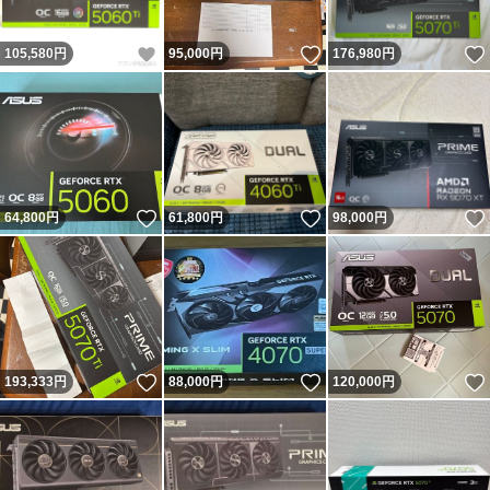
いいね！
いいね！
105,580
円
95,000
円
176,980
円
いいね！
いいね！
64,800
円
61,800
円
98,000
円
いいね！
いいね！
193,333
円
88,000
円
120,000
円