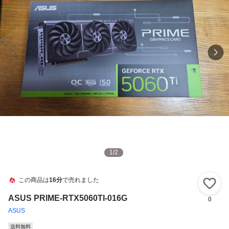
1
/
2
この商品は
16分
で売れました
い
ASUS PRIME-RTX5060TI-016G
0
ASUS
送料無料