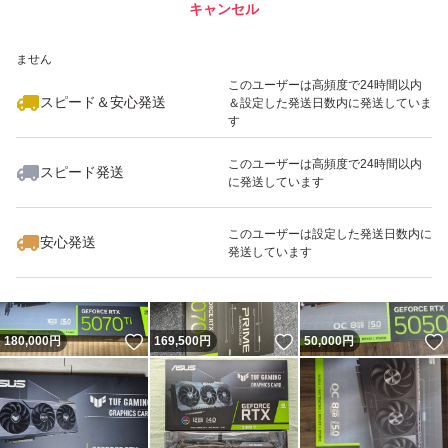
キャンセル
スピード&安心発送
いいね！
いいね！
169,500
※このバッジは実績に基づく表示であり、発送を保証しているものではあり
円
99,800
円
89,000
円
ません
最大10%対象
このユーザーは高頻度で24時間以内
スピード＆安心発送
＆設定した発送日数内に発送していま
す
このユーザーは高頻度で24時間以内
スピード発送
に発送しています
いいね！
いいね！
69,000
円
209,000
円
109,800
円
このユーザーは設定した発送日数内に
安心発送
発送しています
いいね！
いいね！
180,000
円
169,500
円
50,000
円