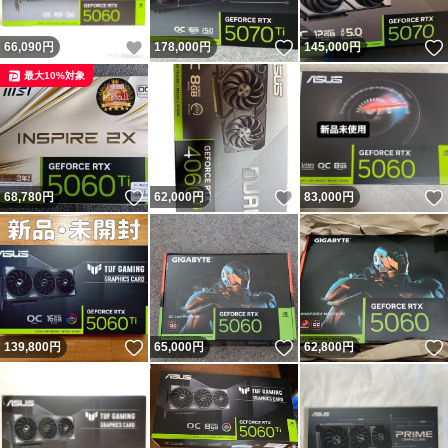
いいね！
いいね！
66,090
円
178,000
円
145,000
円
最大10%対象
いいね！
いいね！
68,780
円
62,000
円
83,000
円
いいね！
いいね！
139,800
円
65,000
円
62,800
円