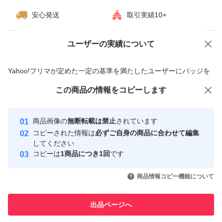
安心発送
取引実績10+
ユーザーの実績について
価格の相談
商品への質問
商品への質問からの値下げ交渉、不適切なカテゴリ変更依頼は禁止です
Yahoo!フリマが定めた一定の基準を満たしたユーザーにバッジを
付与しています
この商品をみている人にオススメ
この商品の情報をコピーします
安心取引出品者
最大10%対象
最大10%対象
Yahoo!フリマの基準をクリアした安
安心取引出品者
商品画像の
無断転載は禁止
されています
心・安全なユーザーです
コピーされた情報は
必ずご自身の商品に合わせて編集
取引実績
してください
コピーは
1商品につき1回
です
このユーザーはYahoo!フリマの取
取引実績◯+
いいね！
いいね！
169,800
円
106,000
円
115,500
円
引を完了させた実績があります
商品情報コピー機能について
最大10%対象
最大10%対象
このユーザーは他フリマサービス
他フリマ実績◯+
出品ページへ
での取引実績があります