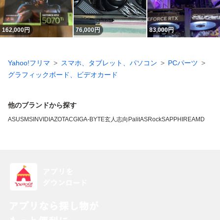
162,000
円
76,000
円
83,000
円
Yahoo!フリマ
スマホ、タブレット、パソコン
PCパーツ
グラフィックボード、ビデオカード
他のブランドから探す
ASUS
MSI
NVIDIA
ZOTAC
GIGA-BYTE
玄人志向
Palit
ASRock
SAPPHIRE
AMD