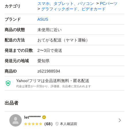
スマホ、タブレット、パソコン
PCパーツ
カテゴリ
グラフィックボード、ビデオカード
ブランド
ASUS
商品の状態
未使用に近い
配送の方法
おてがる配送（ヤマト運輸）
発送までの日数
2〜3日で発送
発送元の地域
愛知県
商品ID
z621988594
Yahoo!フリマは全品送料無料・匿名配送
代金は運営が一旦預かり、評価後、出品者に支払われます
出品者
let********
（
68
）
本人確認前