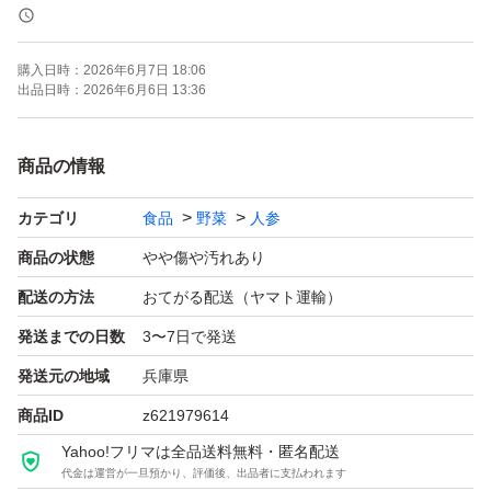
【内容量】10kg
【産地】徳島産
購入日時：
2026年6月7日 18:06
【栽培方法】化成肥料不使用
出品日時：
2026年6月6日 13:36
【商品の状態】未使用（訳あり品）
【カラー】オレンジ系
商品の情報
。
カテゴリ
食品
野菜
人参
よろしくお願いいたします。。。。
商品の状態
やや傷や汚れあり
配送の方法
おてがる配送（ヤマト運輸）
発送までの日数
3〜7日で発送
発送元の地域
兵庫県
商品ID
z621979614
Yahoo!フリマは全品送料無料・匿名配送
代金は運営が一旦預かり、評価後、出品者に支払われます