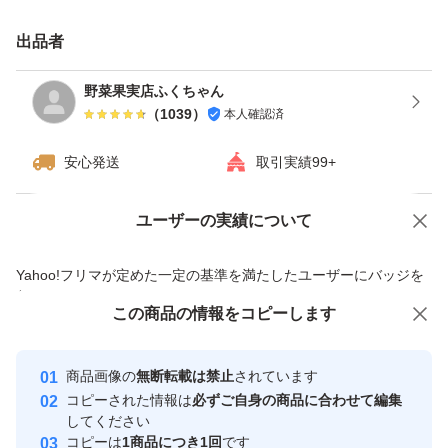
出品者
野菜果実店ふくちゃん
（
1039
）
本人確認済
安心発送
取引実績99+
ユーザーの実績について
価格の相談
商品への質問
商品への質問からの値下げ交渉、不適切なカテゴリ変更依頼は禁止です
Yahoo!フリマが定めた一定の基準を満たしたユーザーにバッジを
付与しています
この商品をみている人にオススメ
この商品の情報をコピーします
安心取引出品者
最大10%対象
Yahoo!フリマの基準をクリアした安
安心取引出品者
商品画像の
無断転載は禁止
されています
心・安全なユーザーです
コピーされた情報は
必ずご自身の商品に合わせて編集
取引実績
してください
コピーは
1商品につき1回
です