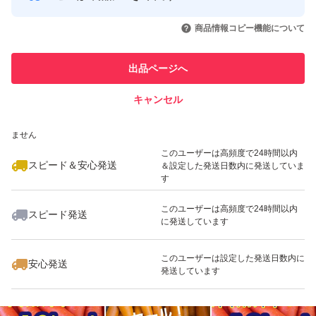
このユーザーはYahoo!フリマの取
取引実績◯+
いいね！
いいね！
1,425
円
2,500
円
2,061
円
引を完了させた実績があります
商品情報コピー機能について
最大10%対象
最大10%対象
このユーザーは他フリマサービス
他フリマ実績◯+
出品ページへ
での取引実績があります
キャンセル
スピード&安心発送
いいね！
いいね！
2,580
※このバッジは実績に基づく表示であり、発送を保証しているものではあり
円
2,580
円
1,852
円
ません
最大10%対象
最大10%対象
このユーザーは高頻度で24時間以内
スピード＆安心発送
＆設定した発送日数内に発送していま
す
このユーザーは高頻度で24時間以内
スピード発送
に発送しています
いいね！
いいね！
3,580
円
3,580
円
2,500
円
このユーザーは設定した発送日数内に
安心発送
発送しています