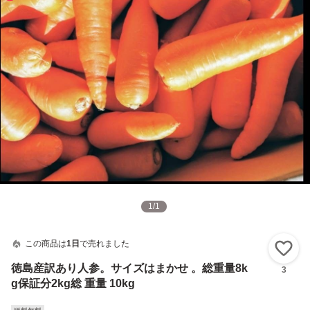
1
/
1
この商品は
1日
で売れました
い
徳島産訳あり人参。サイズはまかせ 。総重量8k
3
g保証分2kg総 重量 10kg