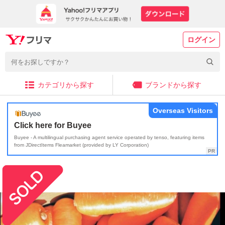
ログイン
カテゴリから探す
ブランドから探す
Overseas Visitors
Click here for Buyee
Buyee - A multilingual purchasing agent service operated by tenso, featuring items
from JDirectItems Fleamarket (provided by LY Corporation)