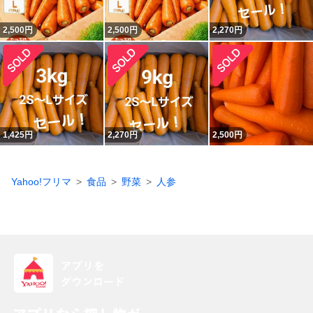
2,500
円
2,500
円
2,270
円
1,425
円
2,270
円
2,500
円
Yahoo!フリマ
食品
野菜
人参