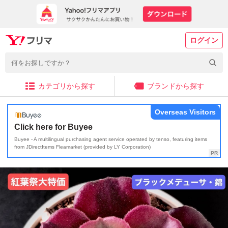
ログイン
カテゴリから探す
ブランドから探す
Overseas Visitors
Click here for Buyee
Buyee - A multilingual purchasing agent service operated by tenso, featuring items
from JDirectItems Fleamarket (provided by LY Corporation)