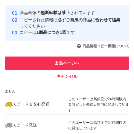
★カット苗です、根は検疫の為カット洗浄，乾燥されてい
Yahoo!フリマの基準をクリアした安
安心取引出品者
商品画像の
無断転載は禁止
されています
ます。
心・安全なユーザーです
コピーされた情報は
必ずご自身の商品に合わせて編集
入荷時から小さな傷、爪折れ等あります。
取引実績
してください
コピーは
1商品につき1回
です
輸入苗にご理解ある方お願いします
このユーザーはYahoo!フリマの取
取引実績◯+
いいね！
いいね！
680
円
580
円
580
円
全て発根管理中です。
引を完了させた実績があります
商品情報コピー機能について
※発根良好な抜き苗もたまに有ります。
このユーザーは他フリマサービス
他フリマ実績◯+
出品ページへ
での取引実績があります
★紅葉がさめている子もいます。
キャンセル
スピード&安心発送
いいね！
いいね！
680
※このバッジは実績に基づく表示であり、発送を保証しているものではあり
円
580
円
680
円
【注意事項】
ません
このユーザーは高頻度で24時間以内
スピード＆安心発送
＆設定した発送日数内に発送していま
★植物は生き物です。著しく状態が変化した場合は取り消
す
しや同等苗に変更させていただく場合があります。
このユーザーは高頻度で24時間以内
スピード発送
に発送しています
いいね！
いいね！
580
円
680
円
680
円