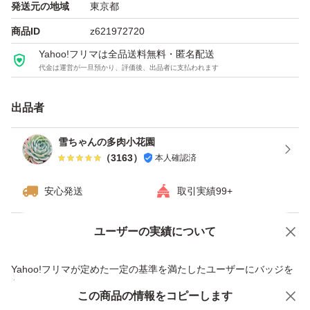
発送元の地域
東京都
★写真は06月06日撮影したものです。
商品ID
z621972720
内容は現物ですけど、成長中なので、個体差、多少ありま
Yahoo!フリマは全品送料無料・匿名配送
代金は運営が一旦預かり、評価後、出品者に支払われます
す。
在庫の中から状態のいい子を発送させて頂きます。
出品者
★多数の多肉商品を同梱の場合、
雪ちゃんの多肉小花園
（
3163
）
本人確認済
2個目から、1個ずつ150円割引
送料一回分のみで専用ぺ－ジを出せます、
安心発送
取引実績99+
同梱要望が購入する前に相談してください、
購入手続終わったら、同梱は出来ません。
ユーザーの実績について
価格の相談
商品への質問
商品への質問からの値下げ交渉、不適切なカテゴリ変更依頼は禁止です
Yahoo!フリマが定めた一定の基準を満たしたユーザーにバッジを
※値段相談と専用ぺージ割引サービス併用出来ません。
付与しています
この商品をみている人にオススメ
この商品の情報をコピーします
安心取引出品者