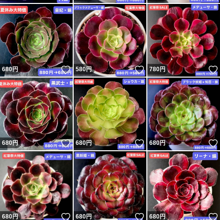
★★連絡する前直接に評価しないでください★★
★他サイトにも出品中の為、突然の削除やキャンセルの場
合がございます。
いいね！
いいね！
680
円
580
円
780
円
★置き場所
風通しの良い明るい場所で管理してください。
家の中であれば、窓際や明るいリビングなどがいいでしょ
う。
いいね！
いいね！
680
円
680
円
680
円
★水やり
乾燥に強いので、表明の土が乾いたら土が湿る程度あげて
ください。
乾燥気味に管理して、水のあげ過ぎには注意しましょう。
いいね！
いいね！
680
円
680
円
680
円