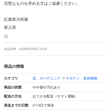
完璧なものを求める方はご遠慮ください。
紅葉祭大特価
新入荷
多肉植物 アエオニウム
韓国苗 超美苗 紅葉大苗
出品日時：
2026年6月6日 13:24
ブラックメデューサ 錦 レア種
商品の情報
1苗=880円→580円
カテゴリ
花、ガーデニング
サボテン、多肉植物
商品の状態
やや傷や汚れあり
在庫あり
配送の方法
おてがる配送（ヤマト運輸）
人気種
発送までの日数
2〜3日で発送
とっても綺麗な子です。