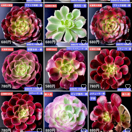
★気持ちの良いお取引になる様に心がけますので宜しくお
願いします^_^
#多肉植物
いいね！
いいね！
680
円
680
円
680
円
#韓国苗
#エケベリア
#カット苗
いいね！
いいね！
780
円
580
円
780
円
いいね！
いいね！
780
円
880
円
880
円