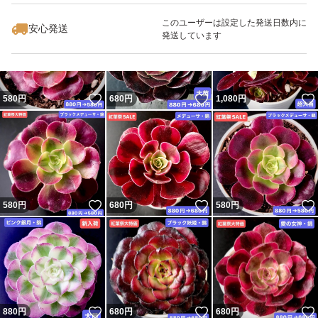
★★受け取り評価をしていただけないと取引完了になりま
このユーザーは設定した発送日数内に
安心発送
せん。商品受け取り後は、早めに受け取り評価をお願いし
発送しています
ます。
いいね！
いいね！
580
円
680
円
1,080
円
蒸れて腐らないよう届きましたら早めに開封してくださ
い。
★★また、腐った苗がある場合は必ず連絡お願い致しま
す！★★
いいね！
いいね！
580
円
680
円
580
円
ご質問への返事が1日以上ない時は通知を見落としている
場合がありますので遠慮なく催促して頂けますと幸いで
す。
いいね！
いいね！
880
円
680
円
680
円