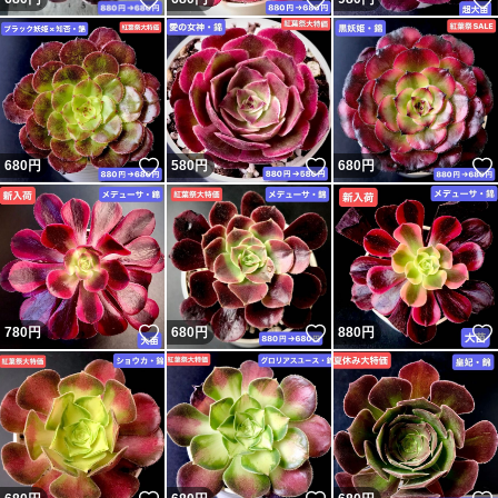
いいね！
いいね！
680
円
580
円
680
円
いいね！
いいね！
780
円
680
円
880
円