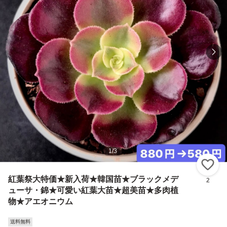
1
/
3
い
紅葉祭大特価★新入荷★韓国苗★ブラックメデ
2
ューサ・錦★可愛い紅葉大苗★超美苗★多肉植
物★アエオニウム
送料無料