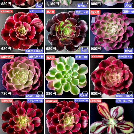
いいね！
いいね！
880
円
1,180
円
880
円
ます。
蒸れて腐らないよう届きましたら早めに開封してくださ
い。
いいね！
いいね！
680
円
680
円
980
円
★★また、腐った苗がある場合は必ず連絡お願い致しま
す！★★
ご質問への返事が1日以上ない時は通知を見落としている
いいね！
いいね！
780
円
880
円
680
円
場合がありますので遠慮なく催促して頂けますと幸いで
す。
★★連絡する前直接に評価しないでください★★