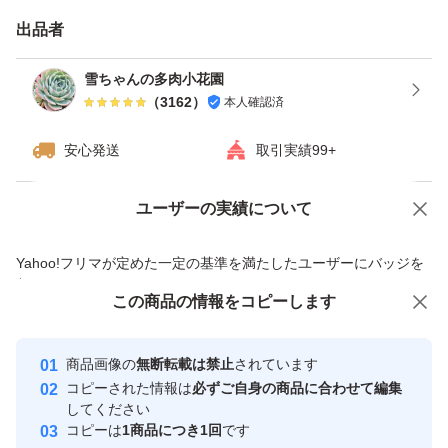
内容は現物ですけど、成長中なので、個体差、多少ありま
出品者
す。
雪ちゃんの多肉小花園
在庫の中から状態のいい子を発送させて頂きます。
（
3162
）
本人確認済
安心発送
取引実績99+
★多数の多肉商品を同梱の場合、
2個目から、1個ずつ150円割引
ユーザーの実績について
価格の相談
商品への質問
送料一回分のみで専用ぺ－ジを出せます、
商品への質問からの値下げ交渉、不適切なカテゴリ変更依頼は禁止です
同梱要望が購入する前に相談してください、
Yahoo!フリマが定めた一定の基準を満たしたユーザーにバッジを
付与しています
購入手続終わったら、同梱は出来ません。
この商品をみている人にオススメ
この商品の情報をコピーします
安心取引出品者
※値段相談と専用ぺージ割引サービス併用出来ません。
Yahoo!フリマの基準をクリアした安
安心取引出品者
商品画像の
無断転載は禁止
されています
心・安全なユーザーです
コピーされた情報は
必ずご自身の商品に合わせて編集
取引実績
してください
★カット苗です、根は検疫の為カット洗浄，乾燥されてい
コピーは
1商品につき1回
です
ます。