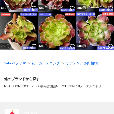
いいね！
いいね！
680
円
680
円
880
円
いいね！
いいね！
780
円
680
円
680
円
Yahoo!フリマ
花、ガーデニング
サボテン、多肉植物
他のブランドから探す
NEIGHBORHOOD
EPEIOS
あかぎ園芸
MERCURY
AICHIメーデル
ニトリ