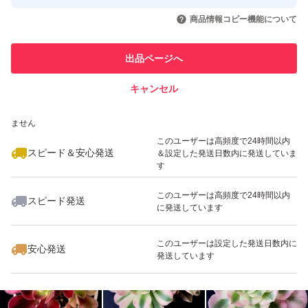
このユーザーはYahoo!フリマの取
取引実績◯+
いいね！
いいね！
880
円
1,080
円
680
円
引を完了させた実績があります
入荷時から小さな傷、爪折れ等あります。
商品情報コピー機能について
輸入苗にご理解ある方お願いします
このユーザーは他フリマサービス
他フリマ実績◯+
出品ページへ
での取引実績があります
全て発根管理中です。
※発根良好な抜き苗もたまに有ります。
キャンセル
スピード&安心発送
いいね！
いいね！
880
※このバッジは実績に基づく表示であり、発送を保証しているものではあり
円
580
円
880
円
ません
★紅葉がさめている子もいます。
このユーザーは高頻度で24時間以内
スピード＆安心発送
＆設定した発送日数内に発送していま
す
【注意事項】
このユーザーは高頻度で24時間以内
スピード発送
に発送しています
いいね！
いいね！
680
円
980
円
780
円
★植物は生き物です。著しく状態が変化した場合は取り消
しや同等苗に変更させていただく場合があります。
このユーザーは設定した発送日数内に
安心発送
発送しています
★★受け取り評価をしていただけないと取引完了になりま
せん。商品受け取り後は、早めに受け取り評価をお願いし