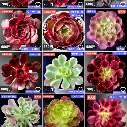
いいね！
いいね！
780
円
780
円
680
円
★気持ちの良いお取引になる様に心がけますので宜しくお
願いします^_^
#多肉植物
#韓国苗
いいね！
いいね！
680
円
580
円
980
円
#エケベリア
#カット苗
いいね！
いいね！
880
円
680
円
780
円