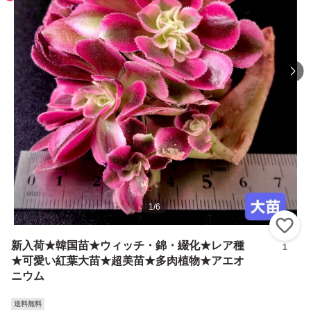
1
/
6
い
新入荷★韓国苗★ウィッチ・錦・綴化★レア種
1
★可愛い紅葉大苗★超美苗★多肉植物★アエオ
ニウム
送料無料