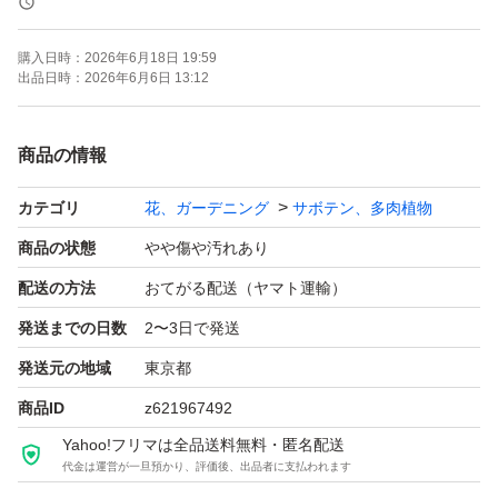
韓国苗 超美苗 紅葉 大苗
購入日時：
2026年6月18日 19:59
出品日時：
2026年6月6日 13:12
ウィッチ 錦 綴化 レア種
商品の情報
1苗=880円
カテゴリ
花、ガーデニング
サボテン、多肉植物
植物サイズ：写真でご参照ください。
商品の状態
やや傷や汚れあり
配送の方法
おてがる配送（ヤマト運輸）
在庫あり
発送までの日数
2〜3日で発送
発送元の地域
東京都
人気種
商品ID
z621967492
とっても綺麗な子です。
Yahoo!フリマは全品送料無料・匿名配送
代金は運営が一旦預かり、評価後、出品者に支払われます
★写真は06月06日撮影したものです。