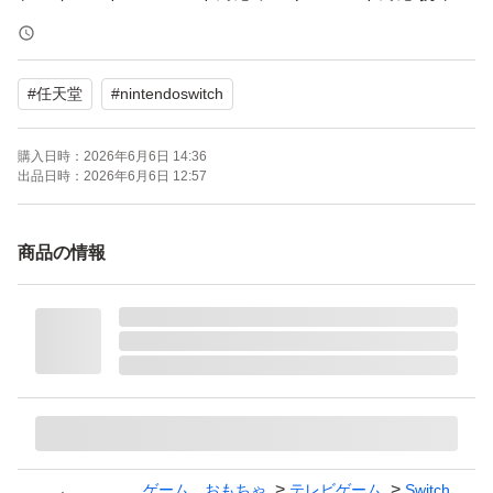
ード対応
amiibo対応：amiibo対応
#
任天堂
#
nintendoswitch
携帯モードプレイ人数：1 人
購入日時：
2026年6月6日 14:36
パッケージに使用感による傷あります。動作確認済み。
出品日時：
2026年6月6日 12:57
きちんと理解していただける方、購入お願いします。
商品の情報
ゲーム、おもちゃ
テレビゲーム
Switch