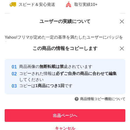
スピード＆安心発送
取引実績10+
ユーザーの実績について
価格の相談
商品への質問
商品への質問からの値下げ交渉、不適切なカテゴリ変更依頼は禁止です
Yahoo!フリマが定めた一定の基準を満たしたユーザーにバッジを
付与しています
この商品をみている人にオススメ
この商品の情報をコピーします
安心取引出品者
最大10%対象
最大10%対象
最大10%対象
Yahoo!フリマの基準をクリアした安
安心取引出品者
商品画像の
無断転載は禁止
されています
心・安全なユーザーです
コピーされた情報は
必ずご自身の商品に合わせて編集
取引実績
してください
コピーは
1商品につき1回
です
このユーザーはYahoo!フリマの取
取引実績◯+
いいね！
いいね！
4,600
円
4,700
円
4,549
円
引を完了させた実績があります
商品情報コピー機能について
最大10%対象
最大10%対象
最大10%対象
このユーザーは他フリマサービス
他フリマ実績◯+
出品ページへ
での取引実績があります
キャンセル
スピード&安心発送