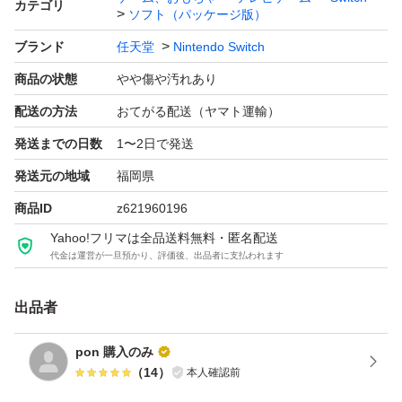
カテゴリ
ソフト（パッケージ版）
ブランド
任天堂
Nintendo Switch
商品の状態
やや傷や汚れあり
配送の方法
おてがる配送（ヤマト運輸）
発送までの日数
1〜2日で発送
発送元の地域
福岡県
商品ID
z621960196
Yahoo!フリマは全品送料無料・匿名配送
代金は運営が一旦預かり、評価後、出品者に支払われます
出品者
pon 購入のみ
（
14
）
本人確認前