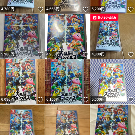
いいね！
いいね！
4,780
円
4,666
円
5,200
円
最大10%対象
いいね！
いいね！
5,900
円
4,900
円
4,800
円
いいね！
いいね！
6,080
円
6,100
円
5,000
円