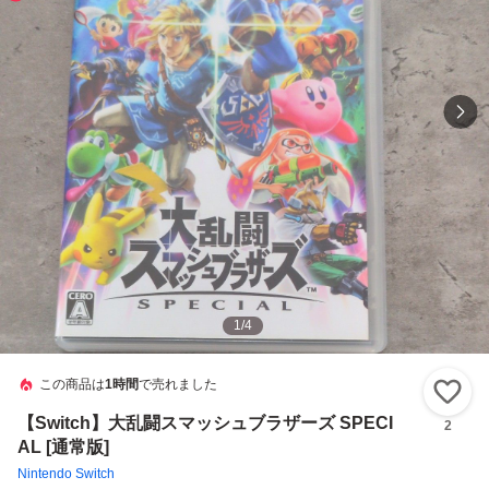
1
/
4
この商品は
1時間
で売れました
い
【Switch】大乱闘スマッシュブラザーズ SPECI
2
AL [通常版]
Nintendo Switch