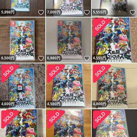
いいね！
いいね！
5,998
円
7,000
円
5,555
円
いいね！
いいね！
6,500
円
6,980
円
4,555
円
4,600
円
4,580
円
4,800
円