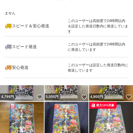
いいね！
いいね！
4,980
※このバッジは実績に基づく表示であり、発送を保証しているものではあり
円
4,600
円
5,000
円
ません
最大10%対象
最大10%対象
このユーザーは高頻度で24時間以内
スピード＆安心発送
＆設定した発送日数内に発送していま
す
このユーザーは高頻度で24時間以内
スピード発送
に発送しています
いいね！
いいね！
4,830
円
4,750
円
4,780
円
このユーザーは設定した発送日数内に
安心発送
発送しています
いいね！
いいね！
4,799
円
5,000
円
4,900
円
最大10%対象