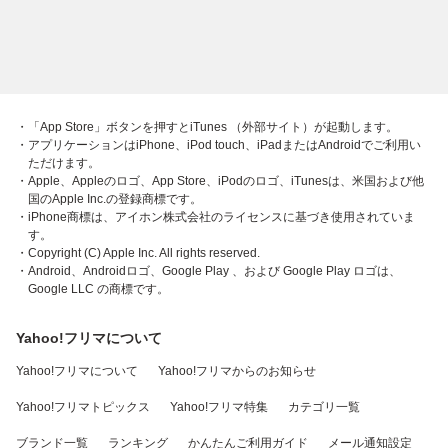
・「App Store」ボタンを押すとiTunes （外部サイト）が起動します。
・アプリケーションはiPhone、iPod touch、iPadまたはAndroidでご利用い
ただけます。
・Apple、Appleのロゴ、App Store、iPodのロゴ、iTunesは、米国および他
国のApple Inc.の登録商標です。
・iPhone商標は、アイホン株式会社のライセンスに基づき使用されていま
す。
・Copyright (C) Apple Inc. All rights reserved.
・Android、Androidロゴ、Google Play 、および Google Play ロゴは、
Google LLC の商標です。
Yahoo!フリマについて
Yahoo!フリマについて
Yahoo!フリマからのお知らせ
Yahoo!フリマトピックス
Yahoo!フリマ特集
カテゴリ一覧
ブランド一覧
ランキング
かんたんご利用ガイド
メール通知設定