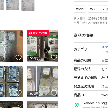
#
hdd
#
ハードデ
購入日時：
2026年6月6日 
出品日時：
2026年6月6日 
最大10%対象
商品の情報
スマ
カテゴリ
内
！
いいね！
いいね！
円
8,500
円
商品の状態
目立
配送の方法
おて
発送までの日数
2〜
発送元の地域
埼玉
！
いいね！
いいね！
円
4,000
円
商品ID
z62
Yahoo!フリ
代金は運営が一旦預か