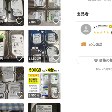
出品者
！
いいね！
いいね！
円
7,000
円
ykf*******
安心発送
！
いいね！
いいね！
円
14,500
円
価格の
商品への質問
！
いいね！
いいね！
円
3,550
円