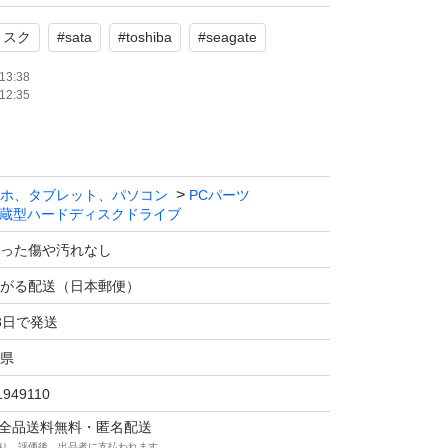
ィスク
#
sata
#
toshiba
#
seagate
13:38
12:35
ホ、タブレット、パソコン
PCパーツ
蔵型ハードディスクドライブ
った傷や汚れなし
がる配送（日本郵便）
3日で発送
県
1949110
マは全品送料無料・匿名配送
り、評価後、出品者に支払われます