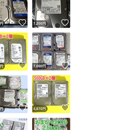
！
いいね！
いいね！
円
7,200
円
ユーザーの実績について
！
いいね！
いいね！
円
7,000
円
o!フリマが定めた一定の基準を満たしたユーザーにバッジを付与しています
出品者
この商品の情報をコピーします
取引出品者
Yahoo!フリマの基準をクリアした安心・安全なユーザーです
！
いいね！
いいね！
商品画像の
無断転載は禁止
されています
円
4,870
円
コピーされた情報は
必ずご自身の商品に合わせて編集
してください
コピーは
1商品につき1回
です
実績◯+
このユーザーはYahoo!フリマの取引を完了させた実績があり