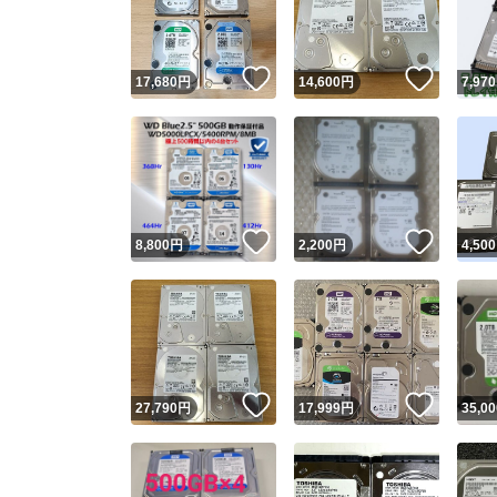
他フ
いいね！
いいね
17,680
円
14,600
円
7,970
スピード
※このバッ
スピ
いいね！
いいね
8,800
円
2,200
円
4,500
スピ
安心
いいね！
いいね
27,790
円
17,999
円
35,00