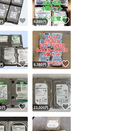
商品情報コピー機
リマ実績◯+
このユーザーは他フリマサービスでの取引実績があります
！
いいね！
いいね！
円
4,880
円
出品ページへ
&安心発送
キャンセル
ジは実績に基づく表示であり、発送を保証しているものではありません
このユーザーは高頻度で24時間以内＆設定した発送日数内に
ード＆安心発送
ます
！
いいね！
いいね！
円
6,380
円
ード発送
このユーザーは高頻度で24時間以内に発送しています
発送
このユーザーは設定した発送日数内に発送しています
！
いいね！
いいね！
0
円
23,000
円