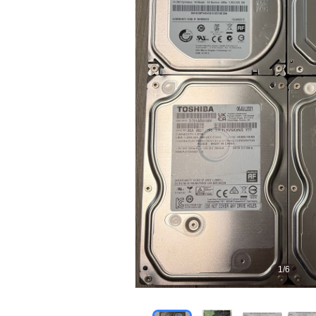
1
/
6