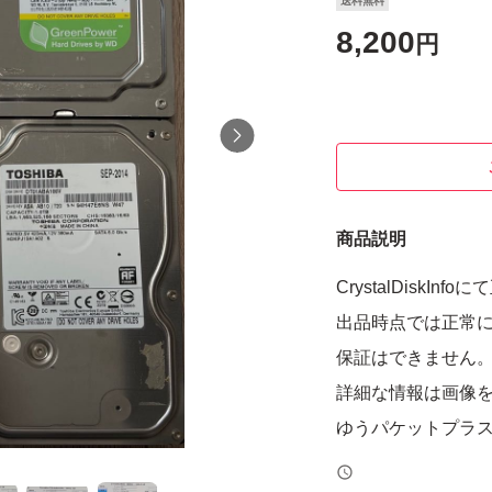
送料無料
8,200
円
商品説明
CrystalDiskI
出品時点では正常
保証はできません
詳細な情報は画像
ゆうパケットプラ