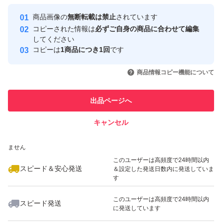
最大10%対象
最大10%対象
Yahoo!フリマの基準をクリアした安
安心取引出品者
商品画像の
無断転載は禁止
されています
心・安全なユーザーです
コピーされた情報は
必ずご自身の商品に合わせて編集
取引実績
してください
コピーは
1商品につき1回
です
このユーザーはYahoo!フリマの取
取引実績◯+
いいね！
いいね！
2,290
円
2,290
円
4,480
円
引を完了させた実績があります
商品情報コピー機能について
最大10%対象
このユーザーは他フリマサービス
他フリマ実績◯+
出品ページへ
での取引実績があります
キャンセル
スピード&安心発送
いいね！
いいね！
4,480
※このバッジは実績に基づく表示であり、発送を保証しているものではあり
円
4,480
円
1,290
円
ません
最大10%対象
このユーザーは高頻度で24時間以内
スピード＆安心発送
＆設定した発送日数内に発送していま
す
このユーザーは高頻度で24時間以内
スピード発送
に発送しています
いいね！
いいね！
1,090
円
2,800
円
1,100
円