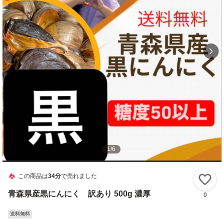
1
/
6
この商品は
34分
で売れました
い
青森県産黒にんにく 訳あり 500g 濃厚
0
送料無料