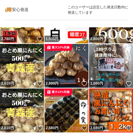
最大10%対象
最大10%対象
このユーザーは設定した発送日数内に
安心発送
発送しています
いいね！
いいね！
2,780
円
1,500
円
2,800
円
最大10%対象
いいね！
いいね！
2,610
円
2,999
円
1,000
円
最大10%対象
いいね！
いいね！
2,610
円
2,580
円
2,680
円