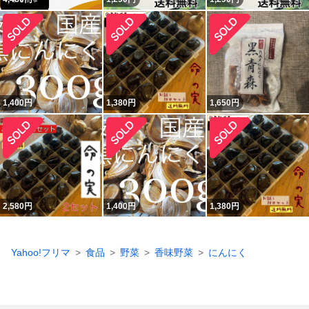
1,400
円
1,380
円
1,650
円
2,580
円
1,400
円
1,380
円
Yahoo!フリマ
食品
野菜
香味野菜
にんにく