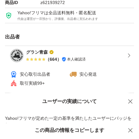
商品ID
z621939272
【内量量】 500g
Yahoo!フリマは全品送料無料・匿名配送
【賞味期限】 常温3ヶ月間
代金は運営が一旦預かり、評価後、出品者に支払われます
冷蔵6ヶ月間
【保存方法】 直射日光を避け温度の低い所で
出品者
保管お願い致します。
グラン青森
（
664
）
本人確認済
本商品はネコポス発送ポスト投函となります。
安心取引出品者
安心発送
取引実績99+
宜しくお願い致します。(^^)
ユーザーの実績について
価格の相談
商品への質問
商品への質問からの値下げ交渉、不適切なカテゴリ変更依頼は禁止です
Yahoo!フリマが定めた一定の基準を満たしたユーザーにバッジを
付与しています
この商品をみている人にオススメ
この商品の情報をコピーします
安心取引出品者