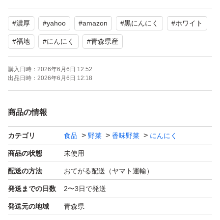
密閉熟成発酵し完成しました。少し硬めで激甘に仕上がっ
#
濃厚
#
yahoo
#
amazon
#
黒にんにく
#
ホワイト
ております。【糖度50以上】
#
福地
#
にんにく
#
青森県産
水分無調整、無着色、無香料で、皮がめくれた、
購入日時：
2026年6月6日 12:52
小さい、双子等が混じった訳あり品です。
出品日時：
2026年6月6日 12:18
5月20日完成した黒ニンニクで冷所等に保管して頂ければ
商品の情報
更に熟成が増して甘くなります。
カテゴリ
食品
野菜
香味野菜
にんにく
梱包はジップ付袋で脱酸素剤入りで梱包します。
商品の状態
未使用
配送の方法
おてがる配送（ヤマト運輸）
【名称】 青森県産 黒ニンニク
発送までの日数
2〜3日で発送
【原料原産地名】青森県産 福地ホワイト
発送元の地域
青森県
【加工場所】 青森県 五戸町