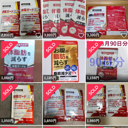
いいね！
いいね！
2,800
円
3,800
円
3,300
円
1,060
円
1,185
円
1,159
円
1,050
円
1,650
円
1,980
円