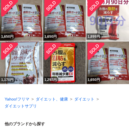
1,650
円
1,650
円
1,899
円
1,170
円
1,297
円
1,650
円
Yahoo!フリマ
ダイエット、健康
ダイエット
ダイエットサプリ
他のブランドから探す