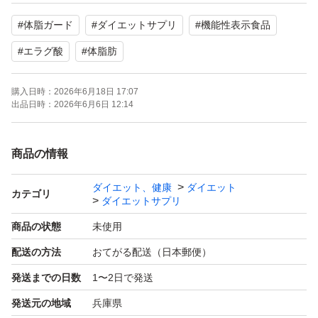
【商品の状態】未使用
#
体脂ガード
#
ダイエットサプリ
#
機能性表示食品
賞味期限2027.9
#
エラグ酸
#
体脂肪
購入日時：
2026年6月18日 17:07
出品日時：
2026年6月6日 12:14
商品の情報
ダイエット、健康
ダイエット
カテゴリ
ダイエットサプリ
商品の状態
未使用
配送の方法
おてがる配送（日本郵便）
発送までの日数
1〜2日で発送
発送元の地域
兵庫県