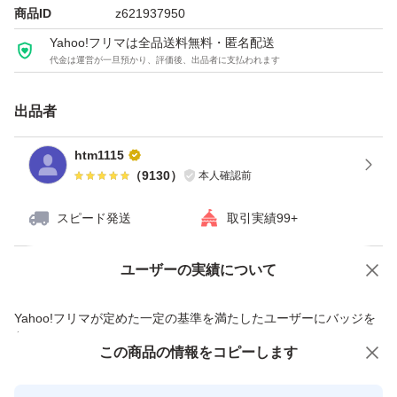
商品ID
z621937950
Yahoo!フリマは全品送料無料・匿名配送
代金は運営が一旦預かり、評価後、出品者に支払われます
出品者
htm1115
（
9130
）
本人確認前
スピード発送
取引実績99+
ユーザーの実績について
価格の相談
商品への質問
商品への質問からの値下げ交渉、不適切なカテゴリ変更依頼は禁止です
Yahoo!フリマが定めた一定の基準を満たしたユーザーにバッジを
付与しています
この商品をみている人にオススメ
この商品の情報をコピーします
安心取引出品者
最大10%対象
最大10%対象
Yahoo!フリマの基準をクリアした安