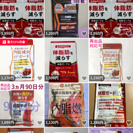
いいね！
いいね！
1,950
円
1,200
円
1,950
円
最大10%対象
いいね！
いいね！
1,170
円
1,500
円
1,150
円
いいね！
いいね！
1,899
円
1,130
円
1,280
円