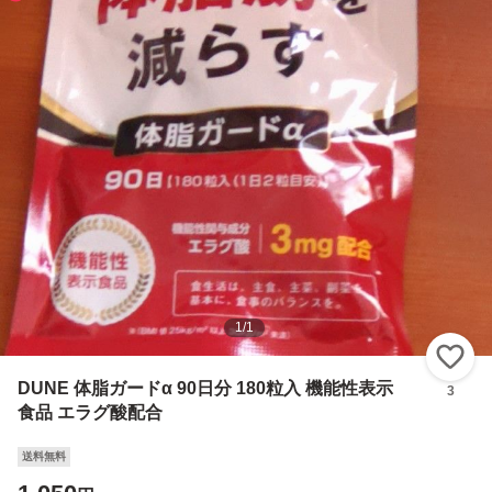
1
/
1
い
DUNE 体脂ガードα 90日分 180粒入 機能性表示
3
食品 エラグ酸配合
送料無料