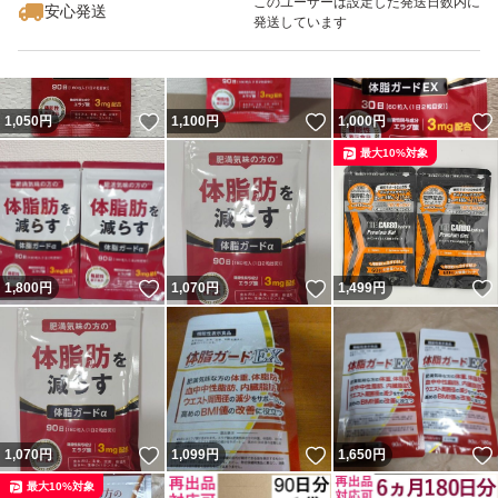
このユーザーは設定した発送日数内に
安心発送
発送しています
いいね！
いいね！
1,050
円
1,100
円
1,000
円
最大10%対象
いいね！
いいね！
1,800
円
1,070
円
1,499
円
いいね！
いいね！
1,070
円
1,099
円
1,650
円
最大10%対象