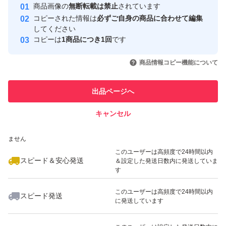
安心取引出品者
商品画像の
無断転載は禁止
されています
心・安全なユーザーです
コピーされた情報は
必ずご自身の商品に合わせて編集
取引実績
してください
コピーは
1商品につき1回
です
このユーザーはYahoo!フリマの取
取引実績◯+
いいね！
いいね！
1,159
円
1,000
円
1,000
円
引を完了させた実績があります
商品情報コピー機能について
このユーザーは他フリマサービス
他フリマ実績◯+
出品ページへ
での取引実績があります
キャンセル
スピード&安心発送
いいね！
いいね！
1,060
※このバッジは実績に基づく表示であり、発送を保証しているものではあり
円
1,050
円
1,050
円
ません
このユーザーは高頻度で24時間以内
スピード＆安心発送
＆設定した発送日数内に発送していま
す
このユーザーは高頻度で24時間以内
スピード発送
に発送しています
いいね！
いいね！
1,380
円
1,000
円
1,050
円